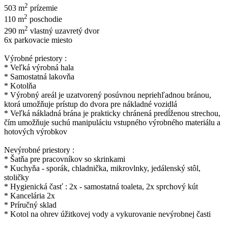
2
503 m
prízemie
2
110 m
poschodie
2
290 m
vlastný uzavretý dvor
6x parkovacie miesto
Výrobné priestory :
* Veľká výrobná hala
* Samostatná lakovňa
* Kotolňa
* Výrobný areál je uzatvorený posúvnou nepriehľadnou bránou,
ktorá umožňuje prístup do dvora pre nákladné vozidlá
* Veľká nákladná brána je prakticky chránená predĺženou strechou,
čím umožňuje suchú manipuláciu vstupného výrobného materiálu a
hotových výrobkov
Nevýrobné priestory :
* Šatňa pre pracovníkov so skrinkami
* Kuchyňa - sporák, chladnička, mikrovlnky, jedálenský stôl,
stoličky
* Hygienická časť : 2x - samostatná toaleta, 2x sprchový kút
* Kancelária 2x
* Príručný sklad
* Kotol na ohrev úžitkovej vody a vykurovanie nevýrobnej časti