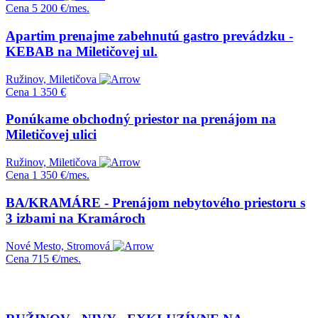
Cena
5 200 €/mes.
Apartim prenajme zabehnutú gastro prevádzku -
KEBAB na Miletičovej ul.
Ružinov, Miletičova
Cena
1 350 €
Ponúkame obchodný priestor na prenájom na
Miletičovej ulici
Ružinov, Miletičova
Cena
1 350 €/mes.
BA/KRAMÁRE - Prenájom nebytového priestoru s
3 izbami na Kramároch
Nové Mesto, Stromová
Cena
715 €/mes.