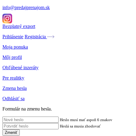
info@predajprenajom.sk
Bezplatný export
Prihlásenie
Registrácia
Moja ponuka
Môj profil
Obľúbené inzeráty
Pre realitky
Zmena hesla
Odhlásiť sa
Formulár na zmenu hesla.
Heslo musí mať aspoň 6 znakov
Heslá sa musia zhodovať
Zmeniť