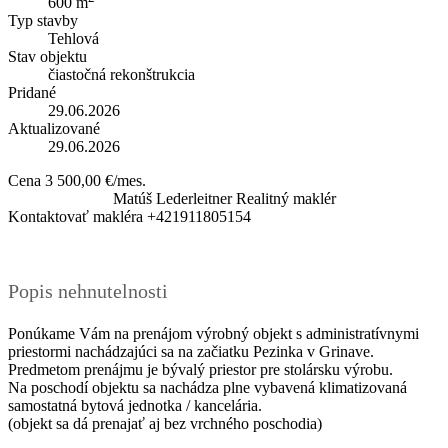
600 m
Typ stavby
Tehlová
Stav objektu
čiastočná rekonštrukcia
Pridané
29.06.2026
Aktualizované
29.06.2026
Cena
3 500,00 €/mes.
Matúš Lederleitner
Realitný maklér
Kontaktovať makléra
+421911805154
Popis nehnutelnosti
Ponúkame Vám na prenájom výrobný objekt s administratívnymi
priestormi nachádzajúci sa na začiatku Pezinka v Grinave.
Predmetom prenájmu je bývalý priestor pre stolársku výrobu.
Na poschodí objektu sa nachádza plne vybavená klimatizovaná
samostatná bytová jednotka / kancelária.
(objekt sa dá prenajať aj bez vrchného poschodia)