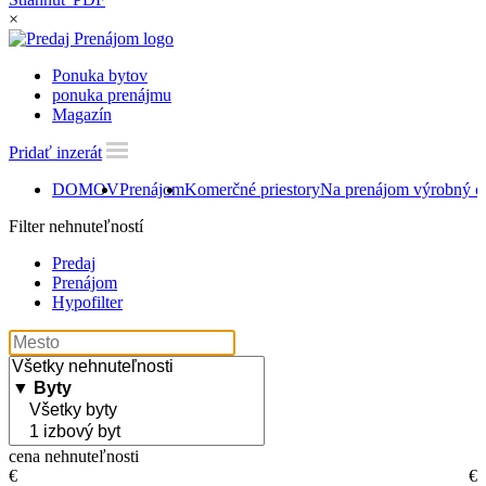
×
Ponuka bytov
ponuka prenájmu
Magazín
Pridať inzerát
DOMOV
Prenájom
Komerčné priestory
Na prenájom výrobný obj
Filter nehnuteľností
Predaj
Prenájom
Hypofilter
cena nehnuteľnosti
€
€