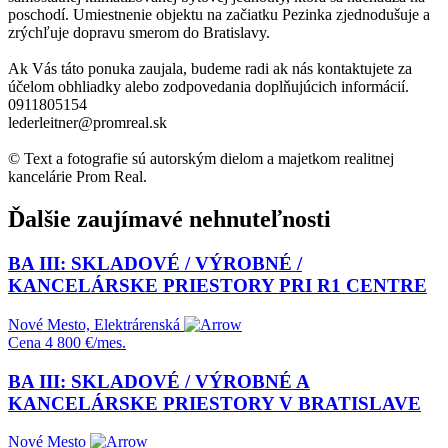
poschodí. Umiestnenie objektu na začiatku Pezinka zjednodušuje a
zrýchľuje dopravu smerom do Bratislavy.
Ak Vás táto ponuka zaujala, budeme radi ak nás kontaktujete za
účelom obhliadky alebo zodpovedania doplňujúcich informácií.
0911805154
lederleitner@promreal.sk
© Text a fotografie sú autorským dielom a majetkom realitnej
kancelárie Prom Real.
Ďalšie zaujímavé nehnuteľnosti
BA III: SKLADOVÉ / VÝROBNÉ /
KANCELÁRSKE PRIESTORY PRI R1 CENTRE
Nové Mesto, Elektrárenská
Cena
4 800 €/mes.
BA III: SKLADOVÉ / VÝROBNÉ A
KANCELÁRSKE PRIESTORY V BRATISLAVE
Nové Mesto