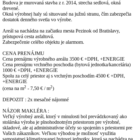
Budova je murovaná stavba z r. 2014, strecha sedlová, okná
drevené.
Okná výrobnej haly sú situované na južnú stranu, čím zabezpečia
dostatok denného svetla vo výrobe.
Areál sa nachádza na začiatku mesta Pezinok od Bratislavy,
prístupová cesta asfaltová.
Zabezpečenie celého objektu je alarmom.
CENA PRENÁJMU
Cena prenájmu výrobného areálu 3500 € +DPH, +ENERGIE
Cena prenájmu vrchného poschodia (bytová jednotka/kancelária)
1000 € +DPH, +ENERGIE
Spolu za celý priestor aj s vrchným poschodím 4500 € +DPH,
+ENERGIE
2
2
(cena na m
- 7,50 € / m
)
DEPOZIT : 2x mesačné nájomné
NÁZOR MAKLÉRA :
Veľký výrobný areál, ktorý v minulosti bol prevádzkovaný ako
stolárska výroba je plnohodnotným priestorom pre výrobné,
skladové, ale aj administratívne účely so spojením s priestormi pre
Vašich zákazníkov. Veľkou výhodou je možnosť využitia
samostatnej klimatizovanej bytovej jednotky, ktorá sa nachádza na