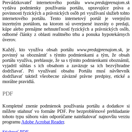
Prevádzkovateľ internetového portálu
www.predajprenajom.sk
vydáva podmienky používania portálu, upravujúce práva a
povinnosti fyzických a právnických osôb pri využívaní služieb tohto
internetového portálu. Tento internetový portál je verejným
inzertným portálom, na ktorom sú uverejnené inzeráty o predaji,
kúpe alebo prenájme nehnuteľností fyzických a právnických osôb,
odborné články z oblasti realitného trhu a ponuka hypotekárnych
úverov.
Každý, kto využíva obsah portálu
www.predajprenajom.sk
, je
povinný sa oboznámiť s týmito podmienkami a tým, že obsah
portálu využíva, prehlasuje, že sa s týmito podmienkami oboznámil,
vyjadril súhlas s ich obsahom a zaväzuje sa ich bezvýhradne
dodržiavať. Pri využívaní obsahu Portálu musí návštevník
dodržiavať taktiež všeobecne záväzné právne predpisy, etické a
morálne pravidlá.
PDF
Kompletné znenie podmienok používania portálu a dodatkov si
môžete stiahnuť vo formáte PDF. Pre bezproblémové prehliadanie
tohoto typu súboru vám odporúčame nainštalovať najnovšiu verziu
programu
Adobe Acrobat Reader
.
Stiahnuť PDF