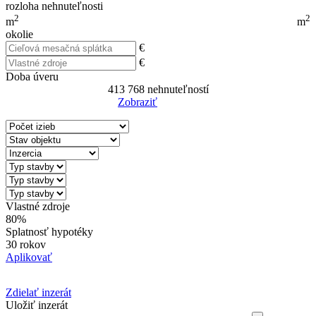
rozloha nehnuteľnosti
2
2
m
m
okolie
€
€
Doba úveru
413 768
nehnuteľností
Zobraziť
Reset Filter
Vlastné zdroje
80%
Splatnosť hypotéky
30 rokov
Aplikovať
Zdielať inzerát
Uložiť inzerát