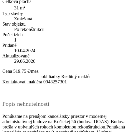
Celková plocha
2
31 m
Typ stavby
Zmiešaná
Stav objektu
Po rekonštrukcii
Počet izieb
1
Pridané
10.04.2024
Aktualizované
29.06.2026
Cena
519,75 €/mes.
obhliadky
Realitný maklér
Kontaktovať makléra
0948257301
Popis nehnutelnosti
Ponúkame na prenájom kancelársky priestor v modernej
administratívnej budove na Košickej 56 (budova DOAS). Budova
prešla v uplynulých rokoch kompletnou rekonštrukciou.Ponúkaná