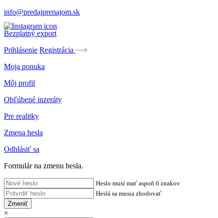
info@predajprenajom.sk
Bezplatný export
Prihlásenie
Registrácia
Moja ponuka
Môj profil
Obľúbené inzeráty
Pre realitky
Zmena hesla
Odhlásiť sa
Formulár na zmenu hesla.
Heslo musí mať aspoň 6 znakov
Heslá sa musia zhodovať
Zmeniť
×