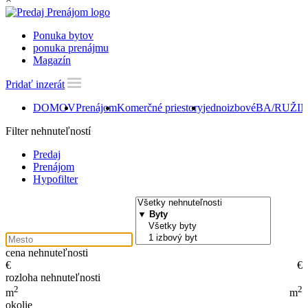
Ponuka bytov
ponuka prenájmu
Magazín
Pridať inzerát
DOMOV
Prenájom
Komerčné priestory
jednoizbové
BA/RUŽINOV
Filter nehnuteľností
Predaj
Prenájom
Hypofilter
cena nehnuteľnosti
€
€
rozloha nehnuteľnosti
2
2
m
m
okolie