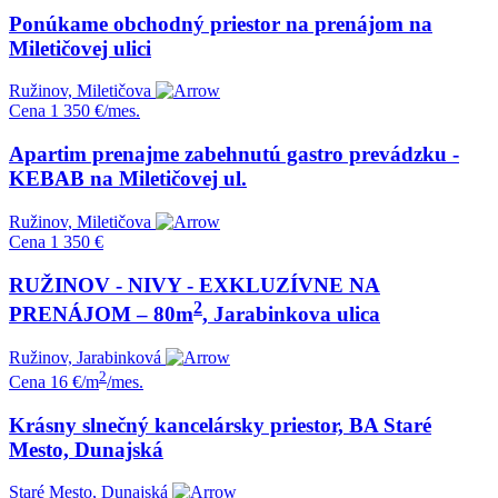
Ponúkame obchodný priestor na prenájom na
Miletičovej ulici
Ružinov, Miletičova
Cena
1 350 €/mes.
Apartim prenajme zabehnutú gastro prevádzku -
KEBAB na Miletičovej ul.
Ružinov, Miletičova
Cena
1 350 €
RUŽINOV - NIVY - EXKLUZÍVNE NA
2
PRENÁJOM – 80m
, Jarabinkova ulica
Ružinov, Jarabinková
2
Cena
16 €/m
/mes.
Krásny slnečný kancelársky priestor, BA Staré
Mesto, Dunajská
Staré Mesto, Dunajská