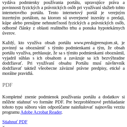
vydáva podmienky používania portálu, upravujúce práva a
povinnosti fyzických a právnických osôb pri využívaní služieb tohto
internetového portálu. Tento internetový portál je verejným
inzertným portálom, na ktorom sú uverejnené inzeráty o predaji,
kúpe alebo prenájme nehnuteľností fyzických a právnických osôb,
odborné články z oblasti realitného trhu a ponuka hypotekárnych
úverov.
Každý, kto využíva obsah portálu
www.predajprenajom.sk
, je
povinný sa oboznámiť s týmito podmienkami a tým, že obsah
portálu využíva, prehlasuje, že sa s týmito podmienkami oboznámil,
vyjadril súhlas s ich obsahom a zaväzuje sa ich bezvýhradne
dodržiavať. Pri využívaní obsahu Portálu musí návštevník
dodržiavať taktiež všeobecne záväzné právne predpisy, etické a
morálne pravidlá.
PDF
Kompletné znenie podmienok používania portálu a dodatkov si
môžete stiahnuť vo formáte PDF. Pre bezproblémové prehliadanie
tohoto typu súboru vám odporúčame nainštalovať najnovšiu verziu
programu
Adobe Acrobat Reader
.
Stiahnuť PDF
×