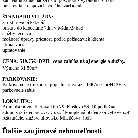
kancelária sa nachádza na 9. poschodí s výťahom. V rámci
poschodia k dispozícii sociálne zariadenie.
ŠTANDARD,SLUŽBY:
štrukturovaná kabeláž
prístup do kancelárie 7dní v týždni/24hod
služby recepcie
možnosť úpravy priestoru podľa požiadaviek klienta
klimatizácia
upratovanie
CENA: 519,75€+DPH - cena zahŕňa už aj energie a služby.
2
Výmera: 31,50m
PARKOVANIE
:
Parkovanie je možné za poplatok v garáži 100€/mesiac+DPH za
parkovacie státie
LOKALITA::
Administratívna budova DOAS, Košická 56, 10 podlažná
administratívna budova, v okolí kompletná občianska vybavenosť -
reštaurácie, služby, trhovisko Miletičová. [pdf]
Ďalšie zaujímavé nehnuteľnosti