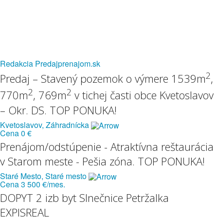
Redakcia Predajprenajom.sk
2
Predaj – Stavený pozemok o výmere 1539m
,
2
2
770m
, 769m
v tichej časti obce Kvetoslavov
– Okr. DS. TOP PONUKA!
Kvetoslavov, Záhradnícka
Cena
0 €
Prenájom/odstúpenie - Atraktívna reštaurácia
v Starom meste - Pešia zóna. TOP PONUKA!
Staré Mesto, Staré mesto
Cena
3 500 €/mes.
DOPYT 2 izb byt Slnečnice Petržalka
EXPISREAL