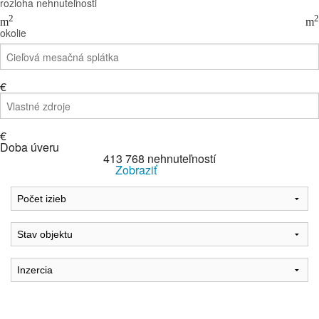
rozloha nehnuteľnosti
2
2
m
m
okolie
€
€
Doba úveru
413 768
nehnuteľností
Zobraziť
Reset Filter