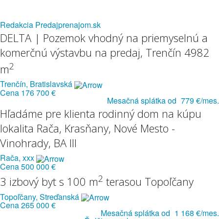
Redakcia Predajprenajom.sk
DELTA | Pozemok vhodný na priemyselnú a
komerčnú výstavbu na predaj, Trenčín 4982
2
m
Trenčín, Bratislavská
Cena
176 700 €
Mesačná splátka od
779 €/mes.
Hľadáme pre klienta rodinný dom na kúpu
lokalita Rača, Krasňany, Nové Mesto -
Vinohrady, BA III
Rača, xxx
Cena
500 000 €
2
3 izbový byt s 100 m
terasou Topoľčany
Topoľčany, Streďanská
Cena
265 000 €
Mesačná splátka od
1 168 €/mes.