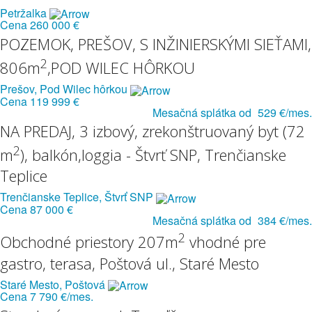
Petržalka
Cena
260 000 €
POZEMOK, PREŠOV, S INŽINIERSKÝMI SIEŤAMI,
2
806m
,POD WILEC HÔRKOU
Prešov, Pod Wilec hôrkou
Cena
119 999 €
Mesačná splátka od
529 €/mes.
NA PREDAJ, 3 izbový, zrekonštruovaný byt (72
2
m
), balkón,loggia - Štvrť SNP, Trenčianske
Teplice
Trenčianske Teplice, Štvrť SNP
Cena
87 000 €
Mesačná splátka od
384 €/mes.
2
Obchodné priestory 207m
vhodné pre
gastro, terasa, Poštová ul., Staré Mesto
Staré Mesto, Poštová
Cena
7 790 €/mes.