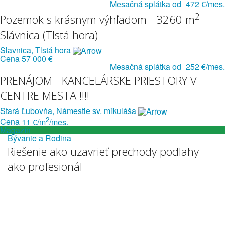
Mesačná splátka od
472 €/mes.
2
Pozemok s krásnym výhľadom - 3260 m
-
Slávnica (Tlstá hora)
Slavnica, Tlstá hora
Cena
57 000 €
Mesačná splátka od
252 €/mes.
PRENÁJOM - KANCELÁRSKE PRIESTORY V
CENTRE MESTA !!!!
Stará Ľubovňa, Námestie sv. mikuláša
2
Cena
11 €/m
/mes.
Magazín
Bývanie a Rodina
Riešenie ako uzavrieť prechody podlahy
ako profesionál