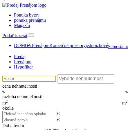
Ponuka bytov
ponuka prenájmu
Magazín
Pridať inzerát
DOMOV
Prenájom
Komerčné priestory
jednoizbové
Samostatné 
Predaj
Prenájom
Hypofilter
cena nehnuteľnosti
€
€
rozloha nehnuteľnosti
2
2
m
m
okolie
€
€
Doba úveru