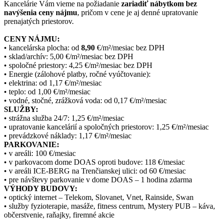
Kancelárie Vám vieme na požiadanie
zariadiť nábytkom bez
navýšenia ceny nájmu
, pričom v cene je aj denné upratovanie
prenajatých priestorov.
CENY NÁJMU:
• kancelárska plocha: od
8,90
€/m²/mesiac bez DPH
• sklad/archív: 5,00 €/m²/mesiac bez DPH
• spoločné priestory: 4,25 €/m²/mesiac bez DPH
• Energie (zálohové platby, ročné vyúčtovanie):
• elektrina: od 1,17 €/m²/mesiac
• teplo: od 1,00 €/m²/mesiac
• vodné, stočné, zrážková voda: od 0,17 €/m²/mesiac
SLUŽBY:
• strážna služba 24/7: 1,25 €/m²/mesiac
• upratovanie kancelárií a spoločných priestorov: 1,25 €/m²/mesiac
• prevádzkové náklady: 1,17 €/m²/mesiac
PARKOVANIE:
• v areáli: 100 €/mesiac
• v parkovacom dome DOAS oproti budove: 118 €/mesiac
• v areáli ICE-BERG na Trenčianskej ulici: od 60 €/mesiac
• pre návštevy parkovanie v dome DOAS – 1 hodina zdarma
VÝHODY BUDOVY:
• optický internet – Telekom, Slovanet, Vnet, Rainside, Swan
• služby fyzioterapie, masáže, fitness centrum, Mystery PUB – káva,
občerstvenie, raňajky, firemné akcie