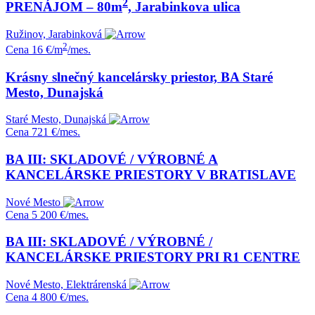
2
PRENÁJOM – 80m
, Jarabinkova ulica
Ružinov, Jarabinková
2
Cena
16 €/m
/mes.
Krásny slnečný kancelársky priestor, BA Staré
Mesto, Dunajská
Staré Mesto, Dunajská
Cena
721 €/mes.
BA III: SKLADOVÉ / VÝROBNÉ A
KANCELÁRSKE PRIESTORY V BRATISLAVE
Nové Mesto
Cena
5 200 €/mes.
BA III: SKLADOVÉ / VÝROBNÉ /
KANCELÁRSKE PRIESTORY PRI R1 CENTRE
Nové Mesto, Elektrárenská
Cena
4 800 €/mes.