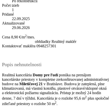
Po rekonštrukcii
Počet izieb
1
Pridané
22.09.2025
Aktualizované
29.06.2026
2
Cena
8,90 €/m
/mes.
obhliadky
Realitný maklér
Kontaktovať makléra
0948257301
Popis nehnutelnosti
Realitná kancelária
Domy pre ľudí
ponúka na prenájom
kancelárske priestory v kompletne zrekonštruovanej administratívnej
budove na
Miletičovej 21
v Bratislave. Budova je zateplená, plne
klimatizovaná, má vlastnú kotolňu, plastové otváravé/sklopné okná
a elektronickú požiarnu signalizáciu. Prístup je možný 24 hodín
2
denne, 7 dní v týždni. Kancelária je o rozlohe 95,6 m
plus spoločné
2
zdieľané priestory o rozlohe 50 m
.