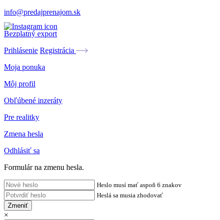
info@predajprenajom.sk
Bezplatný export
Prihlásenie
Registrácia
Moja ponuka
Môj profil
Obľúbené inzeráty
Pre realitky
Zmena hesla
Odhlásiť sa
Formulár na zmenu hesla.
Heslo musí mať aspoň 6 znakov
Heslá sa musia zhodovať
Zmeniť
×