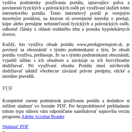
vydáva podmienky používania portálu, upravujúce práva a
povinnosti fyzických a právnických osôb pri využívaní služieb tohto
internetového portálu. Tento internetový portál je verejným
inzertným portálom, na ktorom sú uverejnené inzeráty o predaji,
kúpe alebo prenájme nehnuteľností fyzických a právnických osôb,
odborné články z oblasti realitného trhu a ponuka hypotekárnych
úverov.
Každý, kto využíva obsah portálu
www.predajprenajom.sk
, je
povinný sa oboznámiť s týmito podmienkami a tým, že obsah
portálu využíva, prehlasuje, že sa s týmito podmienkami oboznámil,
vyjadril súhlas s ich obsahom a zaväzuje sa ich bezvýhradne
dodržiavať. Pri využívaní obsahu Portálu musí návštevník
dodržiavať taktiež všeobecne záväzné právne predpisy, etické a
morálne pravidlá.
PDF
Kompletné znenie podmienok používania portálu a dodatkov si
môžete stiahnuť vo formáte PDF. Pre bezproblémové prehliadanie
tohoto typu súboru vám odporúčame nainštalovať najnovšiu verziu
programu
Adobe Acrobat Reader
.
Stiahnuť PDF
×