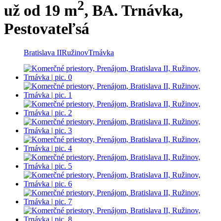
2
už od 19 m
, BA. Trnávka,
Pestovateľsá
Bratislava II
Ružinov
Trnávka