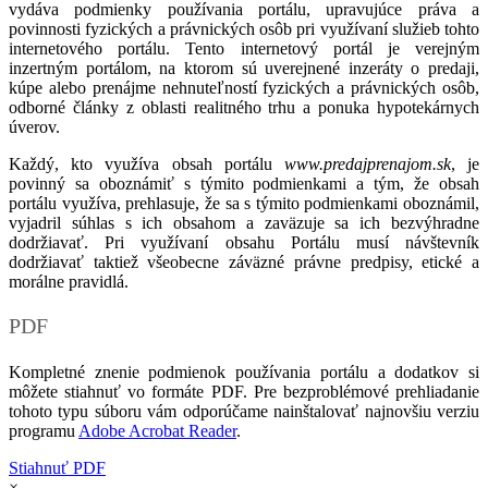
vydáva podmienky používania portálu, upravujúce práva a
povinnosti fyzických a právnických osôb pri využívaní služieb tohto
internetového portálu. Tento internetový portál je verejným
inzertným portálom, na ktorom sú uverejnené inzeráty o predaji,
kúpe alebo prenájme nehnuteľností fyzických a právnických osôb,
odborné články z oblasti realitného trhu a ponuka hypotekárnych
úverov.
Každý, kto využíva obsah portálu
www.predajprenajom.sk
, je
povinný sa oboznámiť s týmito podmienkami a tým, že obsah
portálu využíva, prehlasuje, že sa s týmito podmienkami oboznámil,
vyjadril súhlas s ich obsahom a zaväzuje sa ich bezvýhradne
dodržiavať. Pri využívaní obsahu Portálu musí návštevník
dodržiavať taktiež všeobecne záväzné právne predpisy, etické a
morálne pravidlá.
PDF
Kompletné znenie podmienok používania portálu a dodatkov si
môžete stiahnuť vo formáte PDF. Pre bezproblémové prehliadanie
tohoto typu súboru vám odporúčame nainštalovať najnovšiu verziu
programu
Adobe Acrobat Reader
.
Stiahnuť PDF
×