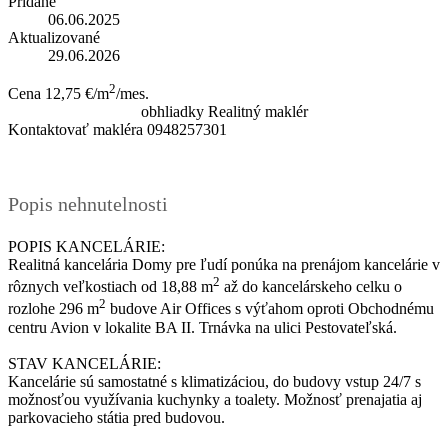
Pridané
06.06.2025
Aktualizované
29.06.2026
2
Cena
12,75 €/m
/mes.
obhliadky
Realitný maklér
Kontaktovať makléra
0948257301
Popis nehnutelnosti
POPIS KANCELÁRIE:
Realitná kancelária Domy pre ľudí ponúka na prenájom kancelárie v
2
rôznych veľkostiach od 18,88 m
až do kancelárskeho celku o
2
rozlohe 296 m
budove Air Offices s výťahom oproti Obchodnému
centru Avion v lokalite BA II. Trnávka na ulici Pestovateľská.
STAV KANCELÁRIE:
Kancelárie sú samostatné s klimatizáciou, do budovy vstup 24/7 s
možnosťou využívania kuchynky a toalety. Možnosť prenajatia aj
parkovacieho státia pred budovou.