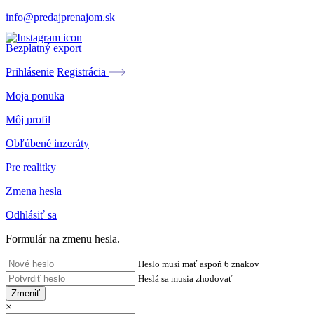
info@predajprenajom.sk
Bezplatný export
Prihlásenie
Registrácia
Moja ponuka
Môj profil
Obľúbené inzeráty
Pre realitky
Zmena hesla
Odhlásiť sa
Formulár na zmenu hesla.
Heslo musí mať aspoň 6 znakov
Heslá sa musia zhodovať
Zmeniť
×