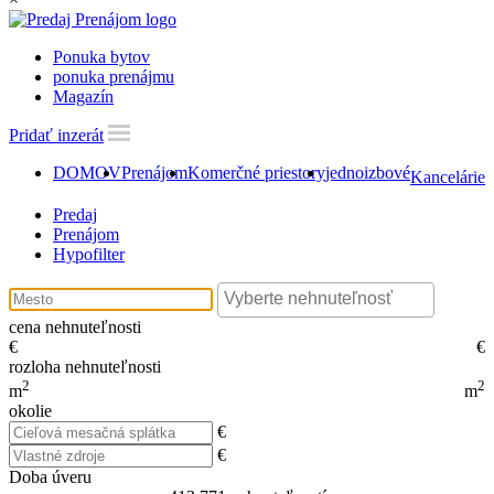
Ponuka bytov
ponuka prenájmu
Magazín
Pridať inzerát
DOMOV
Prenájom
Komerčné priestory
jednoizbové
Kancelárie 
Predaj
Prenájom
Hypofilter
cena nehnuteľnosti
€
€
rozloha nehnuteľnosti
2
2
m
m
okolie
€
€
Doba úveru