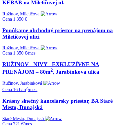
KEBAB na Miletičovej ul.
Ružinov, Miletičova
Cena
1 350 €
Ponúkame obchodný priestor na prenájom na
Miletičovej ulici
Ružinov, Miletičova
Cena
1 350 €/mes.
RUŽINOV - NIVY - EXKLUZÍVNE NA
2
PRENÁJOM – 80m
, Jarabinkova ulica
Ružinov, Jarabinková
2
Cena
16 €/m
/mes.
Krásny slnečný kancelársky priestor, BA Staré
Mesto, Dunajská
Staré Mesto, Dunajská
Cena
721 €/mes.