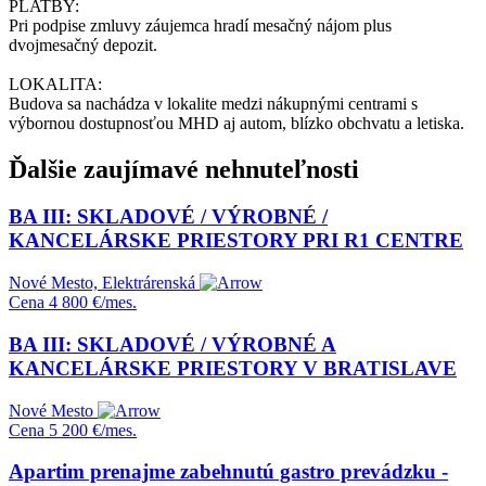
PLATBY:
Pri podpise zmluvy záujemca hradí mesačný nájom plus
dvojmesačný depozit.
LOKALITA:
Budova sa nachádza v lokalite medzi nákupnými centrami s
výbornou dostupnosťou MHD aj autom, blízko obchvatu a letiska.
Ďalšie zaujímavé nehnuteľnosti
BA III: SKLADOVÉ / VÝROBNÉ /
KANCELÁRSKE PRIESTORY PRI R1 CENTRE
Nové Mesto, Elektrárenská
Cena
4 800 €/mes.
BA III: SKLADOVÉ / VÝROBNÉ A
KANCELÁRSKE PRIESTORY V BRATISLAVE
Nové Mesto
Cena
5 200 €/mes.
Apartim prenajme zabehnutú gastro prevádzku -