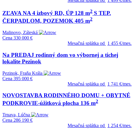
Mesačná splátka od
1 499 €/mes.
2
ZĽAVA NA 4 izbový RD, ÚP 128 m
S TEP.
2
ČERPADLOM, POZEMOK 405 m
Malinovo, Záleská
Cena
330 000 €
Mesačná splátka od
1 455 €/mes.
Na PREDAJ rodinný dom vo výbornej a tichej
lokalite Pezinok
Pezinok, Fraňa Krála
Cena
395 000 €
Mesačná splátka od
1 741 €/mes.
NOVOSTAVBA RODINNÉHO DOMU + OBYTNÉ
2
PODKROVIE-úžitková plocha 136 m
Trnava, Lúčna
Cena
286 190 €
Mesačná splátka od
1 254 €/mes.