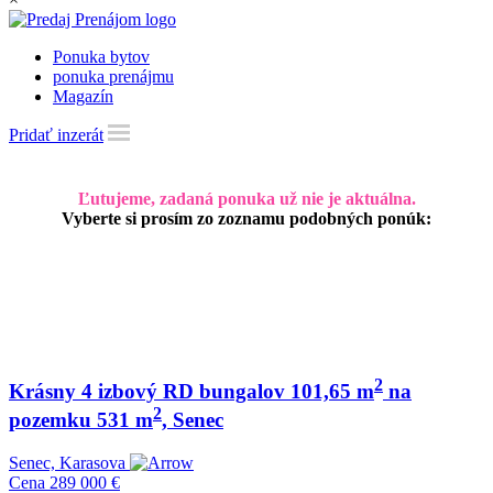
Ponuka bytov
ponuka prenájmu
Magazín
Pridať inzerát
Ľutujeme, zadaná ponuka už nie je aktuálna.
Vyberte si prosím zo zoznamu podobných ponúk:
2
Krásny 4 izbový RD bungalov 101,65 m
na
2
pozemku 531 m
, Senec
Senec, Karasova
Cena
289 000 €