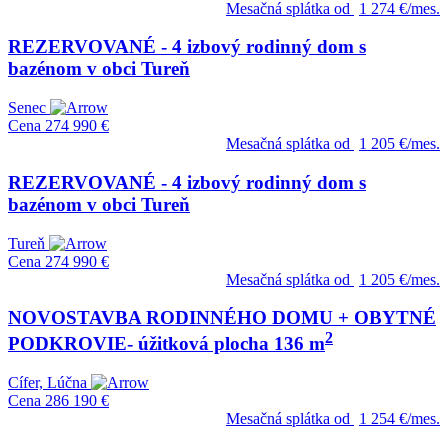
Mesačná splátka od
1 274 €/mes.
REZERVOVANÉ - 4 izbový rodinný dom s
bazénom v obci Tureň
Senec
Cena
274 990 €
Mesačná splátka od
1 205 €/mes.
REZERVOVANÉ - 4 izbový rodinný dom s
bazénom v obci Tureň
Tureň
Cena
274 990 €
Mesačná splátka od
1 205 €/mes.
NOVOSTAVBA RODINNÉHO DOMU + OBYTNÉ
2
PODKROVIE- úžitková plocha 136 m
Cífer, Lúčna
Cena
286 190 €
Mesačná splátka od
1 254 €/mes.