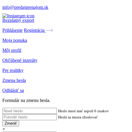
info@predajprenajom.sk
Bezplatný export
Prihlásenie
Registrácia
Moja ponuka
Môj profil
Obľúbené inzeráty
Pre realitky
Zmena hesla
Odhlásiť sa
Formulár na zmenu hesla.
Heslo musí mať aspoň 6 znakov
Heslá sa musia zhodovať
Zmeniť
×