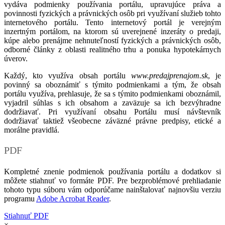
vydáva podmienky používania portálu, upravujúce práva a
povinnosti fyzických a právnických osôb pri využívaní služieb tohto
internetového portálu. Tento internetový portál je verejným
inzertným portálom, na ktorom sú uverejnené inzeráty o predaji,
kúpe alebo prenájme nehnuteľností fyzických a právnických osôb,
odborné články z oblasti realitného trhu a ponuka hypotekárnych
úverov.
Každý, kto využíva obsah portálu
www.predajprenajom.sk
, je
povinný sa oboznámiť s týmito podmienkami a tým, že obsah
portálu využíva, prehlasuje, že sa s týmito podmienkami oboznámil,
vyjadril súhlas s ich obsahom a zaväzuje sa ich bezvýhradne
dodržiavať. Pri využívaní obsahu Portálu musí návštevník
dodržiavať taktiež všeobecne záväzné právne predpisy, etické a
morálne pravidlá.
PDF
Kompletné znenie podmienok používania portálu a dodatkov si
môžete stiahnuť vo formáte PDF. Pre bezproblémové prehliadanie
tohoto typu súboru vám odporúčame nainštalovať najnovšiu verziu
programu
Adobe Acrobat Reader
.
Stiahnuť PDF
×