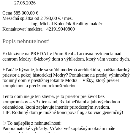
27.05.2026
Cena
585 000,00 €
Mesačná splátka od
2 793,00 € / mes.
Ing. Michal Kolenčík
Realitný maklér
Kontaktovať makléra
+421919040800
Popis nehnutelnosti
Exkluzívne na PREDAJ v Prom Real - Luxusná rezidencia nad
centrom Modry: 6-izbový dom s výhľadom, ktorý vám vezme dych.
Hľadáte bývanie, kde sa snúbi moderná architektúra, nadštandardný
priestor a pokoj historickej Modry? Ponúkame na predaj výnimočný
rodinný dom v prestížnej lokalite Modra – Vršky, ktorý prešiel
kompletnou a precíznou rekonštrukciou.
Tento dom nie je len stavba, je to priestor pre život bez
kompromisov – s 3x terasami, 3x kúpeľňami a juhovýchodnou
orientáciou, ktorá zaplavuje interiér prirodzeným svetlom.
TIP: Rodinný dom je možné koncipovať aj, ako viac generačný!
✨ To najlepšie z nehnuteľnosti:
Panoramatické výhľady: Vďaka veľkoplošným oknám máte