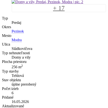
+ 17
Typ
Predaj
Okres
Pezinok
Mesto
Modra
Ulica
Sládkovičova
Typ nehnuteľnosti
Domy a vily
Plocha priestoru
2
256 m
Typ stavby
Tehlová
Stav objektu
úplne prerobený
Počet izieb
6
Pridané
16.05.2026
Aktualizované