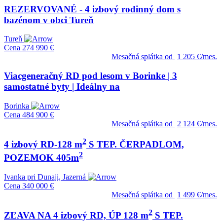
REZERVOVANÉ - 4 izbový rodinný dom s
bazénom v obci Tureň
Tureň
Cena
274 990 €
Mesačná splátka od
1 205 €/mes.
Viacgeneračný RD pod lesom v Borinke | 3
samostatné byty | Ideálny na
Borinka
Cena
484 900 €
Mesačná splátka od
2 124 €/mes.
2
4 izbový RD-128 m
S TEP. ČERPADLOM,
2
POZEMOK 405m
Ivanka pri Dunaji, Jazerná
Cena
340 000 €
Mesačná splátka od
1 499 €/mes.
2
ZĽAVA NA 4 izbový RD, ÚP 128 m
S TEP.