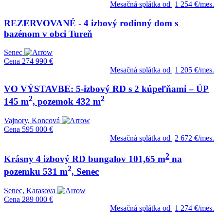
Mesačná splátka od
1 254 €/mes.
REZERVOVANÉ - 4 izbový rodinný dom s
bazénom v obci Tureň
Senec
Cena
274 990 €
Mesačná splátka od
1 205 €/mes.
VO VÝSTAVBE: 5-izbový RD s 2 kúpeľňami – ÚP
2
2
145 m
, pozemok 432 m
Vajnory, Koncová
Cena
595 000 €
Mesačná splátka od
2 672 €/mes.
2
Krásny 4 izbový RD bungalov 101,65 m
na
2
pozemku 531 m
, Senec
Senec, Karasova
Cena
289 000 €
Mesačná splátka od
1 274 €/mes.