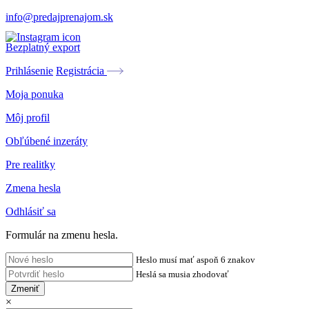
info@predajprenajom.sk
Bezplatný export
Prihlásenie
Registrácia
Moja ponuka
Môj profil
Obľúbené inzeráty
Pre realitky
Zmena hesla
Odhlásiť sa
Formulár na zmenu hesla.
Heslo musí mať aspoň 6 znakov
Heslá sa musia zhodovať
Zmeniť
×