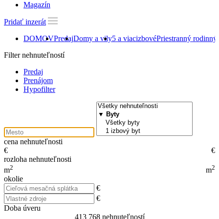
Magazín
Pridať inzerát
DOMOV
Predaj
Domy a vily
5 a viacizbové
Priestranný rodinn
Filter nehnuteľností
Predaj
Prenájom
Hypofilter
cena nehnuteľnosti
€
€
rozloha nehnuteľnosti
2
2
m
m
okolie
€
€
Doba úveru
413 768
nehnuteľností