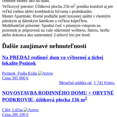
centrum Modry ako na dlani.
2
Veľkorysý priestor: Úžitková plocha 256 m
ponúka komfort aj pre
veľkú rodinu alebo kombináciu bývania s podnikaním.
Master Apartmán: Horné podlažie patrí luxusnej spálni s vlastným
pánskym aj dámskym šatníkom a veľkou kúpeľňou.
Multifunkčné prízemie: Spodná časť s priamym vstupom na
pozemok je pripravená na vaše súkromné wellness, fitness, herňu
alebo dokonca ako samostatný 2-izbový byt pre hostí.
Ďalšie zaujímavé nehnuteľnosti
Na PREDAJ rodinný dom vo výbornej a tichej
lokalite Pezinok
Pezinok, Fraňa Krála
Cena
395 000 €
Mesačná splátka od
1 741 €/mes.
NOVOSTAVBA RODINNÉHO DOMU + OBYTNÉ
2
PODKROVIE- úžitková plocha 136 m
Cífer, Lúčna
Cena
286 190 €