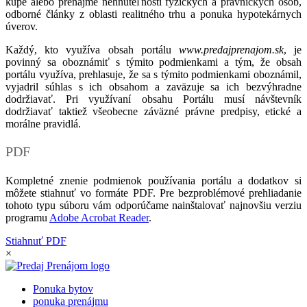
kúpe alebo prenájme nehnuteľností fyzických a právnických osôb,
odborné články z oblasti realitného trhu a ponuka hypotekárnych
úverov.
Každý, kto využíva obsah portálu
www.predajprenajom.sk
, je
povinný sa oboznámiť s týmito podmienkami a tým, že obsah
portálu využíva, prehlasuje, že sa s týmito podmienkami oboznámil,
vyjadril súhlas s ich obsahom a zaväzuje sa ich bezvýhradne
dodržiavať. Pri využívaní obsahu Portálu musí návštevník
dodržiavať taktiež všeobecne záväzné právne predpisy, etické a
morálne pravidlá.
PDF
Kompletné znenie podmienok používania portálu a dodatkov si
môžete stiahnuť vo formáte PDF. Pre bezproblémové prehliadanie
tohoto typu súboru vám odporúčame nainštalovať najnovšiu verziu
programu
Adobe Acrobat Reader
.
Stiahnuť PDF
×
Ponuka bytov
ponuka prenájmu