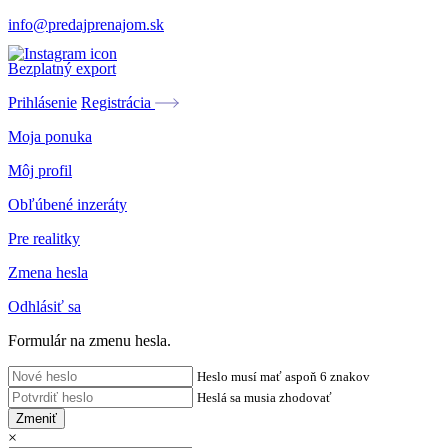
info@predajprenajom.sk
Bezplatný export
Prihlásenie
Registrácia
Moja ponuka
Môj profil
Obľúbené inzeráty
Pre realitky
Zmena hesla
Odhlásiť sa
Formulár na zmenu hesla.
Heslo musí mať aspoň 6 znakov
Heslá sa musia zhodovať
Zmeniť
×