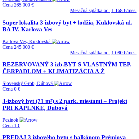
Cena
265 000 €
Mesačná splátka od
1 168 €/mes.
Super lokalita 3 izbový byt + lodžia, Kuklovská ul.
BA IV. Karlova Ves
Karlova Ves, Kuklovská
Cena
245 000 €
Mesačná splátka od
1 080 €/mes.
REZERVOVANÝ 3 izb.BYT S VLASTNÝM TEP.
ČERPADLOM + KLIMATIZÁCIA A Ž
Slovenský Grob, Dúhová
Cena
0 €
3-izbový byt (71 m²) s 2 park. miestami – Projekt
PRI KAPLNKE, Dubová
Pezinok
Cena
1 €
PREDAJ 3 izbového bytu s balkónom Prémiova