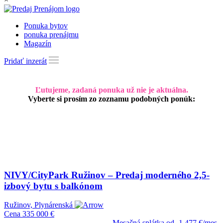
Ponuka bytov
ponuka prenájmu
Magazín
Pridať inzerát
Ľutujeme, zadaná ponuka už nie je aktuálna.
Vyberte si prosím zo zoznamu podobných ponúk:
NIVY/CityPark Ružinov – Predaj moderného 2,5-
izbový bytu s balkónom
Ružinov, Plynárenská
Cena
335 000 €
Mesačná splátka od
1 477 €/mes.