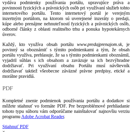
vydáva podmienky používania portálu, upravujúce práva a
povinnosti fyzických a právnických osôb pri využívaní služieb tohto
internetového portálu. Tento internetový portál je verejným
inzertným portálom, na ktorom sú uverejnené inzeráty o predaji,
kúpe alebo prenájme nehnuteľností fyzických a právnických osôb,
odborné články z oblasti realitného trhu a ponuka hypotekárnych
úverov.
Každý, kto využíva obsah portálu
www.predajprenajom.sk
, je
povinný sa oboznámiť s týmito podmienkami a tým, že obsah
portálu využíva, prehlasuje, že sa s týmito podmienkami oboznámil,
vyjadril súhlas s ich obsahom a zaväzuje sa ich bezvýhradne
dodržiavať. Pri využívaní obsahu Portálu musí návštevník
dodržiavať taktiež všeobecne záväzné právne predpisy, etické a
morálne pravidlá.
PDF
Kompletné znenie podmienok používania portálu a dodatkov si
môžete stiahnuť vo formáte PDF. Pre bezproblémové prehliadanie
tohoto typu súboru vám odporúčame nainštalovať najnovšiu verziu
programu
Adobe Acrobat Reader
.
Stiahnuť PDF
×