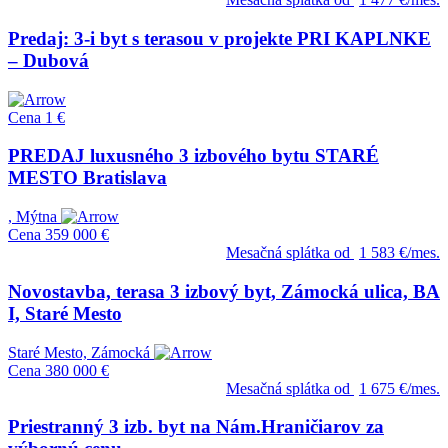
Predaj: 3-i byt s terasou v projekte PRI KAPLNKE
– Dubová
Cena
1 €
PREDAJ luxusného 3 izbového bytu STARÉ
MESTO Bratislava
, Mýtna
Cena
359 000 €
Mesačná splátka od
1 583 €/mes.
Novostavba, terasa 3 izbový byt, Zámocká ulica, BA
I, Staré Mesto
Staré Mesto, Zámocká
Cena
380 000 €
Mesačná splátka od
1 675 €/mes.
Priestranný 3 izb. byt na Nám.Hraničiarov za