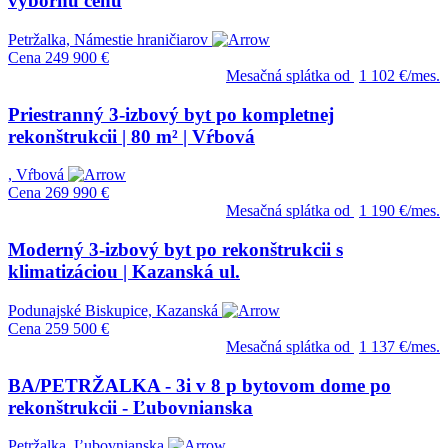
výbornú cenu
Petržalka, Námestie hraničiarov
Cena
249 900 €
Mesačná splátka od
1 102 €/mes.
Priestranný 3-izbový byt po kompletnej
rekonštrukcii | 80 m² | Vŕbová
, Vŕbová
Cena
269 990 €
Mesačná splátka od
1 190 €/mes.
Moderný 3-izbový byt po rekonštrukcii s
klimatizáciou | Kazanská ul.
Podunajské Biskupice, Kazanská
Cena
259 500 €
Mesačná splátka od
1 137 €/mes.
BA/PETRŽALKA - 3i v 8 p bytovom dome po
rekonštrukcii - Ľubovnianska
Petržalka, Ľubovnianska