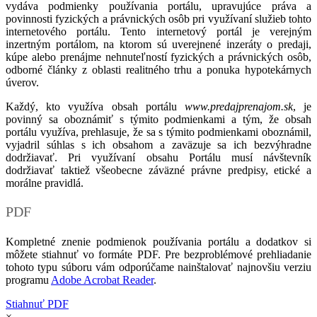
vydáva podmienky používania portálu, upravujúce práva a
povinnosti fyzických a právnických osôb pri využívaní služieb tohto
internetového portálu. Tento internetový portál je verejným
inzertným portálom, na ktorom sú uverejnené inzeráty o predaji,
kúpe alebo prenájme nehnuteľností fyzických a právnických osôb,
odborné články z oblasti realitného trhu a ponuka hypotekárnych
úverov.
Každý, kto využíva obsah portálu
www.predajprenajom.sk
, je
povinný sa oboznámiť s týmito podmienkami a tým, že obsah
portálu využíva, prehlasuje, že sa s týmito podmienkami oboznámil,
vyjadril súhlas s ich obsahom a zaväzuje sa ich bezvýhradne
dodržiavať. Pri využívaní obsahu Portálu musí návštevník
dodržiavať taktiež všeobecne záväzné právne predpisy, etické a
morálne pravidlá.
PDF
Kompletné znenie podmienok používania portálu a dodatkov si
môžete stiahnuť vo formáte PDF. Pre bezproblémové prehliadanie
tohoto typu súboru vám odporúčame nainštalovať najnovšiu verziu
programu
Adobe Acrobat Reader
.
Stiahnuť PDF
×