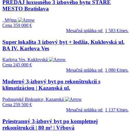
PREDAJ luxusného 3 izbového bytu STARÉ
MESTO Bratislava
, Mýtna
Cena
359 000 €
Mesačná splátka od
1 583 €/mes.
Super lokalita 3 izbový byt + lodžia, Kuklovská ul.
BA IV. Karlova Ves
Karlova Ves, Kuklovská
Cena
245 000 €
Mesačná splátka od
1 080 €/mes.
Moderný 3-izbový byt po rekonštrukcii s
klimatizáciou | Kazanská ul.
Podunajské Biskupice, Kazanská
Cena
259 500 €
Mesačná splátka od
1 137 €/mes.
Priestranný 3-izbový byt po kompletnej
rekonštrukcii | 80 m² | Vŕbová