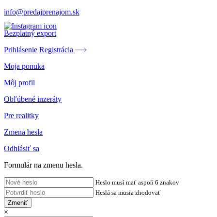
info@predajprenajom.sk
Bezplatný export
Prihlásenie
Registrácia
Moja ponuka
Môj profil
Obľúbené inzeráty
Pre realitky
Zmena hesla
Odhlásiť sa
Formulár na zmenu hesla.
Heslo musí mať aspoň 6 znakov
Heslá sa musia zhodovať
Zmeniť
×