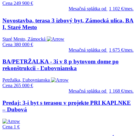
Cena
249 900 €
Mesačná splátka od
1 102 €/mes.
Novostavba, terasa 3 izbový byt, Zámocká ulica, BA
I, Staré Mesto
Staré Mesto, Zámocká
Cena
380 000 €
Mesačná splátka od
1 675 €/mes.
BA/PETRŽALKA - 3i v 8 p bytovom dome po
rekonštrukcii - Ľubovnianska
Petržalka, Ľubovnianska
Cena
265 000 €
Mesačná splátka od
1 168 €/mes.
Predaj: 3-i byt s terasou v projekte PRI KAPLNKE
– Dubová
Cena
1 €