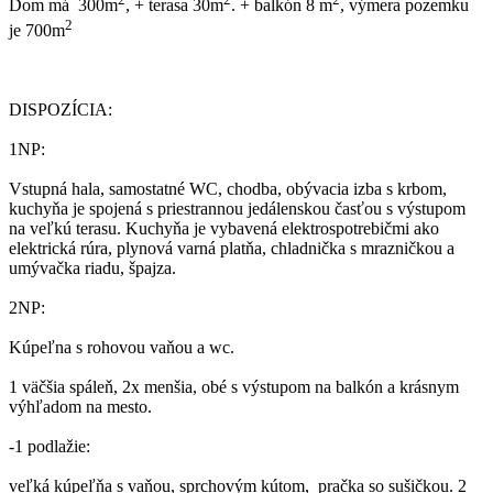
Dom má 300m
, + terasa 30m
. + balkón 8 m
, výmera pozemku
2
je 700m
DISPOZÍCIA:
1NP:
Vstupná hala, samostatné WC, chodba, obývacia izba s krbom,
kuchyňa je spojená s priestrannou jedálenskou časťou s výstupom
na veľkú terasu. Kuchyňa je vybavená elektrospotrebičmi ako
elektrická rúra, plynová varná platňa, chladnička s mrazničkou a
umývačka riadu, špajza.
2NP:
Kúpeľna s rohovou vaňou a wc.
1 väčšia spáleň, 2x menšia, obé s výstupom na balkón a krásnym
výhľadom na mesto.
-1 podlažie:
veľká kúpeľňa s vaňou, sprchovým kútom, pračka so sušičkou. 2