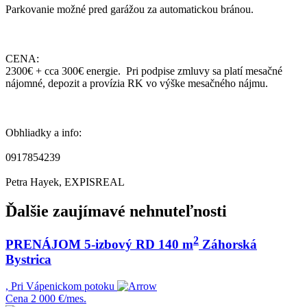
Parkovanie možné pred garážou za automatickou bránou.
CENA:
2300€ + cca 300€ energie. Pri podpise zmluvy sa platí mesačné
nájomné, depozit a provízia RK vo výške mesačného nájmu.
Obhliadky a info:
0917854239
Petra Hayek, EXPISREAL
Ďalšie zaujímavé nehnuteľnosti
2
PRENÁJOM 5-izbový RD 140 m
Záhorská
Bystrica
, Pri Vápenickom potoku
Cena
2 000 €/mes.