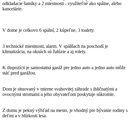
odkladacie šatníky a 2 miestnosti - využiteľné ako spálne, alebo
kancelárie.
V dome je celkovo 6 spální, 2 kúpeľne, 3 toalety.
3 technické miestnosti, alarm. V spálňach na poschodí je
klimatizácia, na oknách sú žalúzie a aj rolety.
K dispozícii je samostatná garáž pre jedno auto a jedno auto môže
stáť pred garážou.
Dom je situovaný v mierne svahovitej záhrade s ihličnatými a
ovocnými stromami a jeho obyvateľom poskytuje súkromie.
Z domu je pekný výhľad na mesto, je vhodný pre bývanie rodiny s
deťmi a v blízkosti lesa.