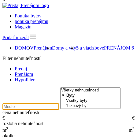
Ponuka bytov
ponuka prenájmu
Magazín
Pridať inzerát
DOMOV
Prenájom
Domy a vily
5 a viacizbové
PRENÁJOM 6 izb
Filter nehnuteľností
Predaj
Prenájom
Hypofilter
cena nehnuteľnosti
€
€
rozloha nehnuteľnosti
2
2
m
m
okolie