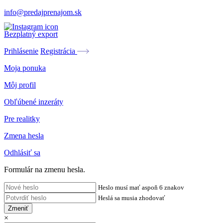
info@predajprenajom.sk
Bezplatný export
Prihlásenie
Registrácia
Moja ponuka
Môj profil
Obľúbené inzeráty
Pre realitky
Zmena hesla
Odhlásiť sa
Formulár na zmenu hesla.
Heslo musí mať aspoň 6 znakov
Heslá sa musia zhodovať
Zmeniť
×