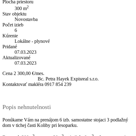
Plocha priestoru
2
300 m
Stav objektu
Novostavba
Počet izieb
6
Kúrenie
Lokálne - plynové
Pridané
07.03.2023
Aktualizované
07.03.2023
Cena
2 300,00 €/mes.
Bc. Petra Hayek
Expisreal s.r.o.
Kontaktovať makléra
0917 854 239
Popis nehnutelnosti
Ponúkame Vám na prenájom 6 izb. samostatne stojaci 3 podlažný
dom v tichej časti Koliby pri lesoparku.
2
2
2