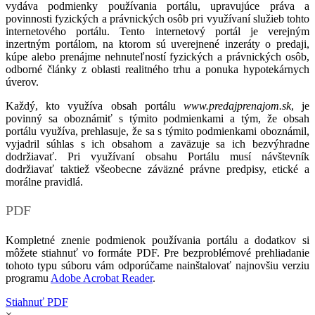
vydáva podmienky používania portálu, upravujúce práva a
povinnosti fyzických a právnických osôb pri využívaní služieb tohto
internetového portálu. Tento internetový portál je verejným
inzertným portálom, na ktorom sú uverejnené inzeráty o predaji,
kúpe alebo prenájme nehnuteľností fyzických a právnických osôb,
odborné články z oblasti realitného trhu a ponuka hypotekárnych
úverov.
Každý, kto využíva obsah portálu
www.predajprenajom.sk
, je
povinný sa oboznámiť s týmito podmienkami a tým, že obsah
portálu využíva, prehlasuje, že sa s týmito podmienkami oboznámil,
vyjadril súhlas s ich obsahom a zaväzuje sa ich bezvýhradne
dodržiavať. Pri využívaní obsahu Portálu musí návštevník
dodržiavať taktiež všeobecne záväzné právne predpisy, etické a
morálne pravidlá.
PDF
Kompletné znenie podmienok používania portálu a dodatkov si
môžete stiahnuť vo formáte PDF. Pre bezproblémové prehliadanie
tohoto typu súboru vám odporúčame nainštalovať najnovšiu verziu
programu
Adobe Acrobat Reader
.
Stiahnuť PDF
×