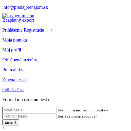
info@predajprenajom.sk
Bezplatný export
Prihlásenie
Registrácia
Moja ponuka
Môj profil
Obľúbené inzeráty
Pre realitky
Zmena hesla
Odhlásiť sa
Formulár na zmenu hesla.
Heslo musí mať aspoň 6 znakov
Heslá sa musia zhodovať
Zmeniť
×