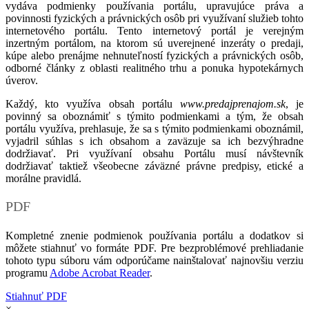
vydáva podmienky používania portálu, upravujúce práva a
povinnosti fyzických a právnických osôb pri využívaní služieb tohto
internetového portálu. Tento internetový portál je verejným
inzertným portálom, na ktorom sú uverejnené inzeráty o predaji,
kúpe alebo prenájme nehnuteľností fyzických a právnických osôb,
odborné články z oblasti realitného trhu a ponuka hypotekárnych
úverov.
Každý, kto využíva obsah portálu
www.predajprenajom.sk
, je
povinný sa oboznámiť s týmito podmienkami a tým, že obsah
portálu využíva, prehlasuje, že sa s týmito podmienkami oboznámil,
vyjadril súhlas s ich obsahom a zaväzuje sa ich bezvýhradne
dodržiavať. Pri využívaní obsahu Portálu musí návštevník
dodržiavať taktiež všeobecne záväzné právne predpisy, etické a
morálne pravidlá.
PDF
Kompletné znenie podmienok používania portálu a dodatkov si
môžete stiahnuť vo formáte PDF. Pre bezproblémové prehliadanie
tohoto typu súboru vám odporúčame nainštalovať najnovšiu verziu
programu
Adobe Acrobat Reader
.
Stiahnuť PDF
×