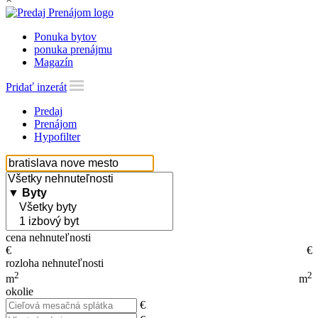
Ponuka bytov
ponuka prenájmu
Magazín
Pridať inzerát
Predaj
Prenájom
Hypofilter
cena nehnuteľnosti
€
€
rozloha nehnuteľnosti
2
2
m
m
okolie
€