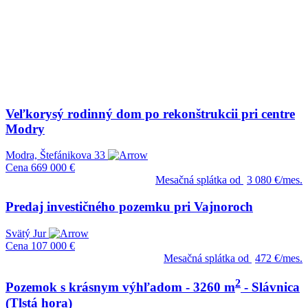
Veľkorysý rodinný dom po rekonštrukcii pri centre
Modry
Modra, Štefánikova 33
Cena
669 000 €
Mesačná splátka od
3 080 €/mes.
Predaj investičného pozemku pri Vajnoroch
Svätý Jur
Cena
107 000 €
Mesačná splátka od
472 €/mes.
2
Pozemok s krásnym výhľadom - 3260 m
- Slávnica
(Tlstá hora)