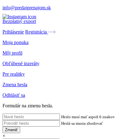
info@predajprenajom.sk
Bezplatný export
Prihlásenie
Registrácia
Moja ponuka
Môj profil
Obľúbené inzeráty
Pre realitky
Zmena hesla
Odhlásiť sa
Formulár na zmenu hesla.
Heslo musí mať aspoň 6 znakov
Heslá sa musia zhodovať
Zmeniť
×