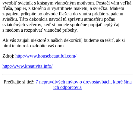
vyrobiť svietnik s krásnym vianočným motívom. Postačí vám veľká
fľaša, papier, z ktorého si vystrihnete maketu, a sviečka. Maketu
z papiera prilepíte po obvode fľaše a do vnútra pridáte zapálenú
sviečku.
Táto dekorácia navodí tú správnu atmosféru počas
sviatočných večerov, keď si budete spoločne popíjať teplý čaj
s medom a rozprávať vianočné príbehy.
Ak vás zaujali niektoré z našich dekorácií, budeme sa tešiť, ak si
nimi tento rok ozdobíte váš dom.
Zdroj:
http://www.housebeautiful.com/
http://www.kreativita.info/
Prečítajte si tiež:
7 nepravdivých mýtov o drevostavbách, ktoré šíria
ich odporcovia