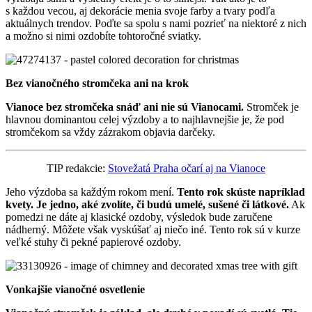
s každou vecou, aj dekorácie menia svoje farby a tvary podľa
aktuálnych trendov. Poďte sa spolu s nami pozrieť na niektoré z nich
a možno si nimi ozdobíte tohtoročné sviatky.
Bez vianočného stromčeka ani na krok
Vianoce bez stromčeka snáď ani nie sú Vianocami.
Stromček je
hlavnou dominantou celej výzdoby a to najhlavnejšie je, že pod
stromčekom sa vždy zázrakom objavia darčeky.
TIP redakcie:
Stovežatá Praha očarí aj na Vianoce
Jeho výzdoba sa každým rokom mení.
Tento rok skúste napríklad
kvety. Je jedno, aké zvolíte, či budú umelé, sušené či látkové.
Ak
pomedzi ne dáte aj klasické ozdoby, výsledok bude zaručene
nádherný. Môžete však vyskúšať aj niečo iné. Tento rok sú v kurze
veľké stuhy či pekné papierové ozdoby.
Vonkajšie vianočné osvetlenie