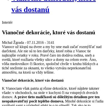
vás dostanú
Interiér
Vianočné dekorácie, ktoré vás dostanú
Michal Žgrada
- 07.11.2016 -
3141
Vianoce už klopú na dvere a my by sme mali začať rozmýšľať nad
darčekmi. Ale nie sú to len darčeky, ktoré robia z Vianoc tie
najkrajšie sviatky v roku. Pravé čaro im dodáva rodina, sneh a
svetlá, ktoré rozžiaria všetky ulice a domy na celom svete. Áno,
vôňa medovníkov či škorice, spoločné chvíle v kruhu blízkych a
tiché sneženie za oknami, to všetko vytvára neprekonateľnú
atmosféru, na ktorú sa vždy tešíme.
Vianočné dekorácie, ktoré vás dostanú
K Vianociam však patria aj rôzne dekorácie, ktoré nájdete takmer
všade: v obchodoch, na stole v kuchyni či na vstupných dverách
domov.
A práve tieto maličkosti sú dôležitým detailom pre ten
neopakovateľný pocit teplého domova.
Mnohé dekorácie si ľudia
vyrábajú sami a výsledný efekt je o to silnejší. Tak ako je to