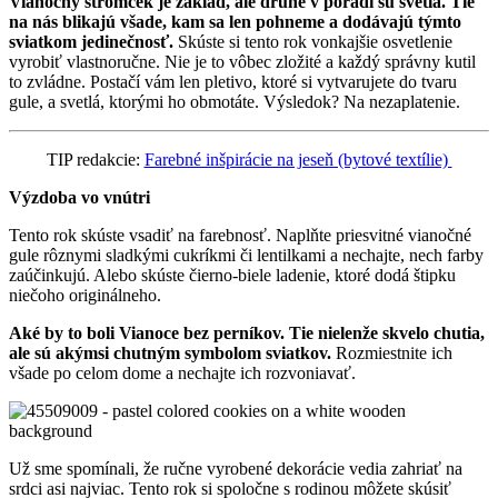
Vianočný stromček je základ, ale druhé v poradí sú svetlá. Tie
na nás blikajú všade, kam sa len pohneme a dodávajú týmto
sviatkom jedinečnosť.
Skúste si tento rok vonkajšie osvetlenie
vyrobiť vlastnoručne. Nie je to vôbec zložité a každý správny kutil
to zvládne. Postačí vám len pletivo, ktoré si vytvarujete do tvaru
gule, a svetlá, ktorými ho obmotáte. Výsledok? Na nezaplatenie.
TIP redakcie:
Farebné inšpirácie na jeseň (bytové textílie)
Výzdoba vo vnútri
Tento rok skúste vsadiť na farebnosť. Naplňte priesvitné vianočné
gule rôznymi sladkými cukríkmi či lentilkami a nechajte, nech farby
zaúčinkujú. Alebo skúste čierno-biele ladenie, ktoré dodá štipku
niečoho originálneho.
Aké by to boli Vianoce bez perníkov. Tie nielenže skvelo chutia,
ale sú akýmsi chutným symbolom sviatkov.
Rozmiestnite ich
všade po celom dome a nechajte ich rozvoniavať.
Už sme spomínali, že ručne vyrobené dekorácie vedia zahriať na
srdci asi najviac. Tento rok si spoločne s rodinou môžete skúsiť