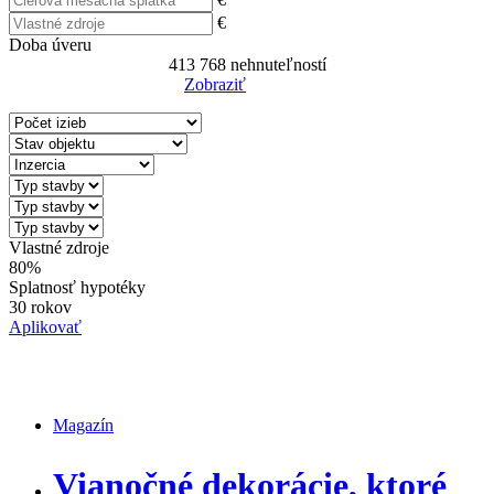
€
Doba úveru
413 768
nehnuteľností
Zobraziť
Reset Filter
Vlastné zdroje
80%
Splatnosť hypotéky
30 rokov
Aplikovať
Magazín
Magazín
Vianočné dekorácie, ktoré