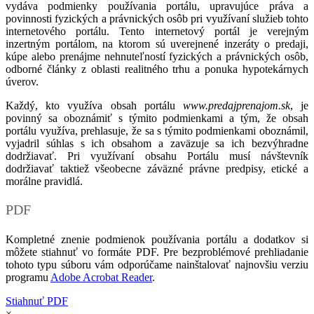
vydáva podmienky používania portálu, upravujúce práva a
povinnosti fyzických a právnických osôb pri využívaní služieb tohto
internetového portálu. Tento internetový portál je verejným
inzertným portálom, na ktorom sú uverejnené inzeráty o predaji,
kúpe alebo prenájme nehnuteľností fyzických a právnických osôb,
odborné články z oblasti realitného trhu a ponuka hypotekárnych
úverov.
Každý, kto využíva obsah portálu
www.predajprenajom.sk
, je
povinný sa oboznámiť s týmito podmienkami a tým, že obsah
portálu využíva, prehlasuje, že sa s týmito podmienkami oboznámil,
vyjadril súhlas s ich obsahom a zaväzuje sa ich bezvýhradne
dodržiavať. Pri využívaní obsahu Portálu musí návštevník
dodržiavať taktiež všeobecne záväzné právne predpisy, etické a
morálne pravidlá.
PDF
Kompletné znenie podmienok používania portálu a dodatkov si
môžete stiahnuť vo formáte PDF. Pre bezproblémové prehliadanie
tohoto typu súboru vám odporúčame nainštalovať najnovšiu verziu
programu
Adobe Acrobat Reader
.
Stiahnuť PDF
×