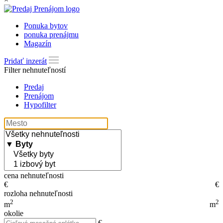
Ponuka bytov
ponuka prenájmu
Magazín
Pridať inzerát
Filter nehnuteľností
Predaj
Prenájom
Hypofilter
cena nehnuteľnosti
€
€
rozloha nehnuteľnosti
2
2
m
m
okolie
€