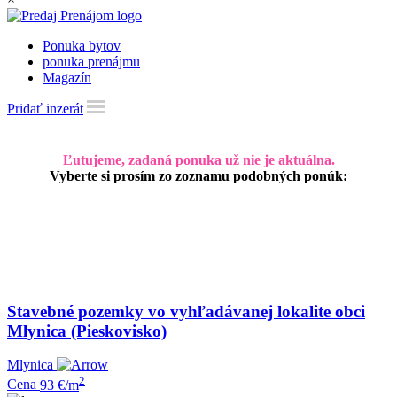
Ponuka bytov
ponuka prenájmu
Magazín
Pridať inzerát
Ľutujeme, zadaná ponuka už nie je aktuálna.
Vyberte si prosím zo zoznamu podobných ponúk:
Stavebné pozemky vo vyhľadávanej lokalite obci
Mlynica (Pieskovisko)
Mlynica
2
Cena
93 €/m