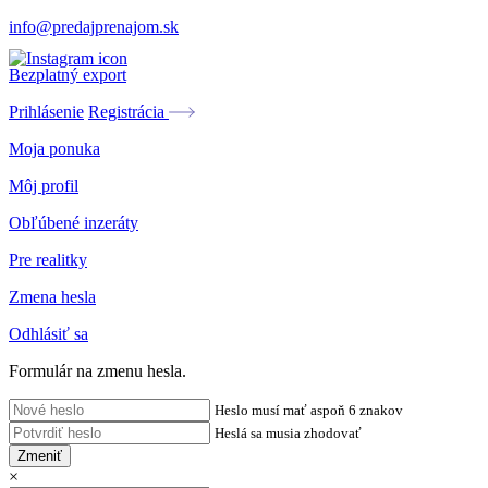
info@predajprenajom.sk
Bezplatný export
Prihlásenie
Registrácia
Moja ponuka
Môj profil
Obľúbené inzeráty
Pre realitky
Zmena hesla
Odhlásiť sa
Formulár na zmenu hesla.
Heslo musí mať aspoň 6 znakov
Heslá sa musia zhodovať
Zmeniť
×