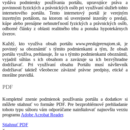
vydáva podmienky používania portálu, upravujúce práva a
povinnosti fyzických a právnických osôb pri využívaní služieb tohto
internetového portálu. Tento internetový portál je verejným
inzertným portálom, na ktorom sú uverejnené inzeráty o predaji,
kúpe alebo prenájme nehnuteľností fyzických a právnických osôb,
odborné články z oblasti realitného trhu a ponuka hypotekárnych
úverov.
Každý, kto využíva obsah portálu
www.predajprenajom.sk
, je
povinný sa oboznámiť s týmito podmienkami a tým, že obsah
portálu využíva, prehlasuje, že sa s týmito podmienkami oboznámil,
vyjadril súhlas s ich obsahom a zaväzuje sa ich bezvýhradne
dodržiavať. Pri využívaní obsahu Portálu musí návštevník
dodržiavať taktiež všeobecne záväzné právne predpisy, etické a
morálne pravidlá.
PDF
Kompletné znenie podmienok používania portálu a dodatkov si
môžete stiahnuť vo formáte PDF. Pre bezproblémové prehliadanie
tohoto typu súboru vám odporúčame nainštalovať najnovšiu verziu
programu
Adobe Acrobat Reader
.
Stiahnuť PDF
×