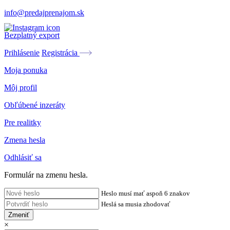
info@predajprenajom.sk
Bezplatný export
Prihlásenie
Registrácia
Moja ponuka
Môj profil
Obľúbené inzeráty
Pre realitky
Zmena hesla
Odhlásiť sa
Formulár na zmenu hesla.
Heslo musí mať aspoň 6 znakov
Heslá sa musia zhodovať
Zmeniť
×