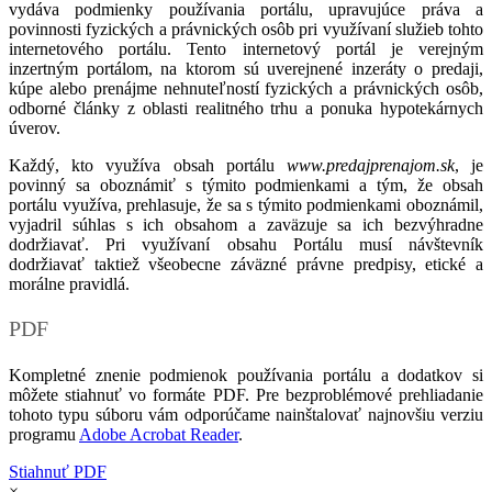
vydáva podmienky používania portálu, upravujúce práva a
povinnosti fyzických a právnických osôb pri využívaní služieb tohto
internetového portálu. Tento internetový portál je verejným
inzertným portálom, na ktorom sú uverejnené inzeráty o predaji,
kúpe alebo prenájme nehnuteľností fyzických a právnických osôb,
odborné články z oblasti realitného trhu a ponuka hypotekárnych
úverov.
Každý, kto využíva obsah portálu
www.predajprenajom.sk
, je
povinný sa oboznámiť s týmito podmienkami a tým, že obsah
portálu využíva, prehlasuje, že sa s týmito podmienkami oboznámil,
vyjadril súhlas s ich obsahom a zaväzuje sa ich bezvýhradne
dodržiavať. Pri využívaní obsahu Portálu musí návštevník
dodržiavať taktiež všeobecne záväzné právne predpisy, etické a
morálne pravidlá.
PDF
Kompletné znenie podmienok používania portálu a dodatkov si
môžete stiahnuť vo formáte PDF. Pre bezproblémové prehliadanie
tohoto typu súboru vám odporúčame nainštalovať najnovšiu verziu
programu
Adobe Acrobat Reader
.
Stiahnuť PDF
×