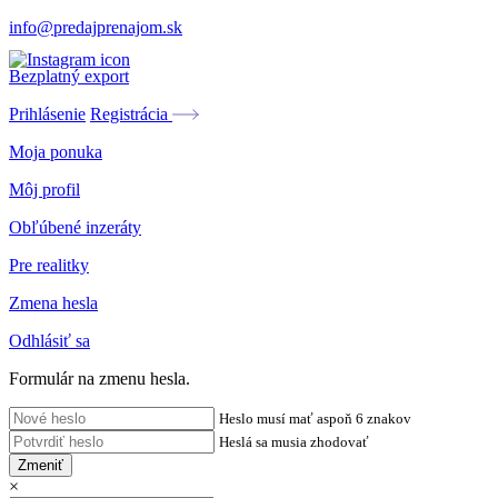
info@predajprenajom.sk
Bezplatný export
Prihlásenie
Registrácia
Moja ponuka
Môj profil
Obľúbené inzeráty
Pre realitky
Zmena hesla
Odhlásiť sa
Formulár na zmenu hesla.
Heslo musí mať aspoň 6 znakov
Heslá sa musia zhodovať
Zmeniť
×