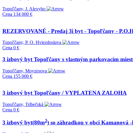
Topoľčany, J. Alexyho
Cena
134 000 €
REZERVOVANÉ - Predaj 3i byt - Topoľčany - P.O.H
Topoľčany, P. O. Hviezdoslava
Cena
0 €
3 izbový byt Topoľčany s vlastným parkovacím mies
Topoľčany, Moyzesova
Cena
155 000 €
3 izbový byt Topoľčany / VYPLATENA ZALOHA
Topoľčany, Tríbečská
Cena
0 €
2
3 izbový byt(80m
) so záhradkou v obci Kamanová -