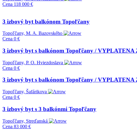
Cena
118 000 €
3 izbový byt balkónom Topoľčany
Topoľčany, M. A. Bazovského
Cena
0 €
3 izbový byt s balkónom Topoľčany / VYPLATEN
Topoľčany, P. O. Hviezdoslava
Cena
0 €
3 izbový byt s balkónom Topoľčany / VYPLATEN
Topoľčany, Šafárikova
Cena
0 €
3 izbový byt s 3 balkónmi Topoľčany
Topoľčany, Streďanská
Cena
83 000 €