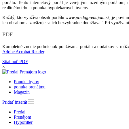
portálu. Tento internetový portál je verejným inzertným portálom,
realitného trhu a ponuka hypotekárnych úverov.
Každý, kto využíva obsah portálu
www.predajprenajom.sk
, je povin
ich obsahom a zaväzuje sa ich bezvýhradne dodržiavať. Pri využívaní
PDF
Kompletné znenie podmienok používania portálu a dodatkov si môže
Adobe Acrobat Reader
.
Stiahnuť PDF
×
Ponuka bytov
ponuka prenájmu
Magazín
Pridať inzerát
Predaj
Prenájom
Hypofilter