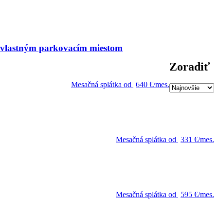
s vlastným parkovacím miestom
Zoradiť
Mesačná splátka od
640 €/mes.
Mesačná splátka od
331 €/mes.
Mesačná splátka od
595 €/mes.