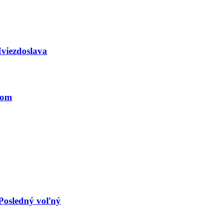
viezdoslava
tom
Posledný voľný