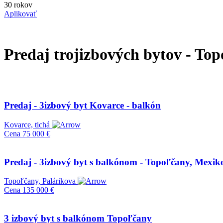
30 rokov
Aplikovať
Predaj trojizbových bytov - Top
Predaj - 3izbový byt Kovarce - balkón
Kovarce, tichá
Cena
75 000 €
Predaj - 3izbový byt s balkónom - Topoľčany, Mexik
Topoľčany, Palárikova
Cena
135 000 €
3 izbový byt s balkónom Topoľčany