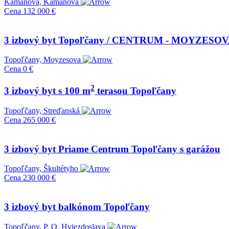
Kamanová, Kamanová
Cena
132 000 €
3 izbový byt Topoľčany / CENTRUM - MOYZES
Topoľčany, Moyzesova
Cena
0 €
2
3 izbový byt s 100 m
terasou Topoľčany
Topoľčany, Streďanská
Cena
265 000 €
3 izbový byt Priame Centrum Topoľčany s garážou
Topoľčany, Škultétyho
Cena
230 000 €
3 izbový byt balkónom Topoľčany
Topoľčany, P. O. Hviezdoslava