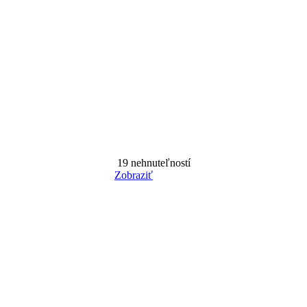
19
nehnuteľností
Zobraziť
Reset Filter