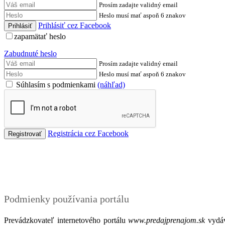
Prosím zadajte validný email
Heslo musí mať aspoň 6 znakov
Prihlásiť cez Facebook
zapamätať heslo
Zabudnuté heslo
Prosím zadajte validný email
Heslo musí mať aspoň 6 znakov
Súhlasím s podmienkami
(náhľad)
Registrácia cez Facebook
Podmienky
Podmienky používania portálu
Prevádzkovateľ internetového portálu
www.predajprenajom.sk
vydáv