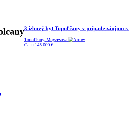
3 izbový byt Topoľčany v prípade záujmu 
olcany
Topoľčany, Moyzesova
Cena
145 000 €
o