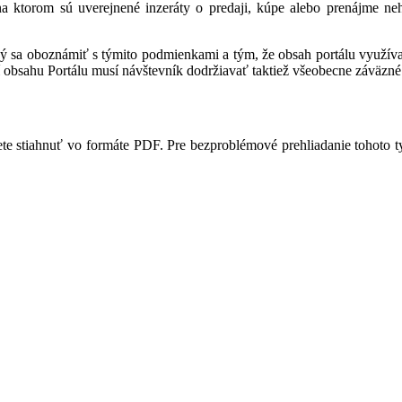
 na ktorom sú uverejnené inzeráty o predaji, kúpe alebo prenájme ne
ný sa oboznámiť s týmito podmienkami a tým, že obsah portálu využíva,
 obsahu Portálu musí návštevník dodržiavať taktiež všeobecne záväzné 
te stiahnuť vo formáte PDF. Pre bezproblémové prehliadanie tohoto 