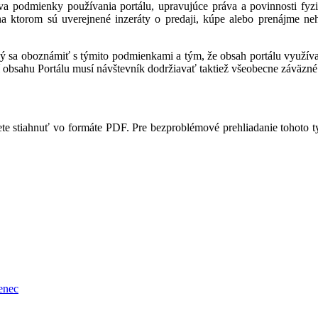
a podmienky používania portálu, upravujúce práva a povinnosti fyzic
 na ktorom sú uverejnené inzeráty o predaji, kúpe alebo prenájme ne
ný sa oboznámiť s týmito podmienkami a tým, že obsah portálu využíva,
 obsahu Portálu musí návštevník dodržiavať taktiež všeobecne záväzné 
te stiahnuť vo formáte PDF. Pre bezproblémové prehliadanie tohoto 
enec