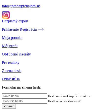
info@predajprenajom.sk
Bezplatný export
Prihlásenie
Registrácia
Moja ponuka
Môj profil
Obľúbené inzeráty
Pre realitky
Zmena hesla
Odhlásiť sa
Formulár na zmenu hesla.
Heslo musí mať aspoň 6 znakov
Heslá sa musia zhodovať
Zmeniť