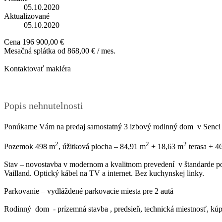
05.10.2020
Aktualizované
05.10.2020
Cena
196 900,00 €
Mesačná splátka od
868,00 € / mes.
Kontaktovať makléra
Popis nehnutelnosti
Ponúkame Vám na predaj samostatný 3 izbový rodinný dom v Senci
2
2
2
Pozemok 498 m
, úžitková plocha – 84,91 m
+ 18,63 m
terasa + 4
Stav – novostavba v modernom a kvalitnom prevedení v štandarde pon
Vailland. Optický kábel na TV a internet. Bez kuchynskej linky.
Parkovanie – vydláždené parkovacie miesta pre 2 autá
Rodinný dom - prízemná stavba , predsieň, technická miestnosť, k