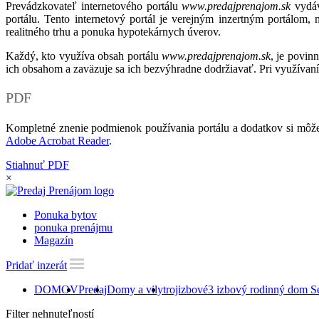
Prevádzkovateľ internetového portálu
www.predajprenajom.sk
vydáv
portálu. Tento internetový portál je verejným inzertným portálom,
realitného trhu a ponuka hypotekárnych úverov.
Každý, kto využíva obsah portálu
www.predajprenajom.sk
, je povin
ich obsahom a zaväzuje sa ich bezvýhradne dodržiavať. Pri využívaní
PDF
Kompletné znenie podmienok používania portálu a dodatkov si môže
Adobe Acrobat Reader
.
Stiahnuť PDF
×
Ponuka bytov
ponuka prenájmu
Magazín
Pridať inzerát
DOMOV
Predaj
Domy a vily
trojizbové
3 izbový rodinný dom S
Filter nehnuteľností