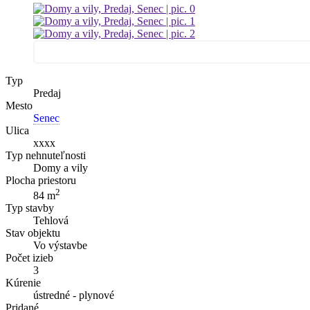
Typ
Predaj
Mesto
Senec
Ulica
xxxx
Typ nehnuteľnosti
Domy a vily
Plocha priestoru
2
84 m
Typ stavby
Tehlová
Stav objektu
Vo výstavbe
Počet izieb
3
Kúrenie
ústredné - plynové
Pridané