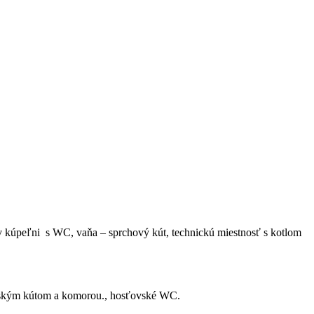
 v kúpeľni s WC, vaňa – sprchový kút, technickú miestnosť s kotlom
ynským kútom a komorou., hosťovské WC.