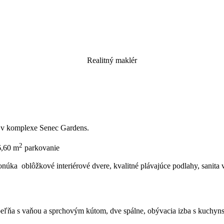
Realitný maklér
 v komplexe Senec Gardens.
2
6,60 m
parkovanie
úka oblôžkové interiérové dvere, kvalitné plávajúce podlahy, sanita
úpeľňa s vaňou a sprchovým kútom, dve spálne, obývacia izba s kuch