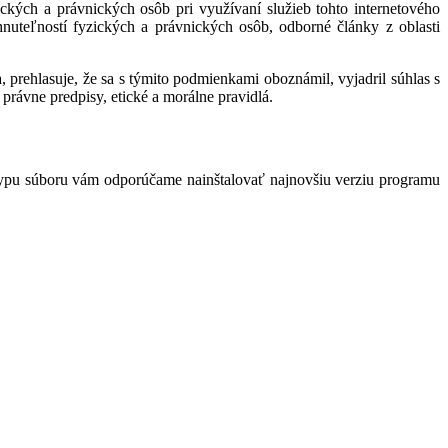
kých a právnických osôb pri využívaní služieb tohto internetového
hnuteľností fyzických a právnických osôb, odborné články z oblasti
 prehlasuje, že sa s týmito podmienkami oboznámil, vyjadril súhlas s
právne predpisy, etické a morálne pravidlá.
typu súboru vám odporúčame nainštalovať najnovšiu verziu programu