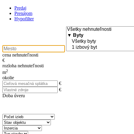
Predaj
Prenájom
Hypofilter
cena nehnuteľnosti
€
rozloha nehnuteľnosti
2
m
okolie
€
€
Doba úveru