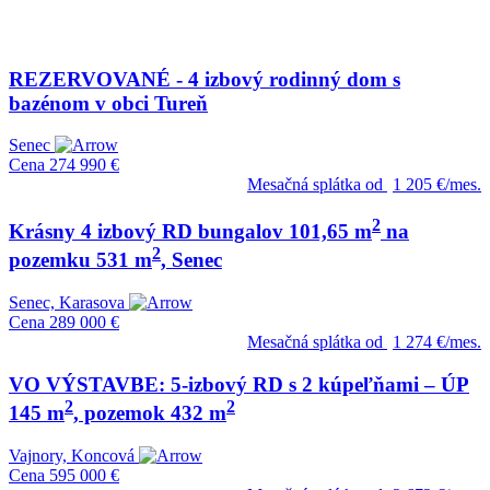
REZERVOVANÉ - 4 izbový rodinný dom s
bazénom v obci Tureň
Senec
Cena
274 990 €
Mesačná splátka od
1 205 €/mes.
2
Krásny 4 izbový RD bungalov 101,65 m
na
2
pozemku 531 m
, Senec
Senec, Karasova
Cena
289 000 €
Mesačná splátka od
1 274 €/mes.
VO VÝSTAVBE: 5-izbový RD s 2 kúpeľňami – ÚP
2
2
145 m
, pozemok 432 m
Vajnory, Koncová
Cena
595 000 €