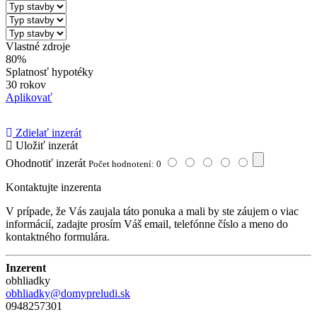
Vlastné zdroje
80%
Splatnosť hypotéky
30 rokov
Aplikovať
Zdielať inzerát
Uložiť inzerát
Ohodnotiť inzerát
Počet hodnotení: 0
Kontaktujte inzerenta
V prípade, že Vás zaujala táto ponuka a mali by ste záujem o viac
informácií, zadajte prosím Váš email, telefónne číslo a meno do
kontaktného formulára.
Inzerent
obhliadky
obhliadky@domypreludi.sk
0948257301