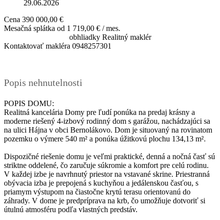
29.06.2026
Cena
390 000,00 €
Mesačná splátka od
1 719,00 € / mes.
obhliadky
Realitný maklér
Kontaktovať makléra
0948257301
Popis nehnutelnosti
POPIS DOMU:
Realitná kancelária Domy pre ľudí ponúka na predaj krásny a
moderne riešený 4-izbový rodinný dom s garážou, nachádzajúci sa
na ulici Hájna v obci Bernolákovo. Dom je situovaný na rovinatom
pozemku o výmere 540 m² a ponúka úžitkovú plochu 134,13 m².
Dispozičné riešenie domu je veľmi praktické, denná a nočná časť sú
striktne oddelené, čo zaručuje súkromie a komfort pre celú rodinu.
V každej izbe je navrhnutý priestor na vstavané skrine. Priestranná
obývacia izba je prepojená s kuchyňou a jedálenskou časťou, s
priamym výstupom na čiastočne krytú terasu orientovanú do
záhrady. V dome je predpríprava na krb, čo umožňuje dotvoriť si
útulnú atmosféru podľa vlastných predstáv.