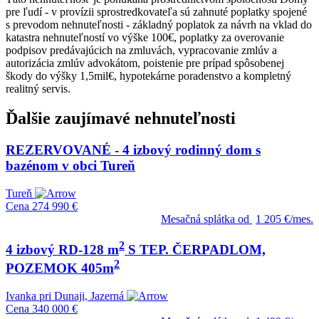
pre ľudí - v provízii sprostredkovateľa sú zahnuté poplatky spojené
s prevodom nehnuteľnosti - základný poplatok za návrh na vklad do
katastra nehnuteľností vo výške 100€, poplatky za overovanie
podpisov predávajúcich na zmluvách, vypracovanie zmlúv a
autorizácia zmlúv advokátom, poistenie pre prípad spôsobenej
škody do výšky 1,5mil€, hypotekárne poradenstvo a kompletný
realitný servis.
Ďalšie zaujímavé nehnuteľnosti
REZERVOVANÉ - 4 izbový rodinný dom s
bazénom v obci Tureň
Tureň
Cena
274 990 €
Mesačná splátka od
1 205 €/mes.
2
4 izbový RD-128 m
S TEP. ČERPADLOM,
2
POZEMOK 405m
Ivanka pri Dunaji, Jazerná
Cena
340 000 €