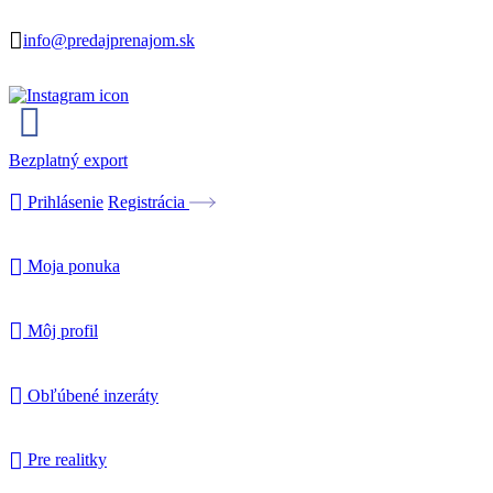
info@predajprenajom.sk
Bezplatný export
Prihlásenie
Registrácia
Moja ponuka
Môj profil
Obľúbené inzeráty
Pre realitky