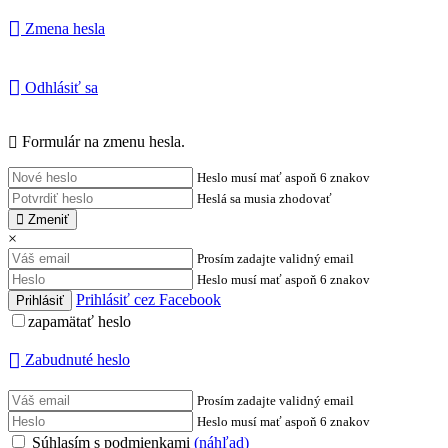
Zmena hesla
Odhlásiť sa
Formulár na zmenu hesla.
Heslo musí mať aspoň 6 znakov
Heslá sa musia zhodovať
Zmeniť
×
Prosím zadajte validný email
Heslo musí mať aspoň 6 znakov
Prihlásiť cez Facebook
zapamätať heslo
Zabudnuté heslo
Prosím zadajte validný email
Heslo musí mať aspoň 6 znakov
Súhlasím s podmienkami
(náhľad)