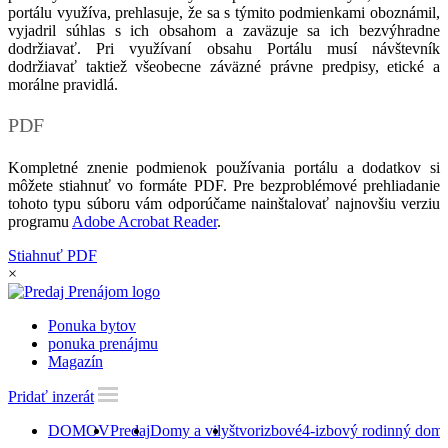
portálu využíva, prehlasuje, že sa s týmito podmienkami oboznámil,
vyjadril súhlas s ich obsahom a zaväzuje sa ich bezvýhradne
dodržiavať. Pri využívaní obsahu Portálu musí návštevník
dodržiavať taktiež všeobecne záväzné právne predpisy, etické a
morálne pravidlá.
PDF
Kompletné znenie podmienok používania portálu a dodatkov si
môžete stiahnuť vo formáte PDF. Pre bezproblémové prehliadanie
tohoto typu súboru vám odporúčame nainštalovať najnovšiu verziu
programu
Adobe Acrobat Reader
.
Stiahnuť PDF
×
Ponuka bytov
ponuka prenájmu
Magazín
Pridať inzerát
DOMOV
Predaj
Domy a vily
štvorizbové
4-izbový rodinný dom s