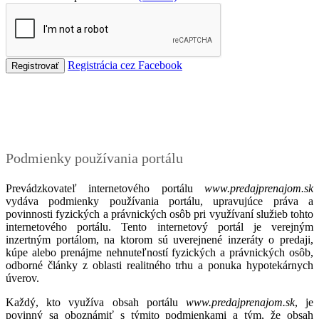
Registrácia cez Facebook
Podmienky
Podmienky používania portálu
Prevádzkovateľ internetového portálu
www.predajprenajom.sk
vydáva podmienky používania portálu, upravujúce práva a
povinnosti fyzických a právnických osôb pri využívaní služieb tohto
internetového portálu. Tento internetový portál je verejným
inzertným portálom, na ktorom sú uverejnené inzeráty o predaji,
kúpe alebo prenájme nehnuteľností fyzických a právnických osôb,
odborné články z oblasti realitného trhu a ponuka hypotekárnych
úverov.
Každý, kto využíva obsah portálu
www.predajprenajom.sk
, je
povinný sa oboznámiť s týmito podmienkami a tým, že obsah