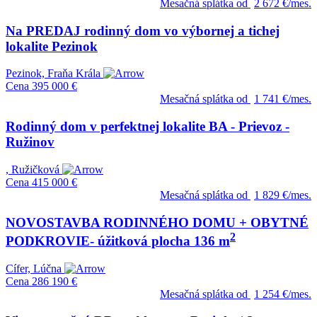
Mesačná splátka od
2 672 €/mes.
Na PREDAJ rodinný dom vo výbornej a tichej
lokalite Pezinok
Pezinok, Fraňa Krála
Cena
395 000 €
Mesačná splátka od
1 741 €/mes.
Rodinný dom v perfektnej lokalite BA - Prievoz -
Ružinov
, Ružičková
Cena
415 000 €
Mesačná splátka od
1 829 €/mes.
NOVOSTAVBA RODINNÉHO DOMU + OBYTNÉ
2
PODKROVIE- úžitková plocha 136 m
Cífer, Lúčna
Cena
286 190 €
Mesačná splátka od
1 254 €/mes.