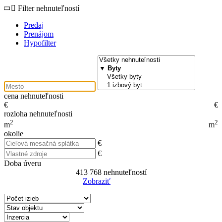
Filter nehnuteľností
Predaj
Prenájom
Hypofilter
cena nehnuteľnosti
€
€
rozloha nehnuteľnosti
2
2
m
m
okolie
€
€
Doba úveru
413 768
nehnuteľností
Zobraziť
Reset Filter