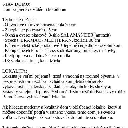
STAV DOMU:
Dom sa predáva v štádiu holodomu
Technické riešenia
- Obvodové murivo: brúsená tehla 30 cm
- Zateplenie: polystyrén 15 cm
- Okná a dvere: plastové, 3-sklo SALAMANDER (antracit)
- Strecha: BRAMAC / MEDITERAN, izolácia 38 cm
- Kúrenie: elektrické podlahové + tepelné čerpadlo so zásobníkom
- Kompletné elektroinštalácie, sadrokartóny, omietky, maľovky
- Predpríprava na dátové siete a optiku
- IS: voda, elektrina, kanalizácia
LOKALITA:
Lokalita je veľmi príjemná, tichá a vhodná na rodinné bývanie. V
bezprostrednom okolí sa nachádza kompletná občianska
vybavenosť – materská a základná škola, obchody, služby aj
zastávky verejnej dopravy. Výborná dostupnosť do Bratislavy robí z
Bernolákova vyhľadávanú lokalitu.
Ak hľadáte moderný a kvalitný dom v obľúbenej lokalite, ktorý si
môžete dokončiť podľa vlastného vkusu, tento dom je skvelou
voľbou. Neváhajte nás kontaktovať a dohodnite si obhliadku.
Táto nehnuteľnosť je ponúkaná prostredníctvom spoločnosti Domy