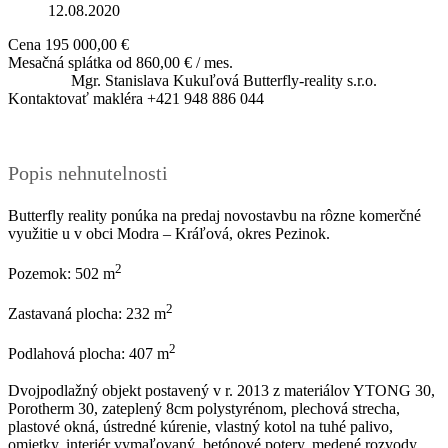
12.08.2020
Cena
195 000,00 €
Mesačná splátka od
860,00 € / mes.
Mgr. Stanislava Kukuľová
Butterfly-reality s.r.o.
Kontaktovať makléra
+421 948 886 044
Popis nehnutelnosti
Butterfly reality ponúka na predaj novostavbu na rôzne komerčné
využitie u v obci Modra – Kráľová, okres Pezinok.
2
Pozemok: 502 m
2
Zastavaná plocha: 232 m
2
Podlahová plocha: 407 m
Dvojpodlažný objekt postavený v r. 2013 z materiálov YTONG 30,
Porotherm 30, zateplený 8cm polystyrénom, plechová strecha,
plastové okná, ústredné kúrenie, vlastný kotol na tuhé palivo,
omietky, interiér vymaľovaný, betónové potery, medené rozvody