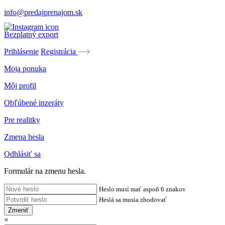
info@predajprenajom.sk
Bezplatný export
Prihlásenie
Registrácia
Moja ponuka
Môj profil
Obľúbené inzeráty
Pre realitky
Zmena hesla
Odhlásiť sa
Formulár na zmenu hesla.
Heslo musí mať aspoň 6 znakov
Heslá sa musia zhodovať
Zmeniť
×