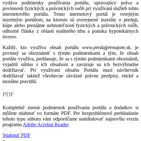
vydáva podmienky používania portálu, upravujúce práva a
povinnosti fyzických a právnických osôb pri využívaní služieb tohto
internetového portálu. Tento internetový portál je verejným
inzertným portálom, na ktorom sú uverejnené inzeráty o predaji,
kúpe alebo prenájme nehnuteľností fyzických a právnických osôb,
odborné články z oblasti realitného trhu a ponuka hypotekárnych
úverov.
Každý, kto využíva obsah portálu
www.predajprenajom.sk
, je
povinný sa oboznámiť s týmito podmienkami a tým, že obsah
portálu využíva, prehlasuje, že sa s týmito podmienkami oboznámil,
vyjadril súhlas s ich obsahom a zaväzuje sa ich bezvýhradne
dodržiavať. Pri využívaní obsahu Portálu musí návštevník
dodržiavať taktiež všeobecne záväzné právne predpisy, etické a
morálne pravidlá.
PDF
Kompletné znenie podmienok používania portálu a dodatkov si
môžete stiahnuť vo formáte PDF. Pre bezproblémové prehliadanie
tohoto typu súboru vám odporúčame nainštalovať najnovšiu verziu
programu
Adobe Acrobat Reader
.
Stiahnuť PDF
×