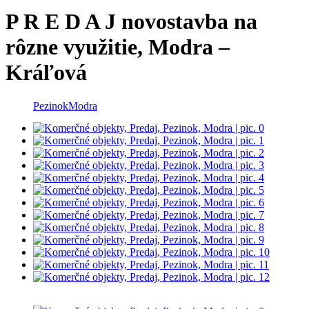
P R E D A J novostavba na
rôzne využitie, Modra –
Kráľová
Pezinok
Modra