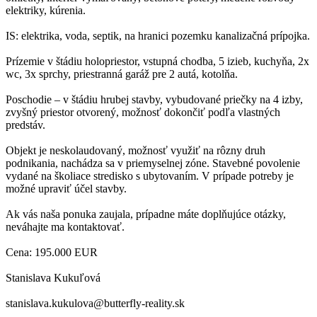
elektriky, kúrenia.
IS: elektrika, voda, septik, na hranici pozemku kanalizačná prípojka.
Prízemie v štádiu holopriestor, vstupná chodba, 5 izieb, kuchyňa, 2x
wc, 3x sprchy, priestranná garáž pre 2 autá, kotolňa.
Poschodie – v štádiu hrubej stavby, vybudované priečky na 4 izby,
zvyšný priestor otvorený, možnosť dokončiť podľa vlastných
predstáv.
Objekt je neskolaudovaný, možnosť využiť na rôzny druh
podnikania, nachádza sa v priemyselnej zóne. Stavebné povolenie
vydané na školiace stredisko s ubytovaním. V prípade potreby je
možné upraviť účel stavby.
Ak vás naša ponuka zaujala, prípadne máte doplňujúce otázky,
neváhajte ma kontaktovať.
Cena: 195.000 EUR
Stanislava Kukuľová
stanislava.kukulova@butterfly-reality.sk