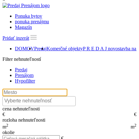
Ponuka bytov
ponuka prenájmu
Magazín
Pridať inzerát
DOMOV
Predaj
Komerčné objekty
P R E D A J novostavba na 
Filter nehnuteľností
Predaj
Prenájom
Hypofilter
cena nehnuteľnosti
€
€
rozloha nehnuteľnosti
2
2
m
m
okolie
€