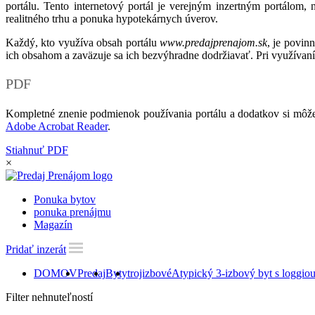
portálu. Tento internetový portál je verejným inzertným portálom,
realitného trhu a ponuka hypotekárnych úverov.
Každý, kto využíva obsah portálu
www.predajprenajom.sk
, je povin
ich obsahom a zaväzuje sa ich bezvýhradne dodržiavať. Pri využívaní
PDF
Kompletné znenie podmienok používania portálu a dodatkov si môže
Adobe Acrobat Reader
.
Stiahnuť PDF
×
Ponuka bytov
ponuka prenájmu
Magazín
Pridať inzerát
DOMOV
Predaj
Byty
trojizbové
Atypický 3-izbový byt s loggi
Filter nehnuteľností