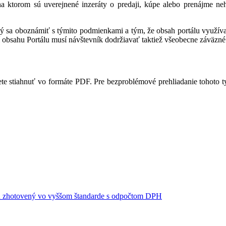
 na ktorom sú uverejnené inzeráty o predaji, kúpe alebo prenájme ne
ný sa oboznámiť s týmito podmienkami a tým, že obsah portálu využíva,
 obsahu Portálu musí návštevník dodržiavať taktiež všeobecne záväzné 
te stiahnuť vo formáte PDF. Pre bezproblémové prehliadanie tohoto 
ou zhotovený vo vyššom štandarde s odpočtom DPH