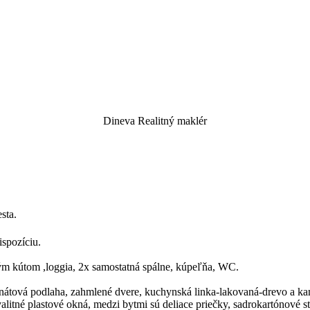
Dineva
Realitný maklér
sta.
spozíciu.
ým kútom ,loggia, 2x samostatná spálne, kúpeľňa, WC.
minátová podlaha, zahmlené dvere, kuchynská linka-lakovaná-drevo a
kvalitné plastové okná, medzi bytmi sú deliace priečky, sadrokartónové 