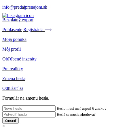
info@predajprenajom.sk
Bezplatný export
Prihlásenie
Registrácia
Moja ponuka
Môj profil
Obľúbené inzeráty
Pre realitky
Zmena hesla
Odhlásiť sa
Formulár na zmenu hesla.
Heslo musí mať aspoň 6 znakov
Heslá sa musia zhodovať
Zmeniť
×