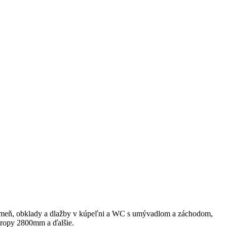
 kameň, obklady a dlažby v kúpeľni a WC s umývadlom a záchodom,
stropy 2800mm a ďalšie.