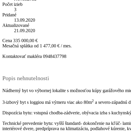
Počet izieb
3
Pridané
13.09.2020
Aktualizované
21.09.2020
Cena
335 000,00 €
Mesačná splátka od
1 477,00 € / mes.
Kontaktovať makléra
0948437798
Popis nehnutelnosti
Nádherný byt vo výbornej lokalite s možnosťou kúpy garážového mie
2
3-izbový byt s loggiou má výmeru viac ako 80m
a severo-západnú di
Dispozícia bytu: vstupná chodba-zádverie, obývacia izba s kuchynsk
Technické prevedenie bytu: vyšší štandard- dokončenie na kľúč- la
interiérové dvere, predpríprava na klimatizáciu, podlahové kúrenie, 