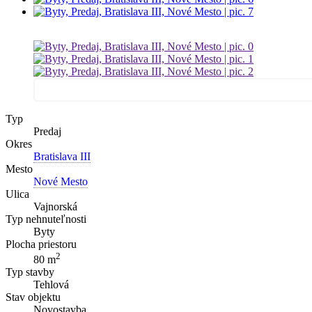
Typ
Predaj
Okres
Bratislava III
Mesto
Nové Mesto
Ulica
Vajnorská
Typ nehnuteľnosti
Byty
Plocha priestoru
2
80 m
Typ stavby
Tehlová
Stav objektu
Novostavba