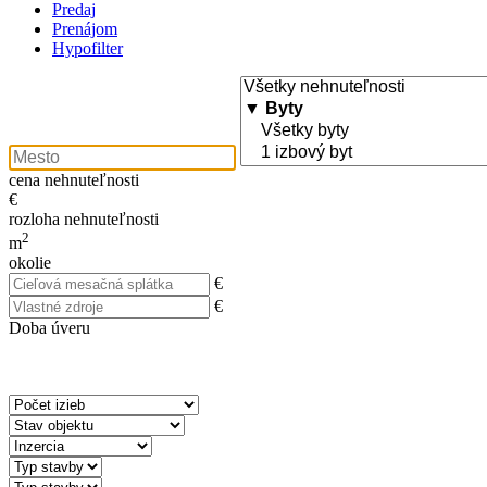
Predaj
Prenájom
Hypofilter
cena nehnuteľnosti
€
rozloha nehnuteľnosti
2
m
okolie
€
€
Doba úveru