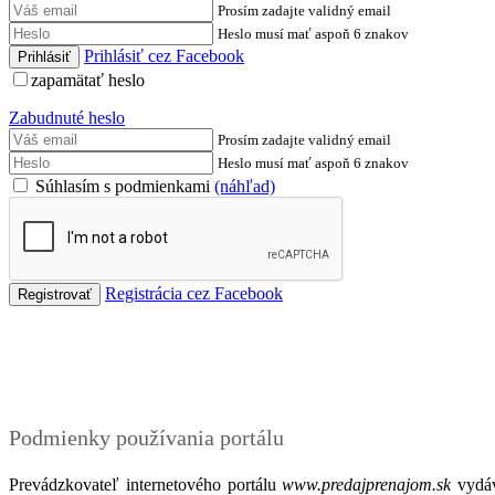
Prosím zadajte validný email
Heslo musí mať aspoň 6 znakov
Prihlásiť cez Facebook
zapamätať heslo
Zabudnuté heslo
Prosím zadajte validný email
Heslo musí mať aspoň 6 znakov
Súhlasím s podmienkami
(náhľad)
Registrácia cez Facebook
Podmienky
Podmienky používania portálu
Prevádzkovateľ internetového portálu
www.predajprenajom.sk
vydáv