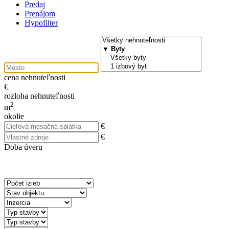
Predaj
Prenájom
Hypofilter
cena nehnuteľnosti
€
rozloha nehnuteľnosti
2
m
okolie
€
€
Doba úveru