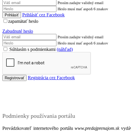
Prosím zadajte validný email
Heslo musí mať aspoň 6 znakov
Prihlásiť cez Facebook
zapamätať heslo
Zabudnuté heslo
Prosím zadajte validný email
Heslo musí mať aspoň 6 znakov
Súhlasím s podmienkami
(náhľad)
Registrácia cez Facebook
Podmienky
Podmienky používania portálu
Prevádzkovateľ internetového portálu
www.predajprenajom.sk
vydáv