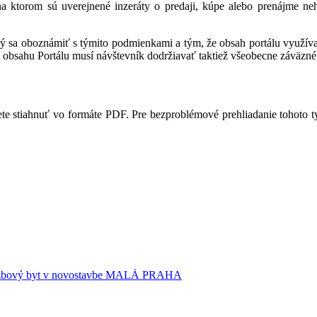
 na ktorom sú uverejnené inzeráty o predaji, kúpe alebo prenájme ne
ný sa oboznámiť s týmito podmienkami a tým, že obsah portálu využíva,
 obsahu Portálu musí návštevník dodržiavať taktiež všeobecne záväzné 
te stiahnuť vo formáte PDF. Pre bezproblémové prehliadanie tohoto 
ový byt v novostavbe MALÁ PRAHA