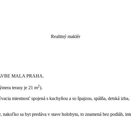
Realitný maklér
AVBE MALA PRAHA.
2
ýmera terasy je 21 m
).
ývacia miestnosť spojená s kuchyňou a so špajzou, spálňa, detská izba
, nakoľko sa byt predáva v stave holobytu, to znamená bez podláh, inte