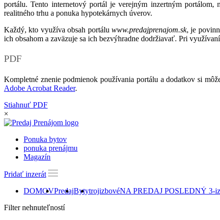
portálu. Tento internetový portál je verejným inzertným portálom,
realitného trhu a ponuka hypotekárnych úverov.
Každý, kto využíva obsah portálu
www.predajprenajom.sk
, je povin
ich obsahom a zaväzuje sa ich bezvýhradne dodržiavať. Pri využívaní
PDF
Kompletné znenie podmienok používania portálu a dodatkov si môže
Adobe Acrobat Reader
.
Stiahnuť PDF
×
Ponuka bytov
ponuka prenájmu
Magazín
Pridať inzerát
DOMOV
Predaj
Byty
trojizbové
NA PREDAJ POSLEDNÝ 3-izb
Filter nehnuteľností