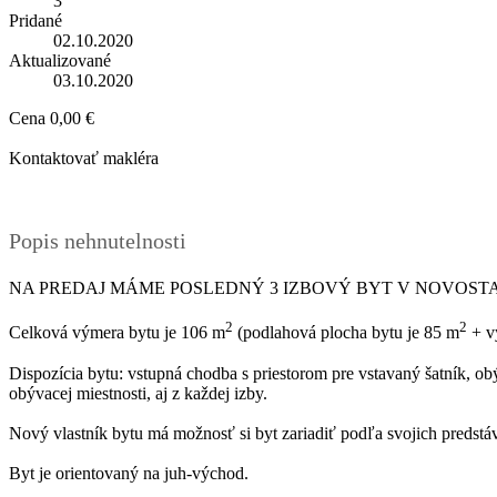
3
Pridané
02.10.2020
Aktualizované
03.10.2020
Cena
0,00 €
Kontaktovať makléra
Popis nehnutelnosti
NA PREDAJ MÁME POSLEDNÝ 3 IZBOVÝ BYT V NOVOST
2
2
Celková výmera bytu je 106 m
(podlahová plocha bytu je 85 m
+ v
Dispozícia bytu: vstupná chodba s priestorom pre vstavaný šatník, ob
obývacej miestnosti, aj z každej izby.
Nový vlastník bytu má možnosť si byt zariadiť podľa svojich predstáv
Byt je orientovaný na juh-východ.