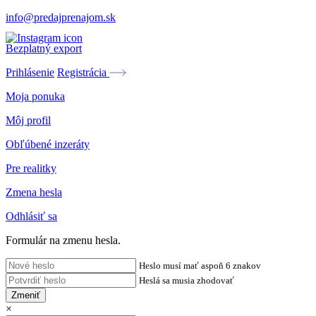
info@predajprenajom.sk
Bezplatný export
Prihlásenie
Registrácia
Moja ponuka
Môj profil
Obľúbené inzeráty
Pre realitky
Zmena hesla
Odhlásiť sa
Formulár na zmenu hesla.
Heslo musí mať aspoň 6 znakov
Heslá sa musia zhodovať
Zmeniť
×