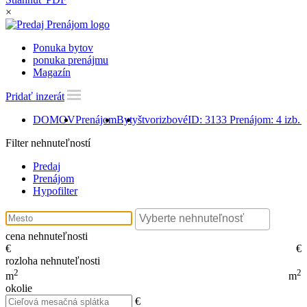
×
Ponuka bytov
ponuka prenájmu
Magazín
Pridať inzerát
DOMOV
Prenájom
Byty
štvorizbové
ID: 3133 Prenájom: 4 izb. 
Filter nehnuteľností
Predaj
Prenájom
Hypofilter
cena nehnuteľnosti
€
€
rozloha nehnuteľnosti
2
2
m
m
okolie
€