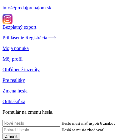
info@predajprenajom.sk
Bezplatný export
Prihlásenie
Registrácia
Moja ponuka
Môj profil
Obľúbené inzeráty
Pre realitky
Zmena hesla
Odhlásiť sa
Formulár na zmenu hesla.
Heslo musí mať aspoň 6 znakov
Heslá sa musia zhodovať
Zmeniť