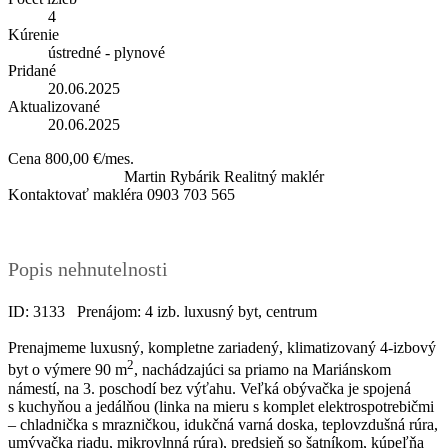
4
Kúrenie
ústredné - plynové
Pridané
20.06.2025
Aktualizované
20.06.2025
Cena
800,00 €/mes.
Martin Rybárik
Realitný maklér
Kontaktovať makléra
0903 703 565
Popis nehnutelnosti
ID: 3133 Prenájom: 4 izb. luxusný byt, centrum
Prenajmeme luxusný, kompletne zariadený, klimatizovaný 4-izbový
2
byt o výmere 90 m
, nachádzajúci sa priamo na Mariánskom
námestí, na 3. poschodí bez výťahu. Veľká obývačka je spojená
s kuchyňou a jedálňou (linka na mieru s komplet elektrospotrebičmi
– chladnička s mrazničkou, idukčná varná doska, teplovzdušná rúra,
umývačka riadu, mikrovlnná rúra), predsieň so šatníkom, kúpeľňa