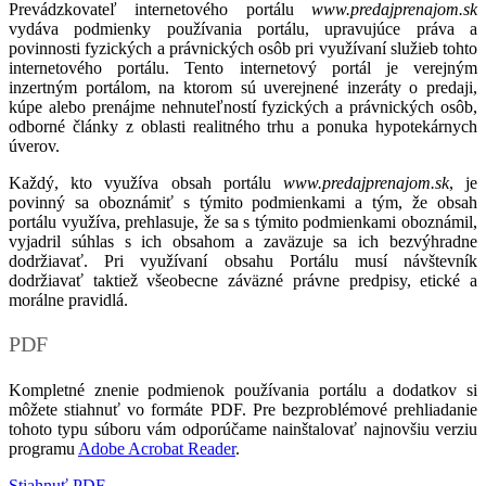
Prevádzkovateľ internetového portálu
www.predajprenajom.sk
vydáva podmienky používania portálu, upravujúce práva a
povinnosti fyzických a právnických osôb pri využívaní služieb tohto
internetového portálu. Tento internetový portál je verejným
inzertným portálom, na ktorom sú uverejnené inzeráty o predaji,
kúpe alebo prenájme nehnuteľností fyzických a právnických osôb,
odborné články z oblasti realitného trhu a ponuka hypotekárnych
úverov.
Každý, kto využíva obsah portálu
www.predajprenajom.sk
, je
povinný sa oboznámiť s týmito podmienkami a tým, že obsah
portálu využíva, prehlasuje, že sa s týmito podmienkami oboznámil,
vyjadril súhlas s ich obsahom a zaväzuje sa ich bezvýhradne
dodržiavať. Pri využívaní obsahu Portálu musí návštevník
dodržiavať taktiež všeobecne záväzné právne predpisy, etické a
morálne pravidlá.
PDF
Kompletné znenie podmienok používania portálu a dodatkov si
môžete stiahnuť vo formáte PDF. Pre bezproblémové prehliadanie
tohoto typu súboru vám odporúčame nainštalovať najnovšiu verziu
programu
Adobe Acrobat Reader
.
Stiahnuť PDF