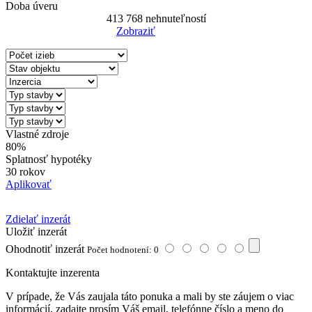
Doba úveru
413 768
nehnuteľností
Zobraziť
Reset Filter
Vlastné zdroje
80%
Splatnosť hypotéky
30 rokov
Aplikovať
Zdielať inzerát
Uložiť inzerát
Ohodnotiť inzerát
Počet hodnotení: 0
Kontaktujte inzerenta
V prípade, že Vás zaujala táto ponuka a mali by ste záujem o viac
informácií, zadajte prosím Váš email, telefónne číslo a meno do