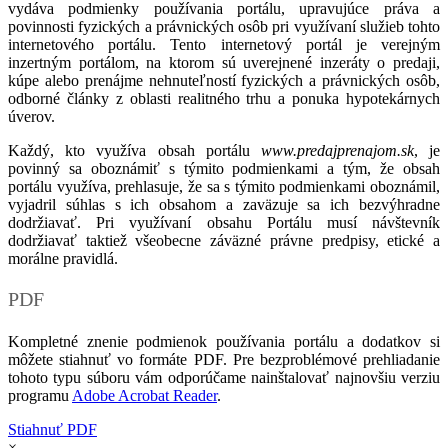
vydáva podmienky používania portálu, upravujúce práva a
povinnosti fyzických a právnických osôb pri využívaní služieb tohto
internetového portálu. Tento internetový portál je verejným
inzertným portálom, na ktorom sú uverejnené inzeráty o predaji,
kúpe alebo prenájme nehnuteľností fyzických a právnických osôb,
odborné články z oblasti realitného trhu a ponuka hypotekárnych
úverov.
Každý, kto využíva obsah portálu
www.predajprenajom.sk
, je
povinný sa oboznámiť s týmito podmienkami a tým, že obsah
portálu využíva, prehlasuje, že sa s týmito podmienkami oboznámil,
vyjadril súhlas s ich obsahom a zaväzuje sa ich bezvýhradne
dodržiavať. Pri využívaní obsahu Portálu musí návštevník
dodržiavať taktiež všeobecne záväzné právne predpisy, etické a
morálne pravidlá.
PDF
Kompletné znenie podmienok používania portálu a dodatkov si
môžete stiahnuť vo formáte PDF. Pre bezproblémové prehliadanie
tohoto typu súboru vám odporúčame nainštalovať najnovšiu verziu
programu
Adobe Acrobat Reader
.
Stiahnuť PDF
×