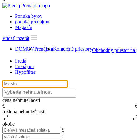
Ponuka bytov
ponuka prenájmu
Magazín
Pridať inzerát
DOMOV
Prenájom
Komerčné priestory
Obchodný priestor na p
Predaj
Prenájom
Hypofilter
cena nehnuteľnosti
€
€
rozloha nehnuteľnosti
2
2
m
m
okolie
€
€