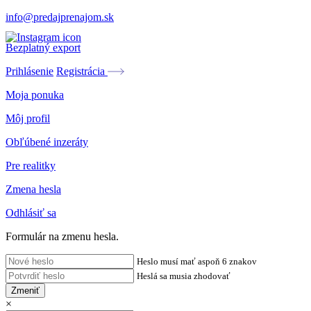
info@predajprenajom.sk
Bezplatný export
Prihlásenie
Registrácia
Moja ponuka
Môj profil
Obľúbené inzeráty
Pre realitky
Zmena hesla
Odhlásiť sa
Formulár na zmenu hesla.
Heslo musí mať aspoň 6 znakov
Heslá sa musia zhodovať
Zmeniť
×