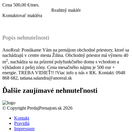
Cena
500,00 €/mes.
Realitný maklér
Kontaktovať makléra
Popis nehnutelnosti
AnoReal: Ponúkame Vám na prenájom obchodné priestory, ktoré sa
nachádzajú v centre mesta Žilina. Obchodný priestor má výmeru 40
2
m
, nachádza sa na prízemí polyfunkčného domu s vchodom a
výkladom z pešej zóny. Cena mesačného nájmu je 500 eur +
energie. TREBA VIDIEŤ!! !Viac info u nás v RK. Kontakt: 0948
868 682, tatiana.salandra@anoreal.sk
Ďalšie zaujímavé nehnuteľnosti
© Copyright PredajPrenajom.sk 2026
Kontakt
Pravidlá
Impressum