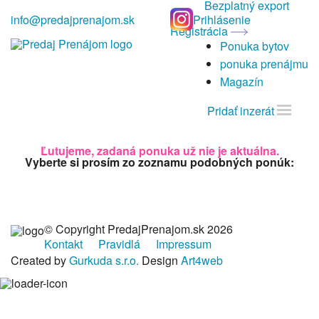
Bezplatný export
info@predajprenajom.sk
Prihlásenie
Registrácia
Ponuka bytov
ponuka prenájmu
Magazín
Pridať inzerát
Ľutujeme, zadaná ponuka už nie je aktuálna.
Vyberte si prosím zo zoznamu podobných ponúk:
© Copyright PredajPrenajom.sk 2026
Kontakt
Pravidlá
Impressum
Created by
Gurkuda s.r.o.
Design
Art4web