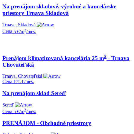
Na prenájom skladové, výrobné a kancelárske
priestory Trnava Skladová
Trnava, Skladová
2
Cena
5 €/m
/mes.
2
Prenájom klimatizovaná kancelária 25 m
- Trnava
Chovateľská
Trnava, Chovateľská
Cena
175 €/mes.
Na prenájom sklad Sereď
Sereď
2
Cena
5 €/m
/mes.
PRENÁJOM - Obchodné priestrory