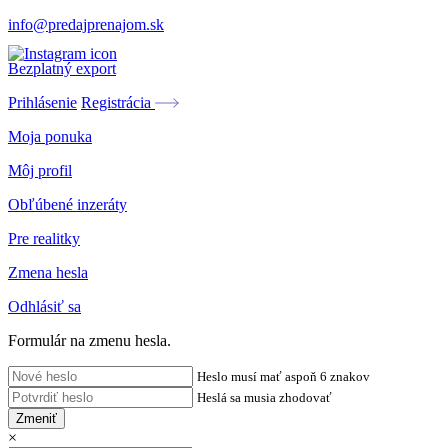
info@predajprenajom.sk
Bezplatný export
Prihlásenie
Registrácia
Moja ponuka
Môj profil
Obľúbené inzeráty
Pre realitky
Zmena hesla
Odhlásiť sa
Formulár na zmenu hesla.
Heslo musí mať aspoň 6 znakov
Heslá sa musia zhodovať
Zmeniť
×