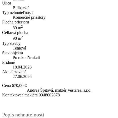
Ulica
Bulharská
Typ nehnuteľnosti
Komerčné priestory
Plocha priestoru
2
89 m
Celková plocha
2
90 m
Typ stavby
Tehlová
Stav objektu
Po rekonštrukcii
Pridané
18.04.2026
Aktualizované
27.06.2026
Cena
670,00 €
Andrea Špitová, maklér
Vestareal s.r.o.
Kontaktovať makléra
0948002878
Popis nehnutelnosti