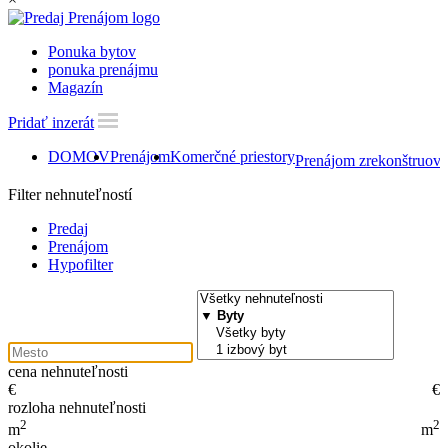
Ponuka bytov
ponuka prenájmu
Magazín
Pridať inzerát
DOMOV
Prenájom
Komerčné priestory
Prenájom zrekonštruova
Filter nehnuteľností
Predaj
Prenájom
Hypofilter
cena nehnuteľnosti
€
€
rozloha nehnuteľnosti
2
2
m
m
okolie