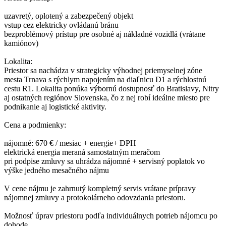
uzavretý, oplotený a zabezpečený objekt
vstup cez elektricky ovládanú bránu
bezproblémový prístup pre osobné aj nákladné vozidlá (vrátane
kamiónov)
Lokalita:
Priestor sa nachádza v strategicky výhodnej priemyselnej zóne
mesta Trnava s rýchlym napojením na diaľnicu D1 a rýchlostnú
cestu R1. Lokalita ponúka výbornú dostupnosť do Bratislavy, Nitry
aj ostatných regiónov Slovenska, čo z nej robí ideálne miesto pre
podnikanie aj logistické aktivity.
Cena a podmienky:
nájomné: 670 € / mesiac + energie+ DPH
elektrická energia meraná samostatným meračom
pri podpise zmluvy sa uhrádza nájomné + servisný poplatok vo
výške jedného mesačného nájmu
V cene nájmu je zahrnutý kompletný servis vrátane prípravy
nájomnej zmluvy a protokolárneho odovzdania priestoru.
Možnosť úprav priestoru podľa individuálnych potrieb nájomcu po
dohode.