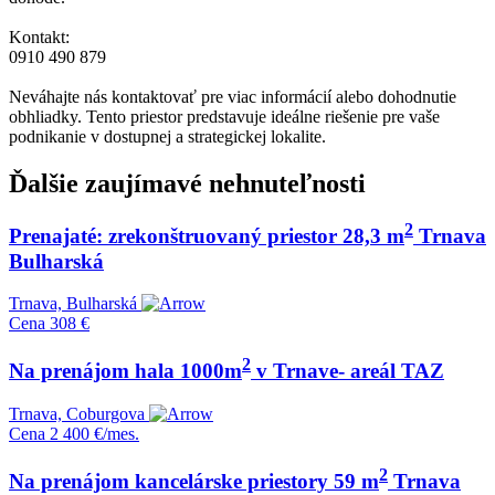
Kontakt:
0910 490 879
Neváhajte nás kontaktovať pre viac informácií alebo dohodnutie
obhliadky. Tento priestor predstavuje ideálne riešenie pre vaše
podnikanie v dostupnej a strategickej lokalite.
Ďalšie zaujímavé nehnuteľnosti
2
Prenajaté: zrekonštruovaný priestor 28,3 m
Trnava
Bulharská
Trnava, Bulharská
Cena
308 €
2
Na prenájom hala 1000m
v Trnave- areál TAZ
Trnava, Coburgova
Cena
2 400 €/mes.
2
Na prenájom kancelárske priestory 59 m
Trnava