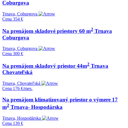
Coburgova
Trnava, Coburgova
Cena
354 €
2
Na prenájom skladové priestory 60 m
Trnava
Coburgova
Trnava, Coburgova
Cena
300 €
2
Na prenájom skladový priestor 44m
Trnava
Chovateľská
Trnava, Chovateľská
Cena
176 €/mes.
Na prenájom klimatizovaný priestor o výmere 17
2
m
Trnava- Hospodárska
Trnava, Hospodárska
Cena
139 €