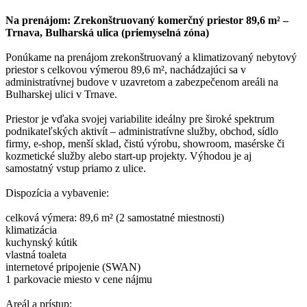
Na prenájom: Zrekonštruovaný komerčný priestor 89,6 m² –
Trnava, Bulharská ulica (priemyselná zóna)
Ponúkame na prenájom zrekonštruovaný a klimatizovaný nebytový
priestor s celkovou výmerou 89,6 m², nachádzajúci sa v
administratívnej budove v uzavretom a zabezpečenom areáli na
Bulharskej ulici v Trnave.
Priestor je vďaka svojej variabilite ideálny pre široké spektrum
podnikateľských aktivít – administratívne služby, obchod, sídlo
firmy, e-shop, menší sklad, čistú výrobu, showroom, masérske či
kozmetické služby alebo start-up projekty. Výhodou je aj
samostatný vstup priamo z ulice.
Dispozícia a vybavenie:
celková výmera: 89,6 m² (2 samostatné miestnosti)
klimatizácia
kuchynský kútik
vlastná toaleta
internetové pripojenie (SWAN)
1 parkovacie miesto v cene nájmu
Areál a prístup: