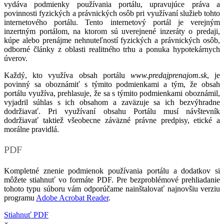
vydáva podmienky používania portálu, upravujúce práva a
povinnosti fyzických a právnických osôb pri využívaní služieb tohto
internetového portálu. Tento internetový portál je verejným
inzertným portálom, na ktorom sú uverejnené inzeráty o predaji,
kúpe alebo prenájme nehnuteľností fyzických a právnických osôb,
odborné články z oblasti realitného trhu a ponuka hypotekárnych
úverov.
Každý, kto využíva obsah portálu
www.predajprenajom.sk
, je
povinný sa oboznámiť s týmito podmienkami a tým, že obsah
portálu využíva, prehlasuje, že sa s týmito podmienkami oboznámil,
vyjadril súhlas s ich obsahom a zaväzuje sa ich bezvýhradne
dodržiavať. Pri využívaní obsahu Portálu musí návštevník
dodržiavať taktiež všeobecne záväzné právne predpisy, etické a
morálne pravidlá.
PDF
Kompletné znenie podmienok používania portálu a dodatkov si
môžete stiahnuť vo formáte PDF. Pre bezproblémové prehliadanie
tohoto typu súboru vám odporúčame nainštalovať najnovšiu verziu
programu
Adobe Acrobat Reader
.
Stiahnuť PDF
×