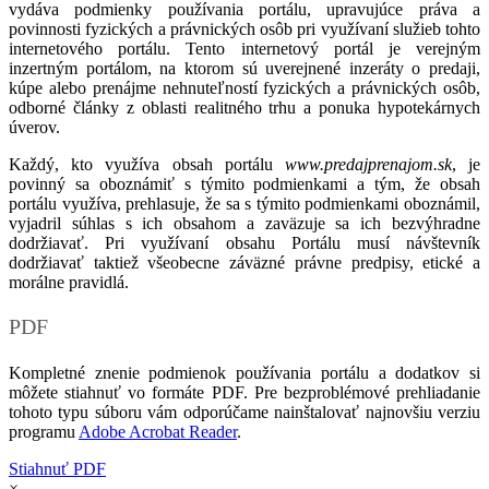
vydáva podmienky používania portálu, upravujúce práva a
povinnosti fyzických a právnických osôb pri využívaní služieb tohto
internetového portálu. Tento internetový portál je verejným
inzertným portálom, na ktorom sú uverejnené inzeráty o predaji,
kúpe alebo prenájme nehnuteľností fyzických a právnických osôb,
odborné články z oblasti realitného trhu a ponuka hypotekárnych
úverov.
Každý, kto využíva obsah portálu
www.predajprenajom.sk
, je
povinný sa oboznámiť s týmito podmienkami a tým, že obsah
portálu využíva, prehlasuje, že sa s týmito podmienkami oboznámil,
vyjadril súhlas s ich obsahom a zaväzuje sa ich bezvýhradne
dodržiavať. Pri využívaní obsahu Portálu musí návštevník
dodržiavať taktiež všeobecne záväzné právne predpisy, etické a
morálne pravidlá.
PDF
Kompletné znenie podmienok používania portálu a dodatkov si
môžete stiahnuť vo formáte PDF. Pre bezproblémové prehliadanie
tohoto typu súboru vám odporúčame nainštalovať najnovšiu verziu
programu
Adobe Acrobat Reader
.
Stiahnuť PDF
×