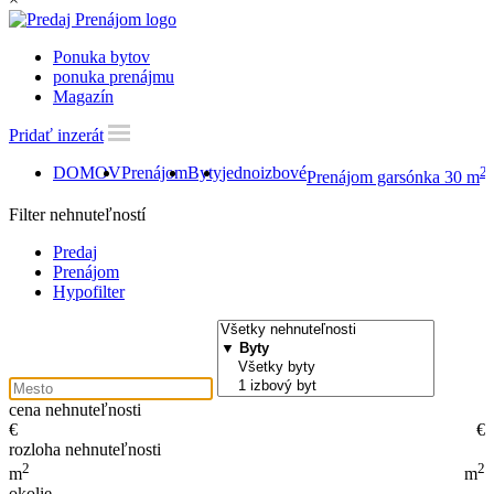
Ponuka bytov
ponuka prenájmu
Magazín
Pridať inzerát
DOMOV
Prenájom
Byty
jednoizbové
2
Prenájom garsónka 30 m
Filter nehnuteľností
Predaj
Prenájom
Hypofilter
cena nehnuteľnosti
€
€
rozloha nehnuteľnosti
2
2
m
m
okolie