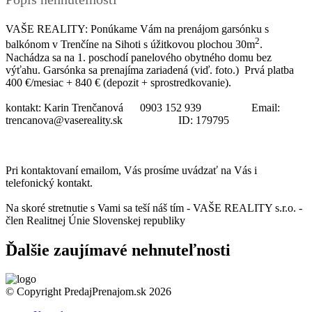
VAŠE REALITY: Ponúkame Vám na prenájom garsónku s
2
balkónom v Trenčíne na Sihoti s úžitkovou plochou 30m
.
Nachádza sa na 1. poschodí panelového obytného domu bez
výťahu. Garsónka sa prenajíma zariadená (viď. foto.) Prvá platba
400 €/mesiac + 840 € (depozit + sprostredkovanie).
kontakt: Karin Trenčanová 0903 152 939 Email:
trencanova@vasereality.sk ID: 179795
Pri kontaktovaní emailom, Vás prosíme uvádzať na Vás i
telefonický kontakt.
Na skoré stretnutie s Vami sa teší náš tím - VAŠE REALITY s.r.o. -
člen Realitnej Únie Slovenskej republiky
Ďalšie zaujímavé nehnuteľnosti
© Copyright PredajPrenajom.sk 2026