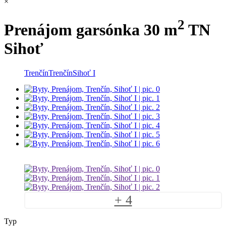
×
2
Prenájom garsónka 30 m
TN
Sihoť
Trenčín
Trenčín
Sihoť I
+ 4
Typ