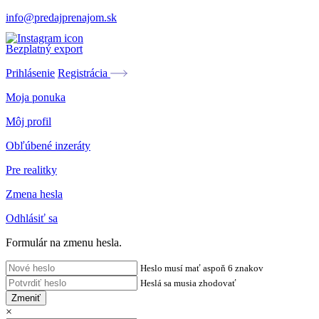
info@predajprenajom.sk
Bezplatný export
Prihlásenie
Registrácia
Moja ponuka
Môj profil
Obľúbené inzeráty
Pre realitky
Zmena hesla
Odhlásiť sa
Formulár na zmenu hesla.
Heslo musí mať aspoň 6 znakov
Heslá sa musia zhodovať
Zmeniť
×