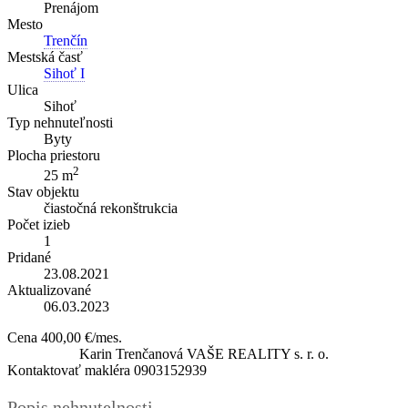
Prenájom
Mesto
Trenčín
Mestská časť
Sihoť I
Ulica
Sihoť
Typ nehnuteľnosti
Byty
Plocha priestoru
2
25 m
Stav objektu
čiastočná rekonštrukcia
Počet izieb
1
Pridané
23.08.2021
Aktualizované
06.03.2023
Cena
400,00 €/mes.
Karin Trenčanová
VAŠE REALITY s. r. o.
Kontaktovať makléra
0903152939
Popis nehnutelnosti