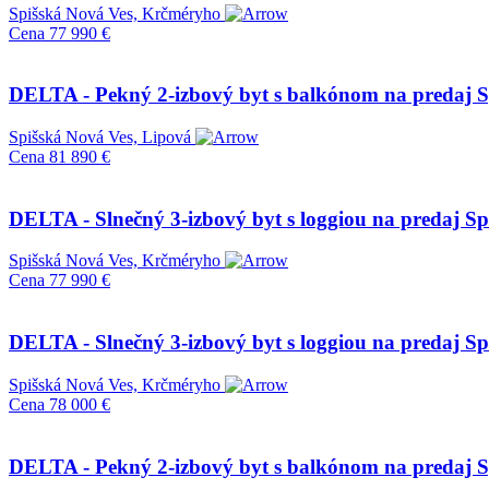
Spišská Nová Ves, Krčméryho
Cena
77 990 €
DELTA - Pekný 2-izbový byt s balkónom na predaj S
Spišská Nová Ves, Lipová
Cena
81 890 €
DELTA - Slnečný 3-izbový byt s loggiou na predaj Sp
Spišská Nová Ves, Krčméryho
Cena
77 990 €
DELTA - Slnečný 3-izbový byt s loggiou na predaj Sp
Spišská Nová Ves, Krčméryho
Cena
78 000 €
DELTA - Pekný 2-izbový byt s balkónom na predaj S