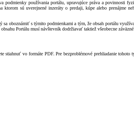
a podmienky používania portálu, upravujúce práva a povinnosti fyzic
 na ktorom sú uverejnené inzeráty o predaji, kúpe alebo prenájme ne
ný sa oboznámiť s týmito podmienkami a tým, že obsah portálu využíva,
 obsahu Portálu musí návštevník dodržiavať taktiež všeobecne záväzné 
te stiahnuť vo formáte PDF. Pre bezproblémové prehliadanie tohoto 