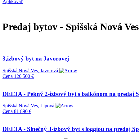
Aplikovať
Predaj bytov - Spišská Nová Ves
3,izbový byt na Javorovej
Spišská Nová Ves, Javorová
Cena
126 500 €
DELTA - Pekný 2-izbový byt s balkónom na predaj S
Spišská Nová Ves, Lipová
Cena
81 890 €
DELTA - Slnečný 3-izbový byt s loggiou na predaj Sp