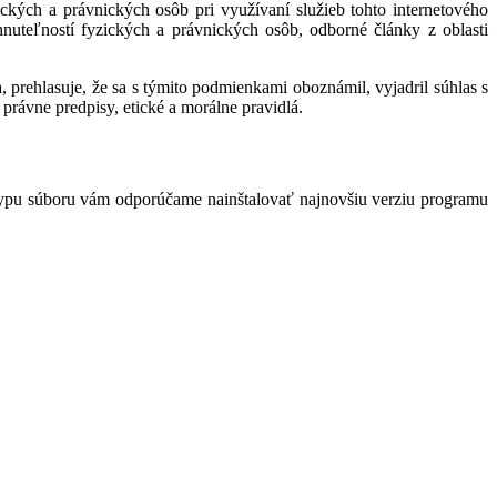
kých a právnických osôb pri využívaní služieb tohto internetového
hnuteľností fyzických a právnických osôb, odborné články z oblasti
 prehlasuje, že sa s týmito podmienkami oboznámil, vyjadril súhlas s
právne predpisy, etické a morálne pravidlá.
typu súboru vám odporúčame nainštalovať najnovšiu verziu programu