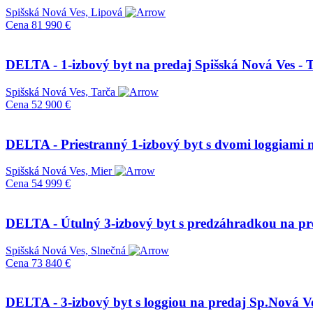
Spišská Nová Ves, Lipová
Cena
81 990 €
DELTA - 1-izbový byt na predaj Spišská Nová Ves - 
Spišská Nová Ves, Tarča
Cena
52 900 €
DELTA - Priestranný 1-izbový byt s dvomi loggiami 
Spišská Nová Ves, Mier
Cena
54 999 €
DELTA - Útulný 3-izbový byt s predzáhradkou na p
Spišská Nová Ves, Slnečná
Cena
73 840 €
DELTA - 3-izbový byt s loggiou na predaj Sp.Nová V