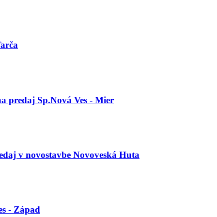
Tarča
na predaj Sp.Nová Ves - Mier
redaj v novostavbe Novoveská Huta
es - Západ