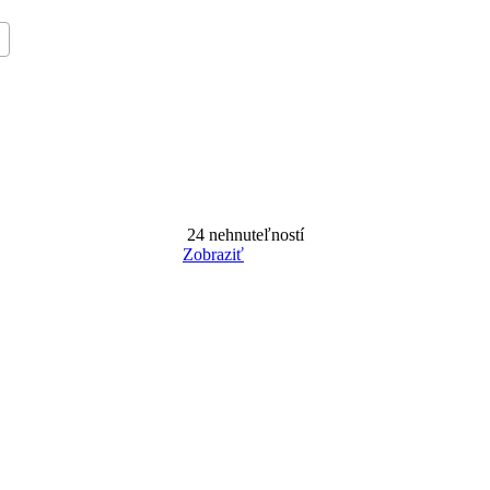
24
nehnuteľností
Zobraziť
Reset Filter