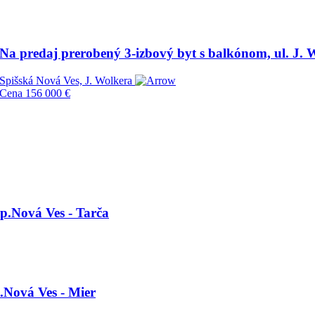
Na predaj prerobený 3-izbový byt s balkónom, ul. J.
Spišská Nová Ves, J. Wolkera
Cena
156 000 €
p.Nová Ves - Tarča
.Nová Ves - Mier