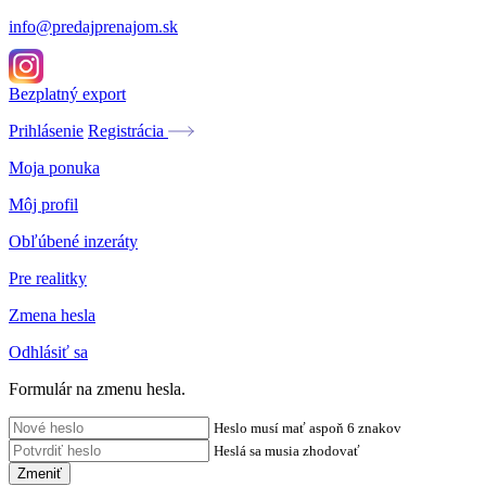
info@predajprenajom.sk
Bezplatný export
Prihlásenie
Registrácia
Moja ponuka
Môj profil
Obľúbené inzeráty
Pre realitky
Zmena hesla
Odhlásiť sa
Formulár na zmenu hesla.
Heslo musí mať aspoň 6 znakov
Heslá sa musia zhodovať
Zmeniť