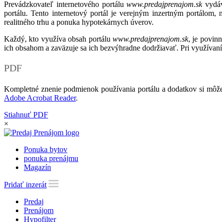
Prevádzkovateľ internetového portálu
www.predajprenajom.sk
vydáv
portálu. Tento internetový portál je verejným inzertným portálom,
realitného trhu a ponuka hypotekárnych úverov.
Každý, kto využíva obsah portálu
www.predajprenajom.sk
, je povin
ich obsahom a zaväzuje sa ich bezvýhradne dodržiavať. Pri využívaní
PDF
Kompletné znenie podmienok používania portálu a dodatkov si môže
Adobe Acrobat Reader
.
Stiahnuť PDF
×
Ponuka bytov
ponuka prenájmu
Magazín
Pridať inzerát
Predaj
Prenájom
Hypofilter