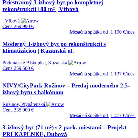
Priestranný 3-izbový byt po kompletnej
rekonštrukcii | 80 m² | Vŕbová
, Vŕbová
Cena
269 990 €
Mesačná splátka od
1 190 €/mes.
Moderný 3-izbový byt po rekonštrukcii s
klimatizáciou | Kazanská ul.
Podunajské Biskupice, Kazanská
Cena
259 500 €
Mesačná splátka od
1 137 €/mes.
NIVY/CityPark Ružinov – Predaj moderného 2,5-
izbový bytu s balkónom
Ružinov, Plynárenská
Cena
335 000 €
Mesačná splátka od
1 477 €/mes.
3-izbový byt (71 m²) s 2 park. miestami – Projekt
PRI KAPLNKE, Dubová