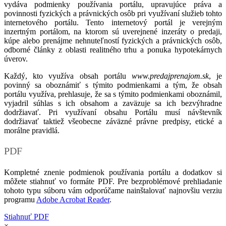
vydáva podmienky používania portálu, upravujúce práva a
povinnosti fyzických a právnických osôb pri využívaní služieb tohto
internetového portálu. Tento internetový portál je verejným
inzertným portálom, na ktorom sú uverejnené inzeráty o predaji,
kúpe alebo prenájme nehnuteľností fyzických a právnických osôb,
odborné články z oblasti realitného trhu a ponuka hypotekárnych
úverov.
Každý, kto využíva obsah portálu
www.predajprenajom.sk
, je
povinný sa oboznámiť s týmito podmienkami a tým, že obsah
portálu využíva, prehlasuje, že sa s týmito podmienkami oboznámil,
vyjadril súhlas s ich obsahom a zaväzuje sa ich bezvýhradne
dodržiavať. Pri využívaní obsahu Portálu musí návštevník
dodržiavať taktiež všeobecne záväzné právne predpisy, etické a
morálne pravidlá.
PDF
Kompletné znenie podmienok používania portálu a dodatkov si
môžete stiahnuť vo formáte PDF. Pre bezproblémové prehliadanie
tohoto typu súboru vám odporúčame nainštalovať najnovšiu verziu
programu
Adobe Acrobat Reader
.
Stiahnuť PDF
×