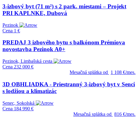
3-izbový byt (71 m²) s 2 park. miestami – Projekt
PRI KAPLNKE, Dubová
Pezinok
Cena
1 €
PREDAJ 3 izbového bytu s balkónom Prémiova
novostavba Pezinok A0+
Pezinok, Limbašská cesta
Cena
232 000 €
Mesačná splátka od
1 108 €/mes.
3D OBHLIADKA - Priestranný 3-izbový byt v Senci
s lodžiou a klimatizác
Senec, Sokolská
Cena
184 990 €
Mesačná splátka od
816 €/mes.