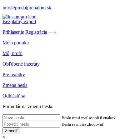
info@predajprenajom.sk
Bezplatný export
Prihlásenie
Registrácia
Moja ponuka
Môj profil
Obľúbené inzeráty
Pre realitky
Zmena hesla
Odhlásiť sa
Formulár na zmenu hesla.
Heslo musí mať aspoň 6 znakov
Heslá sa musia zhodovať
Zmeniť
×