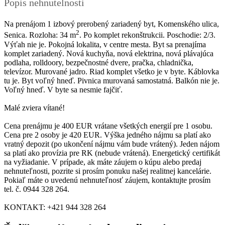
Popis nehnutelnosti
Na prenájom 1 izbový prerobený zariadený byt, Komenského ulica,
2
Senica. Rozloha: 34 m
. Po komplet rekonštrukcii. Poschodie: 2/3.
Výťah nie je. Pokojná lokalita, v centre mesta. Byt sa prenajíma
komplet zariadený. Nová kuchyňa, nová elektrina, nová plávajúca
podlaha, rolldoory, bezpečnostné dvere, pračka, chladnička,
televízor. Murované jadro. Riad komplet všetko je v byte. Káblovka
tu je. Byt voľný hneď. Pivnica murovaná samostatná. Balkón nie je.
Voľný hneď. V byte sa nesmie fajčiť.
Malé zviera vítané!
Cena prenájmu je 400 EUR vrátane všetkých energií pre 1 osobu.
Cena pre 2 osoby je 420 EUR. Výška jedného nájmu sa platí ako
vratný depozit (po ukončení nájmu vám bude vrátený). Jeden nájom
sa platí ako provízia pre RK (nebude vrátená). Energetický certifikát
na vyžiadanie. V prípade, ak máte záujem o kúpu alebo predaj
nehnuteľnosti, pozrite si prosím ponuku našej realitnej kancelárie.
Pokiaľ máte o uvedenú nehnuteľnosť záujem, kontaktujte prosím
tel. č. 0944 328 264.
KONTAKT: +421 944 328 264