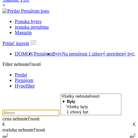
×
Ponuka bytov
ponuka prenájmu
Magazín
Pridať inzerát
DOMOV
Prenájom
Byty
Na prenájom 1 izbový prerobený byt,
Filter nehnuteľností
Predaj
Prenájom
Hypofilter
cena nehnuteľnosti
€
€
rozloha nehnuteľnosti
2
2
m
m