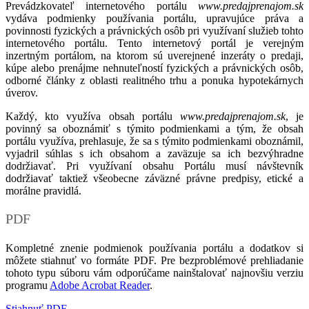
Prevádzkovateľ internetového portálu
www.predajprenajom.sk
vydáva podmienky používania portálu, upravujúce práva a
povinnosti fyzických a právnických osôb pri využívaní služieb tohto
internetového portálu. Tento internetový portál je verejným
inzertným portálom, na ktorom sú uverejnené inzeráty o predaji,
kúpe alebo prenájme nehnuteľností fyzických a právnických osôb,
odborné články z oblasti realitného trhu a ponuka hypotekárnych
úverov.
Každý, kto využíva obsah portálu
www.predajprenajom.sk
, je
povinný sa oboznámiť s týmito podmienkami a tým, že obsah
portálu využíva, prehlasuje, že sa s týmito podmienkami oboznámil,
vyjadril súhlas s ich obsahom a zaväzuje sa ich bezvýhradne
dodržiavať. Pri využívaní obsahu Portálu musí návštevník
dodržiavať taktiež všeobecne záväzné právne predpisy, etické a
morálne pravidlá.
PDF
Kompletné znenie podmienok používania portálu a dodatkov si
môžete stiahnuť vo formáte PDF. Pre bezproblémové prehliadanie
tohoto typu súboru vám odporúčame nainštalovať najnovšiu verziu
programu
Adobe Acrobat Reader
.
Stiahnuť PDF