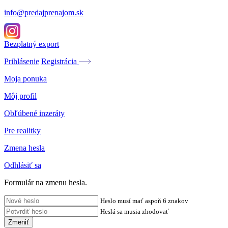
info@predajprenajom.sk
Bezplatný export
Prihlásenie
Registrácia
Moja ponuka
Môj profil
Obľúbené inzeráty
Pre realitky
Zmena hesla
Odhlásiť sa
Formulár na zmenu hesla.
Heslo musí mať aspoň 6 znakov
Heslá sa musia zhodovať
Zmeniť