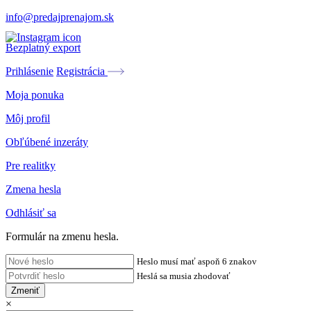
info@predajprenajom.sk
Bezplatný export
Prihlásenie
Registrácia
Moja ponuka
Môj profil
Obľúbené inzeráty
Pre realitky
Zmena hesla
Odhlásiť sa
Formulár na zmenu hesla.
Heslo musí mať aspoň 6 znakov
Heslá sa musia zhodovať
Zmeniť
×