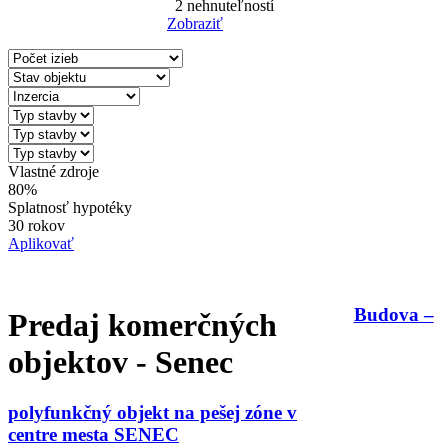
2
nehnuteľností
Zobraziť
Reset Filter
Vlastné zdroje
80%
Splatnosť hypotéky
30 rokov
Aplikovať
Budova –
Predaj komerčných
objektov - Senec
polyfunkčný objekt na pešej zóne v
centre mesta SENEC