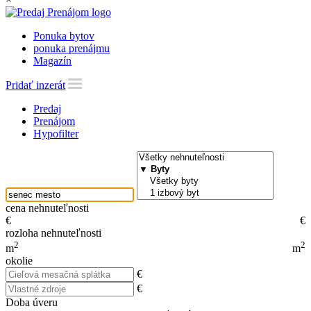
Ponuka bytov
ponuka prenájmu
Magazín
Pridať inzerát
Predaj
Prenájom
Hypofilter
cena nehnuteľnosti
€
€
rozloha nehnuteľnosti
2
2
m
m
okolie
€
€
Doba úveru