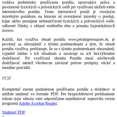
vydáva podmienky používania portálu, upravujúce práva a
povinnosti fyzických a právnických osôb pri využívaní služieb tohto
internetového portálu. Tento internetový portál je verejným
inzertným portálom, na ktorom sú uverejnené inzeráty o predaji,
kúpe alebo prenájme nehnuteľností fyzických a právnických osôb,
odborné články z oblasti realitného trhu a ponuka hypotekárnych
úverov.
Každý, kto využíva obsah portálu
www.predajprenajom.sk
, je
povinný sa oboznámiť s týmito podmienkami a tým, že obsah
portálu využíva, prehlasuje, že sa s týmito podmienkami oboznámil,
vyjadril súhlas s ich obsahom a zaväzuje sa ich bezvýhradne
dodržiavať. Pri využívaní obsahu Portálu musí návštevník
dodržiavať taktiež všeobecne záväzné právne predpisy, etické a
morálne pravidlá.
PDF
Kompletné znenie podmienok používania portálu a dodatkov si
môžete stiahnuť vo formáte PDF. Pre bezproblémové prehliadanie
tohoto typu súboru vám odporúčame nainštalovať najnovšiu verziu
programu
Adobe Acrobat Reader
.
Stiahnuť PDF
×