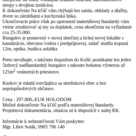
stropy s dvojitou izoláciou.
K dokončeniu Na kľúč vám chýbajú len sanita, obklady a dlažby,
dvere so zárubňami a kuchynská linka.
Ukončovacie práce však po upresnení materiálovej štandardy vám
vieme zrealizovať aj my za doplatok, cena ukončenia na vyžiadanie
cca 25-35.000.
Bungalov je postavený v novej slnečnej a tichej novej lokalite s
kanalizáciu, obecnou vodou ( predpríprava), zatiaľ studňa kopaná
12m, optika, budúca asfaltka
Preto neváhajte, s takýmto dojazdom do Košíc ponúkame len jeden
5izbový nadštandardný bungalov s takouto bohatou výmerou až
2
125m
vnútorných priestorov.
Ruskov je mladá rozvíjajúca sa stredisková obec a bez
neprispôsobivých občanov.
Cena : 297.800,-EUR HOLODOM
Možné dokončenie Na kľúč podľa materiálovej štandardy.
Projektová dokumentácia, situácia sú k dispozícii v našej RK.
Informácie k nehnuteľnosti Vám poskytne:
Mgr. Libor Soták, 0905 796 146