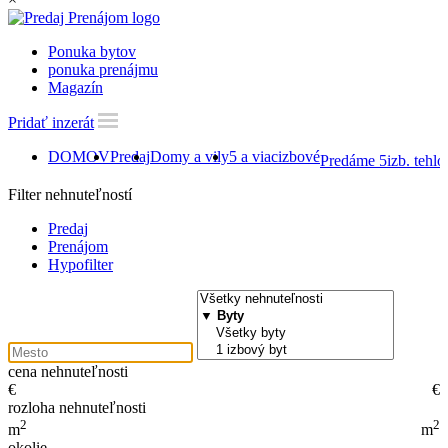
Ponuka bytov
ponuka prenájmu
Magazín
Pridať inzerát
DOMOV
Predaj
Domy a vily
5 a viacizbové
Predáme 5izb. tehl
Filter nehnuteľností
Predaj
Prenájom
Hypofilter
cena nehnuteľnosti
€
€
rozloha nehnuteľnosti
2
2
m
m
okolie