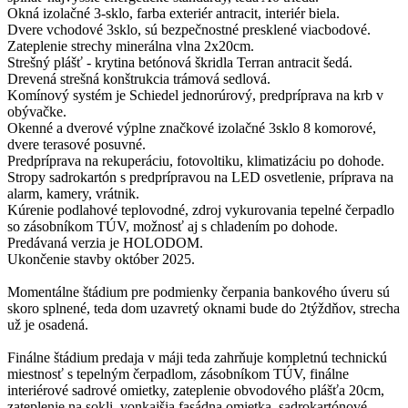
Okná izolačné 3-sklo, farba exteriér antracit, interiér biela.
Dvere vchodové 3sklo, sú bezpečnostné presklené viacbodové.
Zateplenie strechy minerálna vlna 2x20cm.
Strešný plášť - krytina betónová škridla Terran antracit šedá.
Drevená strešná konštrukcia trámová sedlová.
Komínový systém je Schiedel jednorúrový, predpríprava na krb v
obývačke.
Okenné a dverové výplne značkové izolačné 3sklo 8 komorové,
dvere terasové posuvné.
Predpríprava na rekuperáciu, fotovoltiku, klimatizáciu po dohode.
Stropy sadrokartón s predprípravou na LED osvetlenie, príprava na
alarm, kamery, vrátnik.
Kúrenie podlahové teplovodné, zdroj vykurovania tepelné čerpadlo
so zásobníkom TÚV, možnosť aj s chladením po dohode.
Predávaná verzia je HOLODOM.
Ukončenie stavby október 2025.
Momentálne štádium pre podmienky čerpania bankového úveru sú
skoro splnené, teda dom uzavretý oknami bude do 2týždňov, strecha
už je osadená.
Finálne štádium predaja v máji teda zahrňuje kompletnú technickú
miestnosť s tepelným čerpadlom, zásobníkom TÚV, finálne
interiérové sadrové omietky, zateplenie obvodového plášťa 20cm,
zateplenie na sokli, vonkajšia fasádna omietka, sadrokartónové