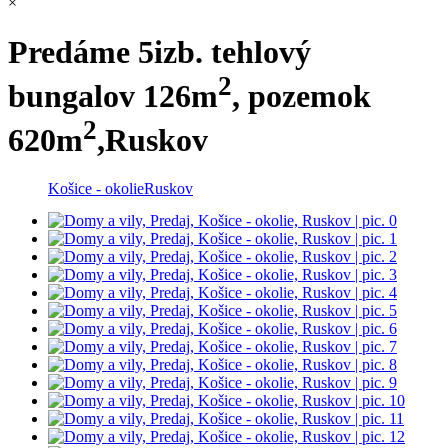
×
Predáme 5izb. tehlový
2
bungalov 126m
, pozemok
2
620m
,Ruskov
Košice - okolie
Ruskov