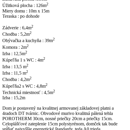
2
Úžitková plocha : 126m
Miery domu : 10m x 15m
Teraska : po dohode
2
Zádverie : 6,4m
2
Chodba : 5,2m
2
Obývačka a kuchyňa : 39m
2
Komora : 2m
2
Izba : 12,5m
2
Kúpeľňa 1 s WC : 4m
2
Izba : 13,5 m
2
Izba : 11,5 m
2
Chodba : 4,2m
2
Kúpeľňa2 s WC : 4,8m
2
Technická miestnosť : 4,5m
Izba : 15,2m
Dom je postavený na kvalitnej armovanej základovej platni a
4radoch DT tvárnic. Obvodové murivo kvalitná pálená tehla
POROTHERM 30cm, nosné priečky 20cm a priečky 15cm.
Celoplášťové zateplenie 15cm polystyrénom, domček tak bude
spĺňať najvyššie energetické štandardy, teda A0 trieda.