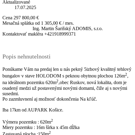
Aktualizované
17.07.2025
Cena
297 800,00 €
Mesačná splátka od
1 305,00 € / mes.
Ing. Martin Šarišský
ADOMIS, s.r.o.
Kontaktovať makléra
+421918999371
Popis nehnutelnosti
Ponúkame Vám na predaj len u nás pekný 5izbový kvalitný tehlový
2
bungalov v stave HOLODOM s peknou obytnou plochou 126m
,
2
na ideálnom pozemku 620m
,obec Ruskov, nová lokalita, dom je
osadený medzi už postavenými novými domami, čiže aj s novými
susedmi.
Po zazmluvnení aj možnosť dokončenia Na kľúč.
Iba 17km od AUPARK Košice.
2
Výmera pozemku : 620m
Miery pozemku : 16m šírka x 45m dĺžka
2
Zastavaná plocha :150m