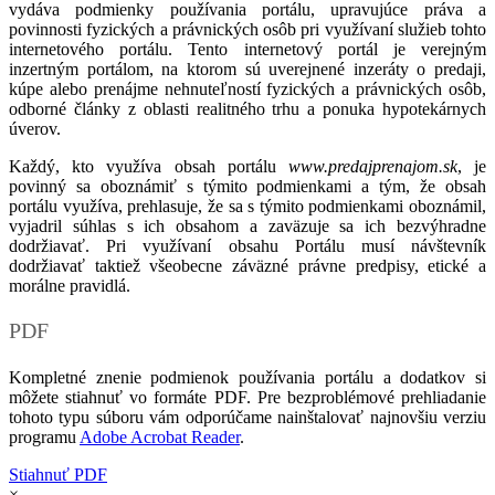
vydáva podmienky používania portálu, upravujúce práva a
povinnosti fyzických a právnických osôb pri využívaní služieb tohto
internetového portálu. Tento internetový portál je verejným
inzertným portálom, na ktorom sú uverejnené inzeráty o predaji,
kúpe alebo prenájme nehnuteľností fyzických a právnických osôb,
odborné články z oblasti realitného trhu a ponuka hypotekárnych
úverov.
Každý, kto využíva obsah portálu
www.predajprenajom.sk
, je
povinný sa oboznámiť s týmito podmienkami a tým, že obsah
portálu využíva, prehlasuje, že sa s týmito podmienkami oboznámil,
vyjadril súhlas s ich obsahom a zaväzuje sa ich bezvýhradne
dodržiavať. Pri využívaní obsahu Portálu musí návštevník
dodržiavať taktiež všeobecne záväzné právne predpisy, etické a
morálne pravidlá.
PDF
Kompletné znenie podmienok používania portálu a dodatkov si
môžete stiahnuť vo formáte PDF. Pre bezproblémové prehliadanie
tohoto typu súboru vám odporúčame nainštalovať najnovšiu verziu
programu
Adobe Acrobat Reader
.
Stiahnuť PDF
×