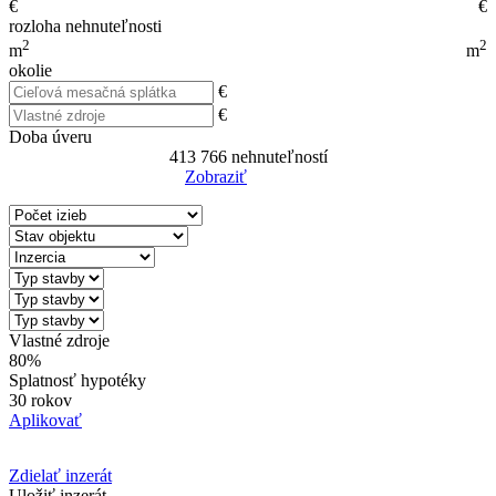
€
€
rozloha nehnuteľnosti
2
2
m
m
okolie
€
€
Doba úveru
413 766
nehnuteľností
Zobraziť
Reset Filter
Vlastné zdroje
80%
Splatnosť hypotéky
30 rokov
Aplikovať
Zdielať inzerát
Uložiť inzerát