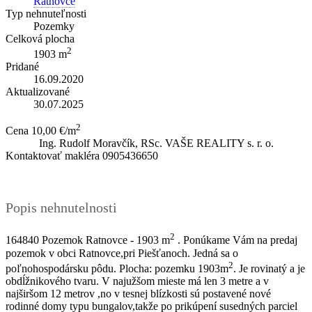
Ratnovce
Typ nehnuteľnosti
Pozemky
Celková plocha
2
1903 m
Pridané
16.09.2020
Aktualizované
30.07.2025
2
Cena
10,00 €/m
Ing. Rudolf Moravčík, RSc.
VAŠE REALITY s. r. o.
Kontaktovať makléra
0905436650
Popis nehnutelnosti
2
164840 Pozemok Ratnovce - 1903 m
. Ponúkame Vám na predaj
pozemok v obci Ratnovce,pri Piešťanoch. Jedná sa o
2
poľnohospodársku pôdu. Plocha: pozemku 1903m
. Je rovinatý a je
obdĺžnikového tvaru. V najužšom mieste má len 3 metre a v
najširšom 12 metrov ,no v tesnej blízkosti sú postavené nové
rodinné domy typu bungalov,takže po prikúpení susedných parciel