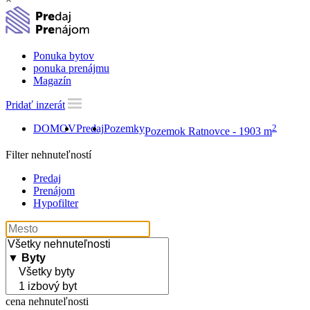
Ponuka bytov
ponuka prenájmu
Magazín
Pridať inzerát
DOMOV
Predaj
Pozemky
2
Pozemok Ratnovce - 1903 m
Filter nehnuteľností
Predaj
Prenájom
Hypofilter
cena nehnuteľnosti