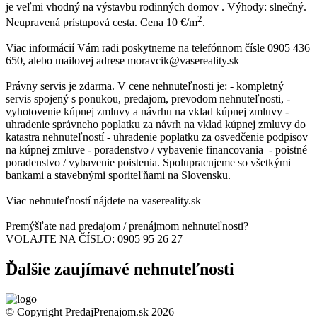
je veľmi vhodný na výstavbu rodinných domov . Výhody: slnečný.
2
Neupravená prístupová cesta. Cena 10 €/m
.
Viac informácií Vám radi poskytneme na telefónnom čísle 0905 436
650, alebo mailovej adrese moravcik@vasereality.sk
Právny servis je zdarma. V cene nehnuteľnosti je: - kompletný
servis spojený s ponukou, predajom, prevodom nehnuteľnosti, -
vyhotovenie kúpnej zmluvy a návrhu na vklad kúpnej zmluvy -
uhradenie správneho poplatku za návrh na vklad kúpnej zmluvy do
katastra nehnuteľností - uhradenie poplatku za osvedčenie podpisov
na kúpnej zmluve - poradenstvo / vybavenie financovania - poistné
poradenstvo / vybavenie poistenia. Spolupracujeme so všetkými
bankami a stavebnými sporiteľňami na Slovensku.
Viac nehnuteľností nájdete na vasereality.sk
Premýšľate nad predajom / prenájmom nehnuteľnosti?
VOLAJTE NA ČÍSLO: 0905 95 26 27
Ďalšie zaujímavé nehnuteľnosti
© Copyright PredajPrenajom.sk 2026