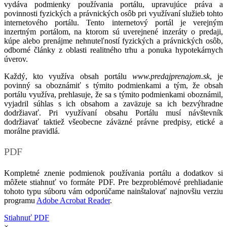
vydáva podmienky používania portálu, upravujúce práva a
povinnosti fyzických a právnických osôb pri využívaní služieb tohto
internetového portálu. Tento internetový portál je verejným
inzertným portálom, na ktorom sú uverejnené inzeráty o predaji,
kúpe alebo prenájme nehnuteľností fyzických a právnických osôb,
odborné články z oblasti realitného trhu a ponuka hypotekárnych
úverov.
Každý, kto využíva obsah portálu
www.predajprenajom.sk
, je
povinný sa oboznámiť s týmito podmienkami a tým, že obsah
portálu využíva, prehlasuje, že sa s týmito podmienkami oboznámil,
vyjadril súhlas s ich obsahom a zaväzuje sa ich bezvýhradne
dodržiavať. Pri využívaní obsahu Portálu musí návštevník
dodržiavať taktiež všeobecne záväzné právne predpisy, etické a
morálne pravidlá.
PDF
Kompletné znenie podmienok používania portálu a dodatkov si
môžete stiahnuť vo formáte PDF. Pre bezproblémové prehliadanie
tohoto typu súboru vám odporúčame nainštalovať najnovšiu verziu
programu
Adobe Acrobat Reader
.
Stiahnuť PDF
×