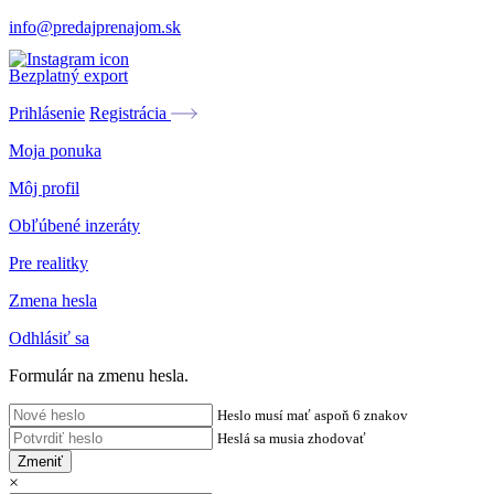
info@predajprenajom.sk
Bezplatný export
Prihlásenie
Registrácia
Moja ponuka
Môj profil
Obľúbené inzeráty
Pre realitky
Zmena hesla
Odhlásiť sa
Formulár na zmenu hesla.
Heslo musí mať aspoň 6 znakov
Heslá sa musia zhodovať
Zmeniť
×