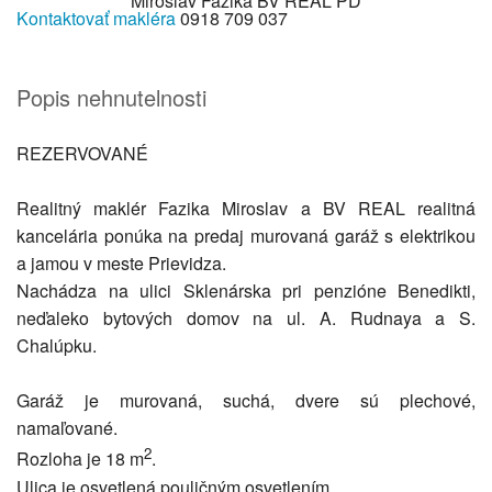
Miroslav Fazika
BV REAL PD
Kontaktovať makléra
0918 709 037
Popis nehnutelnosti
REZERVOVANÉ
Realitný maklér Fazika Miroslav a BV REAL realitná
kancelária ponúka na predaj murovaná garáž s elektrikou
a jamou v meste Prievidza.
Nachádza na ulici Sklenárska pri penzióne Benedikti,
neďaleko bytových domov na ul. A. Rudnaya a S.
Chalúpku.
Garáž je murovaná, suchá, dvere sú plechové,
namaľované.
2
Rozloha je 18 m
.
Ulica je osvetlená pouličným osvetlením.