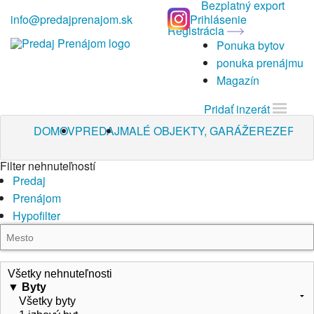
Bezplatný export
info@predajprenajom.sk
Prihlásenie
Registrácia
Ponuka bytov
ponuka prenájmu
Magazín
Pridať inzerát
DOMOV
PREDAJ
MALÉ OBJEKTY, GARÁŽE
REZERVOV
Filter nehnuteľností
Predaj
Prenájom
Hypofilter