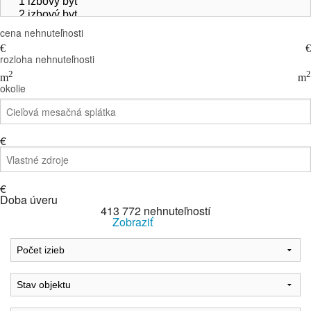
cena nehnuteľnosti
€
€
rozloha nehnuteľnosti
2
2
m
m
okolie
€
€
Doba úveru
413 772
nehnuteľností
Zobraziť
Reset Filter