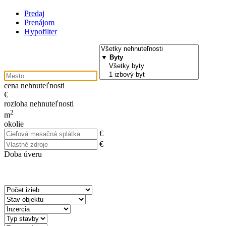
Predaj
Prenájom
Hypofilter
cena nehnuteľnosti
€
rozloha nehnuteľnosti
2
m
okolie
€
€
Doba úveru