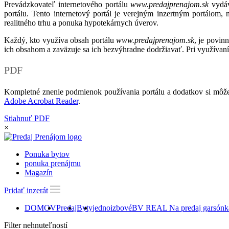
Prevádzkovateľ internetového portálu
www.predajprenajom.sk
vydáv
portálu. Tento internetový portál je verejným inzertným portálom,
realitného trhu a ponuka hypotekárnych úverov.
Každý, kto využíva obsah portálu
www.predajprenajom.sk
, je povin
ich obsahom a zaväzuje sa ich bezvýhradne dodržiavať. Pri využívaní
PDF
Kompletné znenie podmienok používania portálu a dodatkov si môže
Adobe Acrobat Reader
.
Stiahnuť PDF
×
Ponuka bytov
ponuka prenájmu
Magazín
Pridať inzerát
DOMOV
Predaj
Byty
jednoizbové
BV REAL Na predaj garsónk
Filter nehnuteľností