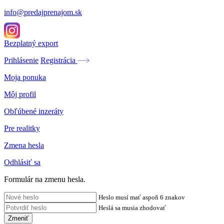
info@predajprenajom.sk
Bezplatný export
Prihlásenie
Registrácia
Moja ponuka
Môj profil
Obľúbené inzeráty
Pre realitky
Zmena hesla
Odhlásiť sa
Formulár na zmenu hesla.
Heslo musí mať aspoň 6 znakov
Heslá sa musia zhodovať
Zmeniť