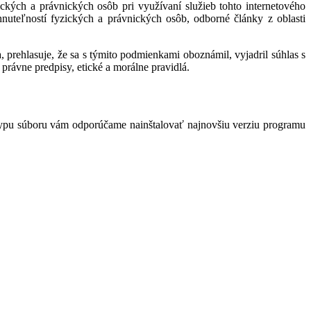
kých a právnických osôb pri využívaní služieb tohto internetového
hnuteľností fyzických a právnických osôb, odborné články z oblasti
 prehlasuje, že sa s týmito podmienkami oboznámil, vyjadril súhlas s
právne predpisy, etické a morálne pravidlá.
typu súboru vám odporúčame nainštalovať najnovšiu verziu programu