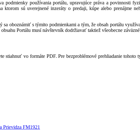
a podmienky používania portálu, upravujúce práva a povinnosti fyzic
 na ktorom sú uverejnené inzeráty o predaji, kúpe alebo prenájme ne
ný sa oboznámiť s týmito podmienkami a tým, že obsah portálu využíva,
 obsahu Portálu musí návštevník dodržiavať taktiež všeobecne záväzné 
te stiahnuť vo formáte PDF. Pre bezproblémové prehliadanie tohoto 
a Prievidza FM1921