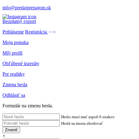
info@predajprenajom.sk
Bezplatný export
Prihlásenie
Registrácia
Moja ponuka
Môj profil
Obľúbené inzeráty
Pre realitky
Zmena hesla
Odhlásiť sa
Formulár na zmenu hesla.
Heslo musí mať aspoň 6 znakov
Heslá sa musia zhodovať
Zmeniť
×