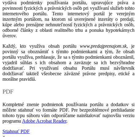
vydáva podmienky používania portálu, upravujúce práva a
povinnosti fyzických a právnických osôb pri využívaní služieb tohto
internetového portálu. Tento internetový portál je verejným
inzertným portálom, na ktorom sú uverejnené inzeráty o predaji,
kúpe alebo prenájme nehnuteľností fyzických a právnických osôb,
odborné články z oblasti realitného trhu a ponuka hypotekárnych
úverov.
Každý, kto využíva obsah portálu
www.predajprenajom.sk
, je
povinný sa oboznámiť s týmito podmienkami a tým, že obsah
portálu využíva, prehlasuje, že sa s týmito podmienkami oboznámil,
vyjadril súhlas s ich obsahom a zaväzuje sa ich bezvýhradne
dodržiavať. Pri využívaní obsahu Portálu musí návštevník
dodržiavať taktiež všeobecne záväzné právne predpisy, etické a
morálne pravidlá.
PDF
Kompletné znenie podmienok používania portálu a dodatkov si
môžete stiahnuť vo formáte PDF. Pre bezproblémové prehliadanie
tohoto typu súboru vám odporúčame nainštalovať najnovšiu verziu
programu
Adobe Acrobat Reader
.
Stiahnuť PDF
×