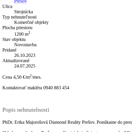
Prešov
Ulica
Strojnícka
Typ nehnuteľnosti
Komerčné objekty
Plocha priestoru
2
1200 m
Stav objektu
Novostavba
Pridané
26.10.2023
Aktualizované
24.07.2025
2
Cena
4,50 €/m
/mes.
Kontaktovať makléra
0940 883 454
Popis nehnutelnosti
PhDr. Erika Majorošová Diamond Reality Prešov. Ponúkame do prenáj