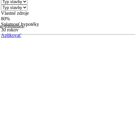
Vlastné zdroje
80%
Splatnosť hypotéky
ho formulára.
30 rokov
Aplikovať