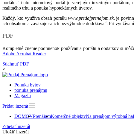
portálu. Tento internetový portál je verejným inzertným portálom,
realitného trhu a ponuka hypotekárnych úverov.
Každý, kto využíva obsah portálu
www.predajprenajom.sk
, je povin
ich obsahom a zaväzuje sa ich bezvýhradne dodržiavať. Pri využívaní
PDF
Kompletné znenie podmienok používania portálu a dodatkov si môže
Adobe Acrobat Reader
.
Stiahnuť PDF
×
Ponuka bytov
ponuka prenájmu
Magazín
Pridať inzerát
DOMOV
Prenájom
Komerčné objekty
Na prenájom výrobná hala
Zdielať inzerát
Uložiť inzerát