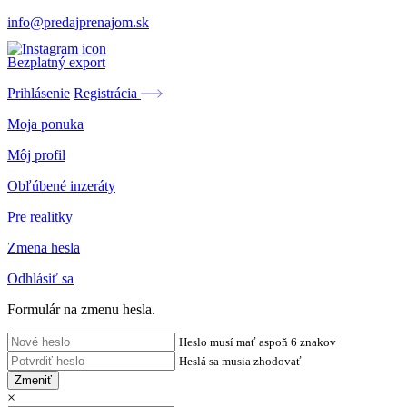
info@predajprenajom.sk
Bezplatný export
Prihlásenie
Registrácia
Moja ponuka
Môj profil
Obľúbené inzeráty
Pre realitky
Zmena hesla
Odhlásiť sa
Formulár na zmenu hesla.
Heslo musí mať aspoň 6 znakov
Heslá sa musia zhodovať
Zmeniť
×