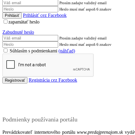
Prosím zadajte validný email
Heslo musí mať aspoň 6 znakov
Prihlásiť cez Facebook
zapamätať heslo
Zabudnuté heslo
Prosím zadajte validný email
Heslo musí mať aspoň 6 znakov
Súhlasím s podmienkami
(náhľad)
Registrácia cez Facebook
Podmienky
Podmienky používania portálu
Prevádzkovateľ internetového portálu
www.predajprenajom.sk
vydáv