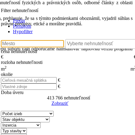
hnuteľností fyzických a právnických osôb, odborné články z oblasti
Filter nehnuteľností
 prehlasuje, že sa s týmito podmienkami oboznámil, vyjadril súhlas s
Predaj
právne predpisy, etické a morálne pravidlá.
Prenájom
Hypofilter
typu súboru vám odporúčame nainštalovať najnovšiu verziu programu
cena nehnuteľnosti
€
rozloha nehnuteľnosti
2
m
m
okolie
€
€
Doba úveru
413 766
nehnuteľností
Zobraziť
Reset Filter