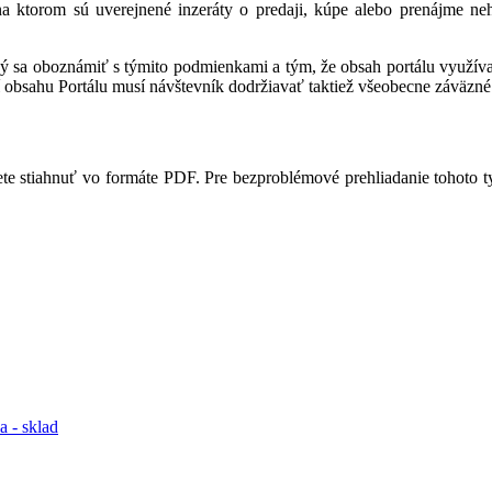
 na ktorom sú uverejnené inzeráty o predaji, kúpe alebo prenájme ne
ný sa oboznámiť s týmito podmienkami a tým, že obsah portálu využíva,
 obsahu Portálu musí návštevník dodržiavať taktiež všeobecne záväzné 
te stiahnuť vo formáte PDF. Pre bezproblémové prehliadanie tohoto 
 - sklad