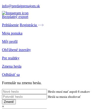
info@predajprenajom.sk
Bezplatný export
Prihlásenie
Registrácia
Moja ponuka
Môj profil
Obľúbené inzeráty
Pre realitky
Zmena hesla
Odhlásiť sa
Formulár na zmenu hesla.
Heslo musí mať aspoň 6 znakov
Heslá sa musia zhodovať
Zmeniť
×