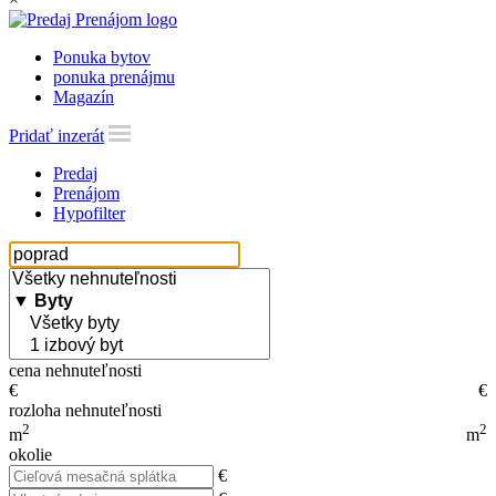
Ponuka bytov
ponuka prenájmu
Magazín
Pridať inzerát
Predaj
Prenájom
Hypofilter
cena nehnuteľnosti
€
€
rozloha nehnuteľnosti
2
2
m
m
okolie
€