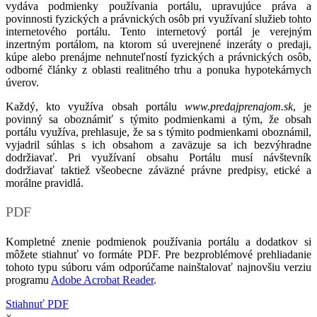
vydáva podmienky používania portálu, upravujúce práva a
povinnosti fyzických a právnických osôb pri využívaní služieb tohto
internetového portálu. Tento internetový portál je verejným
inzertným portálom, na ktorom sú uverejnené inzeráty o predaji,
kúpe alebo prenájme nehnuteľností fyzických a právnických osôb,
odborné články z oblasti realitného trhu a ponuka hypotekárnych
úverov.
Každý, kto využíva obsah portálu
www.predajprenajom.sk
, je
povinný sa oboznámiť s týmito podmienkami a tým, že obsah
portálu využíva, prehlasuje, že sa s týmito podmienkami oboznámil,
vyjadril súhlas s ich obsahom a zaväzuje sa ich bezvýhradne
dodržiavať. Pri využívaní obsahu Portálu musí návštevník
dodržiavať taktiež všeobecne záväzné právne predpisy, etické a
morálne pravidlá.
PDF
Kompletné znenie podmienok používania portálu a dodatkov si
môžete stiahnuť vo formáte PDF. Pre bezproblémové prehliadanie
tohoto typu súboru vám odporúčame nainštalovať najnovšiu verziu
programu
Adobe Acrobat Reader
.
Stiahnuť PDF
×