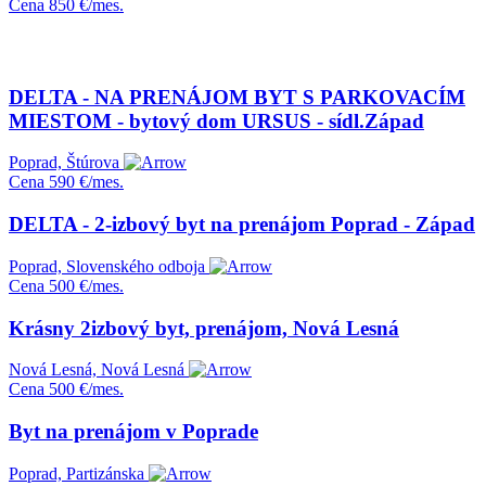
Cena
850 €/mes.
DELTA - NA PRENÁJOM BYT S PARKOVACÍM
MIESTOM - bytový dom URSUS - sídl.Západ
Poprad, Štúrova
Cena
590 €/mes.
DELTA - 2-izbový byt na prenájom Poprad - Západ
Poprad, Slovenského odboja
Cena
500 €/mes.
Krásny 2izbový byt, prenájom, Nová Lesná
Nová Lesná, Nová Lesná
Cena
500 €/mes.
Byt na prenájom v Poprade
Poprad, Partizánska