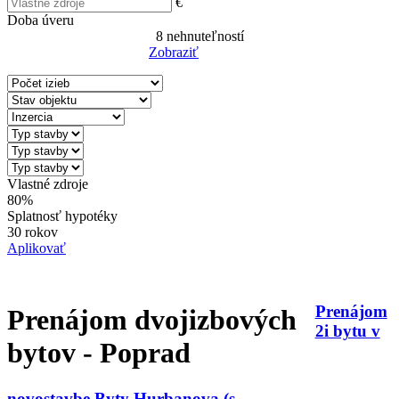
€
Doba úveru
8
nehnuteľností
Zobraziť
Reset Filter
Vlastné zdroje
80%
Splatnosť hypotéky
30 rokov
Aplikovať
Prenájom
Prenájom dvojizbových
2i bytu v
bytov - Poprad
novostavbe Byty Hurbanova (s