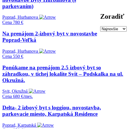
parkovaním)
Zoradiť
Poprad, Hurbanova
Cena
780 €
Na prenájom 2-izbový byt v novostavbe
Poprad-Veľká
Poprad, Hurbanova
Cena
550 €
Ponúkame na prenájom 2.5 izbový byt so
záhradkou, v tichej lokalite Svit – Podskalka na ul.
Okružná.
Svit, Okružná
Cena
680 €/mes.
Delta- 2 izbový byt s loggiou, novostavba,
parkovacie miesto, Karpatská Residence
Poprad, Karpatská