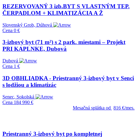
REZERVOVANÝ 3 izb.BYT S VLASTNÝM TEP.
ČERPADLOM + KLIMATIZÁCIA A Ž
Slovenský Grob, Dúhová
Cena
0 €
3-izbový byt (71 m²) s 2 park. miestami – Projekt
PRI KAPLNKE, Dubová
Dubová
Cena
1 €
3D OBHLIADKA - Priestranný 3-izbový byt v Senci
s lodžiou a klimatizác
Senec, Sokolská
Cena
184 990 €
Mesačná splátka od
816 €/mes.
Priestranný 3-izbový byt po kompletnej