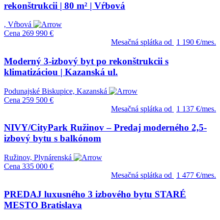
rekonštrukcii | 80 m² | Vŕbová
, Vŕbová
Cena
269 990 €
Mesačná splátka od
1 190 €/mes.
Moderný 3-izbový byt po rekonštrukcii s
klimatizáciou | Kazanská ul.
Podunajské Biskupice, Kazanská
Cena
259 500 €
Mesačná splátka od
1 137 €/mes.
NIVY/CityPark Ružinov – Predaj moderného 2,5-
izbový bytu s balkónom
Ružinov, Plynárenská
Cena
335 000 €
Mesačná splátka od
1 477 €/mes.
PREDAJ luxusného 3 izbového bytu STARÉ
MESTO Bratislava