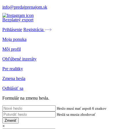
info@predajprenajom.sk
Bezplatný export
Prihlásenie
Registrácia
Moja ponuka
Môj profil
Obľúbené inzeráty
Pre realitky
Zmena hesla
Odhlásiť sa
Formulár na zmenu hesla.
Heslo musí mať aspoň 6 znakov
Heslá sa musia zhodovať
Zmeniť
×