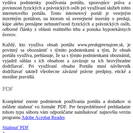
vydáva podmienky používania portálu, upravujúce práva a
povinnosti fyzických a právnických osôb pri využívaní služieb tohto
internetového portálu. Tento internetový portál je verejným
inzertným portálom, na ktorom sú uverejnené inzeráty o predaji,
kúpe alebo prenájme nehnuteľností fyzických a právnických osôb,
odborné články z oblasti realitného trhu a ponuka hypotekárnych
úverov.
Každý, kto využíva obsah portálu
www.predajprenajom.sk
, je
povinný sa oboznámiť s týmito podmienkami a tým, že obsah
portálu využíva, prehlasuje, že sa s týmito podmienkami oboznámil,
vyjadril súhlas s ich obsahom a zaväzuje sa ich bezvýhradne
dodržiavať. Pri využívaní obsahu Portálu musí návštevník
dodržiavať taktiež všeobecne záväzné právne predpisy, etické a
morálne pravidlá.
PDF
Kompletné znenie podmienok používania portálu a dodatkov si
môžete stiahnuť vo formáte PDF. Pre bezproblémové prehliadanie
tohoto typu súboru vám odporúčame nainštalovať najnovšiu verziu
programu
Adobe Acrobat Reader
.
Stiahnuť PDF
×