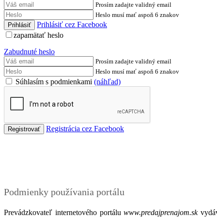
Prosím zadajte validný email
Heslo musí mať aspoň 6 znakov
Prihlásiť cez Facebook
zapamätať heslo
Zabudnuté heslo
Prosím zadajte validný email
Heslo musí mať aspoň 6 znakov
Súhlasím s podmienkami
(náhľad)
Registrácia cez Facebook
Podmienky
Podmienky používania portálu
Prevádzkovateľ internetového portálu
www.predajprenajom.sk
vydáv