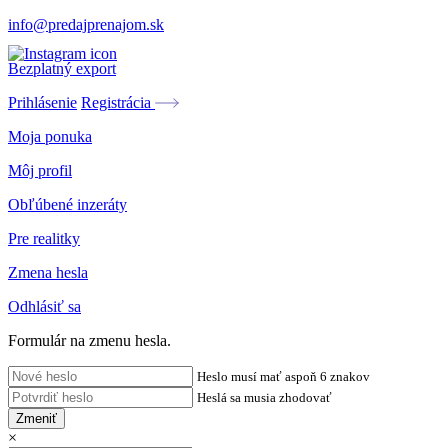
info@predajprenajom.sk
Bezplatný export
Prihlásenie
Registrácia
Moja ponuka
Môj profil
Obľúbené inzeráty
Pre realitky
Zmena hesla
Odhlásiť sa
Formulár na zmenu hesla.
Heslo musí mať aspoň 6 znakov
Heslá sa musia zhodovať
Zmeniť
×