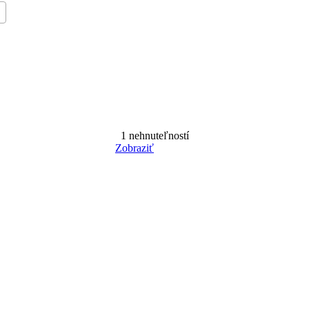
1
nehnuteľností
Zobraziť
Reset Filter