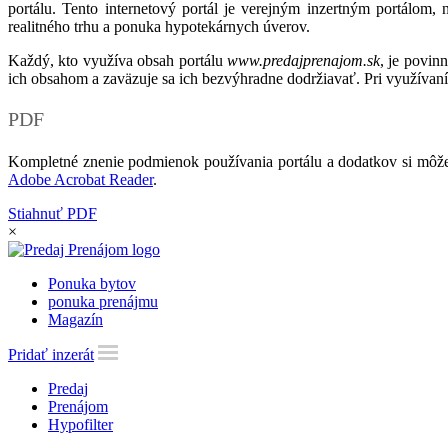
portálu. Tento internetový portál je verejným inzertným portálom,
realitného trhu a ponuka hypotekárnych úverov.
Každý, kto využíva obsah portálu
www.predajprenajom.sk
, je povin
ich obsahom a zaväzuje sa ich bezvýhradne dodržiavať. Pri využívaní
PDF
Kompletné znenie podmienok používania portálu a dodatkov si môže
Adobe Acrobat Reader
.
Stiahnuť PDF
×
Ponuka bytov
ponuka prenájmu
Magazín
Pridať inzerát
Predaj
Prenájom
Hypofilter