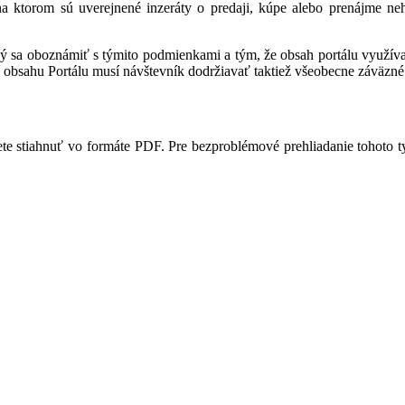
 na ktorom sú uverejnené inzeráty o predaji, kúpe alebo prenájme ne
ný sa oboznámiť s týmito podmienkami a tým, že obsah portálu využíva,
 obsahu Portálu musí návštevník dodržiavať taktiež všeobecne záväzné 
te stiahnuť vo formáte PDF. Pre bezproblémové prehliadanie tohoto 