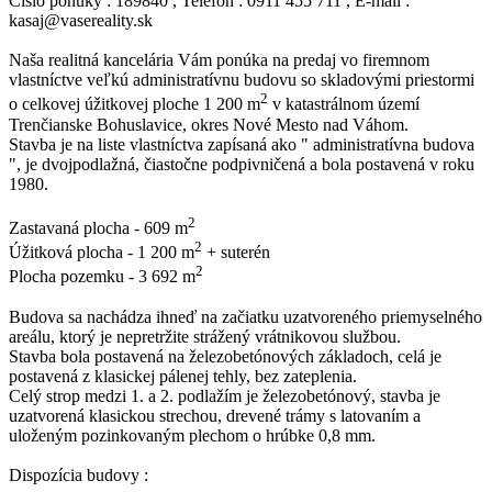
Číslo ponuky : 189840 , Telefón : 0911 455 711 , E-mail :
kasaj@vasereality.sk
Naša realitná kancelária Vám ponúka na predaj vo firemnom
vlastníctve veľkú administratívnu budovu so skladovými priestormi
2
o celkovej úžitkovej ploche 1 200 m
v katastrálnom území
Trenčianske Bohuslavice, okres Nové Mesto nad Váhom.
Stavba je na liste vlastníctva zapísaná ako " administratívna budova
", je dvojpodlažná, čiastočne podpivničená a bola postavená v roku
1980.
2
Zastavaná plocha - 609 m
2
Úžitková plocha - 1 200 m
+ suterén
2
Plocha pozemku - 3 692 m
Budova sa nachádza ihneď na začiatku uzatvoreného priemyselného
areálu, ktorý je nepretržite strážený vrátnikovou službou.
Stavba bola postavená na železobetónových základoch, celá je
postavená z klasickej pálenej tehly, bez zateplenia.
Celý strop medzi 1. a 2. podlažím je železobetónový, stavba je
uzatvorená klasickou strechou, drevené trámy s latovaním a
uloženým pozinkovaným plechom o hrúbke 0,8 mm.
Dispozícia budovy :