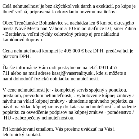
Celá nehnuteľnosť je bez akýchkoľvek tiarch a exekúcií, po kúpe je
ihneď voľná, pripravená k odovzdaniu novému majiteľovi.
Obec Trenčianske Bohuslavice sa nachádza len 6 km od okresného
mesta Nové Mesto nad Váhom a 10 km od diaľnice D1, smer Žilina
- Bratislava, veľmi rýchly celoročný prístup aj pre nákladnú
kamiónovú dopravu.
Cena nehnuteľnosti komplet je 495 000 € bez DPH, predávajúci je
platcom DPH.
Ďalšie informácie Vám radi poskytneme na tel.č. 0911 455
711 alebo na mail adrese kasaj@vasereality.sk., kde si môžete s
nami dohodnúť fyzickú obhliadku nehnuteľnosti.
V cene nehnuteľnosti je: - kompletný servis spojený s ponukou,
predajom, prevodom nehnuteľnosti, - vyhotovenie kúpnej zmluvy a
návrhu na vklad kúpnej zmluvy - uhradenie správneho poplatku za
návrh na vklad kúpnej zmluvy do katastra nehnuteľností - uhradenie
poplatku za osvedčenie podpisov na kúpnej zmluve - poradenstvo /
HU - zabezpečený nehnuteľnosťou.
Pri kontaktovaní emailom, Vás prosíme uvádzať na Vás i
telefonický kontakt.