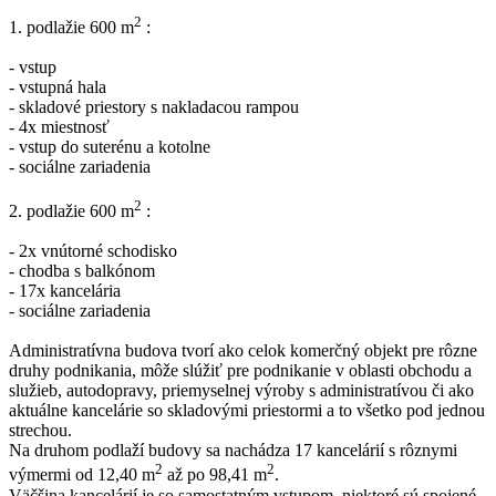
2
1. podlažie 600 m
:
- vstup
- vstupná hala
- skladové priestory s nakladacou rampou
- 4x miestnosť
- vstup do suterénu a kotolne
- sociálne zariadenia
2
2. podlažie 600 m
:
- 2x vnútorné schodisko
- chodba s balkónom
- 17x kancelária
- sociálne zariadenia
Administratívna budova tvorí ako celok komerčný objekt pre rôzne
druhy podnikania, môže slúžiť pre podnikanie v oblasti obchodu a
služieb, autodopravy, priemyselnej výroby s administratívou či ako
aktuálne kancelárie so skladovými priestormi a to všetko pod jednou
strechou.
Na druhom podlaží budovy sa nachádza 17 kancelárií s rôznymi
2
2
výmermi od 12,40 m
až po 98,41 m
.
Väčšina kancelárií je so samostatným vstupom, niektoré sú spojené -