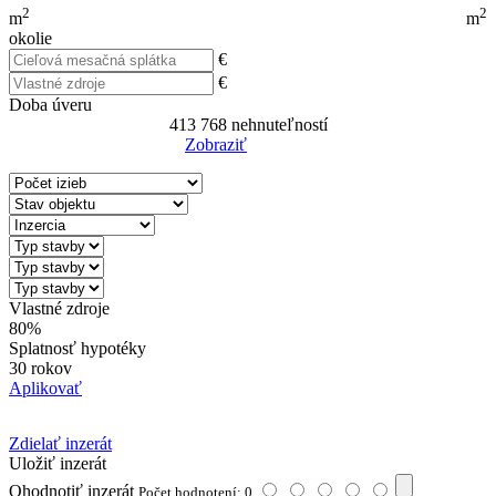
2
2
m
m
okolie
€
€
Doba úveru
413 768
nehnuteľností
Zobraziť
Reset Filter
Vlastné zdroje
80%
Splatnosť hypotéky
30 rokov
Aplikovať
Zdielať inzerát
Uložiť inzerát
Ohodnotiť inzerát
Počet hodnotení: 0