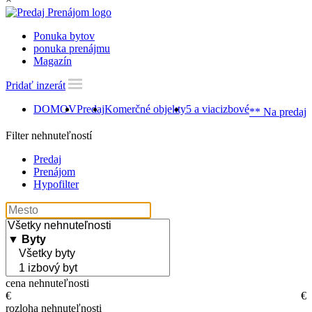
Ponuka bytov
ponuka prenájmu
Magazín
Pridať inzerát
DOMOV
Predaj
Komerčné objekty
5 a viacizbové
** Na predaj 
Filter nehnuteľností
Predaj
Prenájom
Hypofilter
cena nehnuteľnosti
€
€
rozloha nehnuteľnosti