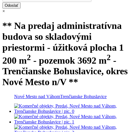
×
** Na predaj administratívna
budova so skladovými
priestormi - úžitková plocha 1
2
2
200 m
- pozemok 3692 m
-
Trenčianske Bohuslavice, okres
Nové Mesto n/V **
Nové Mesto nad Váhom
Trenčianske Bohuslavice