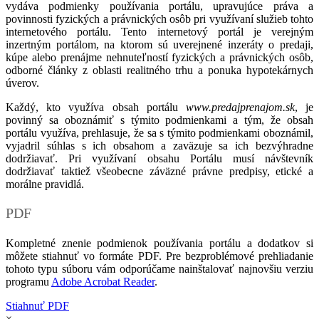
vydáva podmienky používania portálu, upravujúce práva a
povinnosti fyzických a právnických osôb pri využívaní služieb tohto
internetového portálu. Tento internetový portál je verejným
inzertným portálom, na ktorom sú uverejnené inzeráty o predaji,
kúpe alebo prenájme nehnuteľností fyzických a právnických osôb,
odborné články z oblasti realitného trhu a ponuka hypotekárnych
úverov.
Každý, kto využíva obsah portálu
www.predajprenajom.sk
, je
povinný sa oboznámiť s týmito podmienkami a tým, že obsah
portálu využíva, prehlasuje, že sa s týmito podmienkami oboznámil,
vyjadril súhlas s ich obsahom a zaväzuje sa ich bezvýhradne
dodržiavať. Pri využívaní obsahu Portálu musí návštevník
dodržiavať taktiež všeobecne záväzné právne predpisy, etické a
morálne pravidlá.
PDF
Kompletné znenie podmienok používania portálu a dodatkov si
môžete stiahnuť vo formáte PDF. Pre bezproblémové prehliadanie
tohoto typu súboru vám odporúčame nainštalovať najnovšiu verziu
programu
Adobe Acrobat Reader
.
Stiahnuť PDF
×