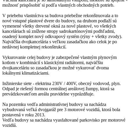
možnosť prispôsobiť si podľa vlastných obchodných potrieb.
V priebehu vlastníctva sa budova priebežne rekonštruovala a to
nové vstupné plastové dvere do budovy, na druhom podlaží sú
vymenené všetky drevené okná za nové plastové, vo všetkých
kanceláriach sú znížene stropy sadrokartónovými podhľadmi,
osadený komplet nový odkvapový systém (rýny + všetky zvody).
Najväčšia dvojkancelária s veľkou zasadačkou ako celok je po
nedávnej kompletnej rekonštrukcií.
Vykurovanie celej budovy je zabezpečené vlastným plynovým
kotlom v kombinácií s klasickými radiátormi, najväčšiu
dvojkanceláriu so zasadačkou je možné vykurovať dvoma
lokálnymi klimatizáciami.
Inžinierske siete - elektrina 230V / 400V, obecný vodovod, plyn.
Odpad je riešený formou centrálnej areálovej žumpy, ktorá sa
prevádzkovateľom areálu pravidelne vyprázdňuje.
Na pozemku vedľa administratívnej budovy sa nachádza
vybudovaná veľká dvojgaráž pre 3 motorové vozidlá, ktorá bola
postavená v roku 2013.
Vedľa budovy sa nachádza vyasfaltované parkovisko pre motorové
vozidlá.