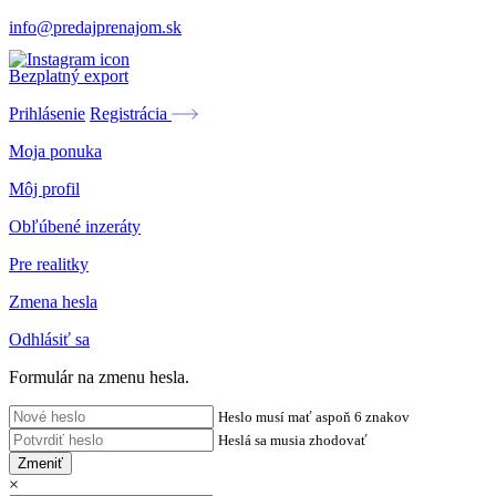
info@predajprenajom.sk
Bezplatný export
Prihlásenie
Registrácia
Moja ponuka
Môj profil
Obľúbené inzeráty
Pre realitky
Zmena hesla
Odhlásiť sa
Formulár na zmenu hesla.
Heslo musí mať aspoň 6 znakov
Heslá sa musia zhodovať
Zmeniť
×