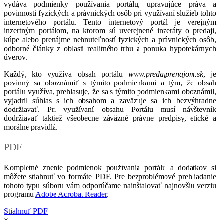
vydáva podmienky používania portálu, upravujúce práva a
povinnosti fyzických a právnických osôb pri využívaní služieb tohto
internetového portálu. Tento internetový portál je verejným
inzertným portálom, na ktorom sú uverejnené inzeráty o predaji,
kúpe alebo prenájme nehnuteľností fyzických a právnických osôb,
odborné články z oblasti realitného trhu a ponuka hypotekárnych
úverov.
Každý, kto využíva obsah portálu
www.predajprenajom.sk
, je
povinný sa oboznámiť s týmito podmienkami a tým, že obsah
portálu využíva, prehlasuje, že sa s týmito podmienkami oboznámil,
vyjadril súhlas s ich obsahom a zaväzuje sa ich bezvýhradne
dodržiavať. Pri využívaní obsahu Portálu musí návštevník
dodržiavať taktiež všeobecne záväzné právne predpisy, etické a
morálne pravidlá.
PDF
Kompletné znenie podmienok používania portálu a dodatkov si
môžete stiahnuť vo formáte PDF. Pre bezproblémové prehliadanie
tohoto typu súboru vám odporúčame nainštalovať najnovšiu verziu
programu
Adobe Acrobat Reader
.
Stiahnuť PDF
×