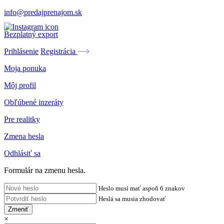
info@predajprenajom.sk
Bezplatný export
Prihlásenie
Registrácia
Moja ponuka
Môj profil
Obľúbené inzeráty
Pre realitky
Zmena hesla
Odhlásiť sa
Formulár na zmenu hesla.
Heslo musí mať aspoň 6 znakov
Heslá sa musia zhodovať
Zmeniť
×