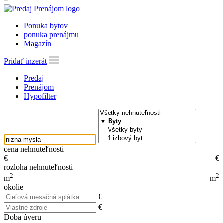
Ponuka bytov
ponuka prenájmu
Magazín
Pridať inzerát
Predaj
Prenájom
Hypofilter
cena nehnuteľnosti
€
€
rozloha nehnuteľnosti
2
2
m
m
okolie
€
€
Doba úveru