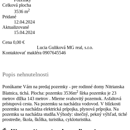
Celková plocha
2
3536 m
Pridané
12.04.2024
Aktualizované
15.04.2024
Cena
0,00 €
Lucia Guliková
MG real, s.r.o.
Kontaktovať makléra
0907645546
Popis nehnutelnosti
Ponúkame Vám na predaj pozemky - pre rodinné domy Nitrianska
2
Blatnica, tichá. Plocha: pozemku 3536m
šírka pozemku je 23
metrov dlžka 143 metrov . Mierne svahovitý pozemok. Asfaltová
prístupová cesta. Na pozemku sa nachádza vodovod. V blízkosti
pozemku sa nachádza elektrická prípojka, plynová prípojka. Na
pozemku sa nachádza studňa.Výhody: slnečný, pekný výhľad, tiché
prostredie, škola, škôlka, turistika, cykloturistika.