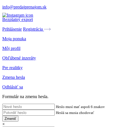
info@predajprenajom.sk
Bezplatný export
Prihlásenie
Registrácia
Moja ponuka
Môj profil
Obľúbené inzeráty
Pre realitky
Zmena hesla
Odhlásiť sa
Formulár na zmenu hesla.
Heslo musí mať aspoň 6 znakov
Heslá sa musia zhodovať
Zmeniť
×