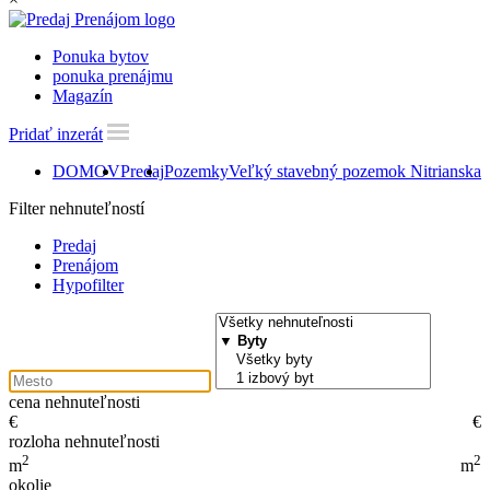
Ponuka bytov
ponuka prenájmu
Magazín
Pridať inzerát
DOMOV
Predaj
Pozemky
Veľký stavebný pozemok Nitrianska 
Filter nehnuteľností
Predaj
Prenájom
Hypofilter
cena nehnuteľnosti
€
€
rozloha nehnuteľnosti
2
2
m
m
okolie