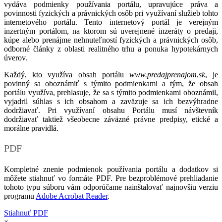
vydáva podmienky používania portálu, upravujúce práva a
povinnosti fyzických a právnických osôb pri využívaní služieb tohto
internetového portálu. Tento internetový portál je verejným
inzertným portálom, na ktorom sú uverejnené inzeráty o predaji,
kúpe alebo prenájme nehnuteľností fyzických a právnických osôb,
odborné články z oblasti realitného trhu a ponuka hypotekárnych
úverov.
Každý, kto využíva obsah portálu
www.predajprenajom.sk
, je
povinný sa oboznámiť s týmito podmienkami a tým, že obsah
portálu využíva, prehlasuje, že sa s týmito podmienkami oboznámil,
vyjadril súhlas s ich obsahom a zaväzuje sa ich bezvýhradne
dodržiavať. Pri využívaní obsahu Portálu musí návštevník
dodržiavať taktiež všeobecne záväzné právne predpisy, etické a
morálne pravidlá.
PDF
Kompletné znenie podmienok používania portálu a dodatkov si
môžete stiahnuť vo formáte PDF. Pre bezproblémové prehliadanie
tohoto typu súboru vám odporúčame nainštalovať najnovšiu verziu
programu
Adobe Acrobat Reader
.
Stiahnuť PDF
×