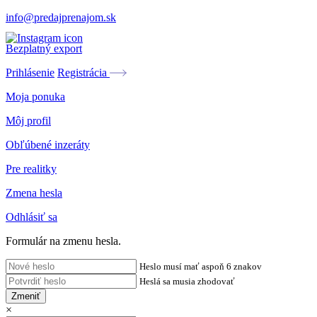
info@predajprenajom.sk
Bezplatný export
Prihlásenie
Registrácia
Moja ponuka
Môj profil
Obľúbené inzeráty
Pre realitky
Zmena hesla
Odhlásiť sa
Formulár na zmenu hesla.
Heslo musí mať aspoň 6 znakov
Heslá sa musia zhodovať
Zmeniť
×