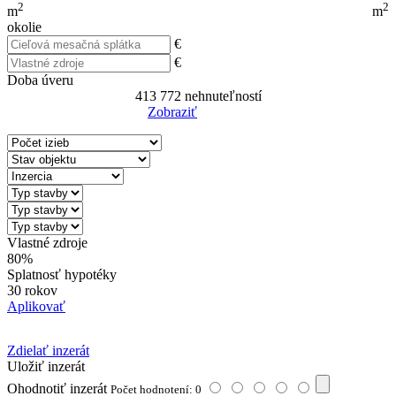
2
2
m
m
okolie
€
€
Doba úveru
413 772
nehnuteľností
Zobraziť
Reset Filter
Vlastné zdroje
80%
Splatnosť hypotéky
30 rokov
Aplikovať
Zdielať inzerát
Uložiť inzerát
Ohodnotiť inzerát
Počet hodnotení: 0