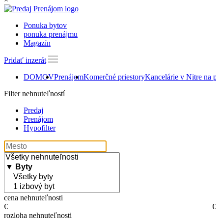
Ponuka bytov
ponuka prenájmu
Magazín
Pridať inzerát
DOMOV
Prenájom
Komerčné priestory
Kancelárie v Nitre na p
Filter nehnuteľností
Predaj
Prenájom
Hypofilter
cena nehnuteľnosti
€
€
rozloha nehnuteľnosti