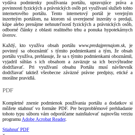
vydáva podmienky používania portálu, upravujúce práva a
povinnosti fyzických a právnických osôb pri využívaní služieb tohto
internetového portálu. Tento internetový portál je verejným
inzertným portálom, na ktorom sú uverejnené inzeráty o predaji,
kúpe alebo prenájme nehnuteľností fyzických a právnických osôb,
odborné články z oblasti realitného trhu a ponuka hypotekárnych
úverov.
Každý, kto využíva obsah portálu
www.predajprenajom.sk
, je
povinný sa oboznámiť s týmito podmienkami a tým, že obsah
portálu využíva, prehlasuje, že sa s týmito podmienkami oboznámil,
vyjadril súhlas s ich obsahom a zaväzuje sa ich bezvýhradne
dodržiavať. Pri využívaní obsahu Portálu musí návštevník
dodržiavať taktiež všeobecne záväzné právne predpisy, etické a
morálne pravidlá.
PDF
Kompletné znenie podmienok používania portálu a dodatkov si
môžete stiahnuť vo formáte PDF. Pre bezproblémové prehliadanie
tohoto typu súboru vám odporúčame nainštalovať najnovšiu verziu
programu
Adobe Acrobat Reader
.
Stiahnuť PDF
×