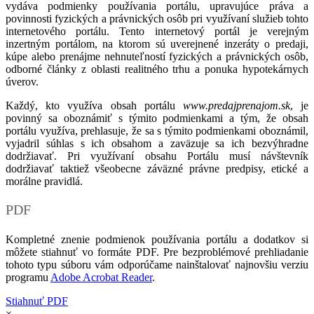
vydáva podmienky používania portálu, upravujúce práva a
povinnosti fyzických a právnických osôb pri využívaní služieb tohto
internetového portálu. Tento internetový portál je verejným
inzertným portálom, na ktorom sú uverejnené inzeráty o predaji,
kúpe alebo prenájme nehnuteľností fyzických a právnických osôb,
odborné články z oblasti realitného trhu a ponuka hypotekárnych
úverov.
Každý, kto využíva obsah portálu
www.predajprenajom.sk
, je
povinný sa oboznámiť s týmito podmienkami a tým, že obsah
portálu využíva, prehlasuje, že sa s týmito podmienkami oboznámil,
vyjadril súhlas s ich obsahom a zaväzuje sa ich bezvýhradne
dodržiavať. Pri využívaní obsahu Portálu musí návštevník
dodržiavať taktiež všeobecne záväzné právne predpisy, etické a
morálne pravidlá.
PDF
Kompletné znenie podmienok používania portálu a dodatkov si
môžete stiahnuť vo formáte PDF. Pre bezproblémové prehliadanie
tohoto typu súboru vám odporúčame nainštalovať najnovšiu verziu
programu
Adobe Acrobat Reader
.
Stiahnuť PDF
×