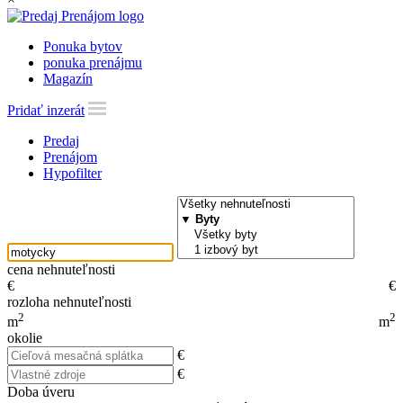
Ponuka bytov
ponuka prenájmu
Magazín
Pridať inzerát
Predaj
Prenájom
Hypofilter
cena nehnuteľnosti
€
€
rozloha nehnuteľnosti
2
2
m
m
okolie
€
€
Doba úveru