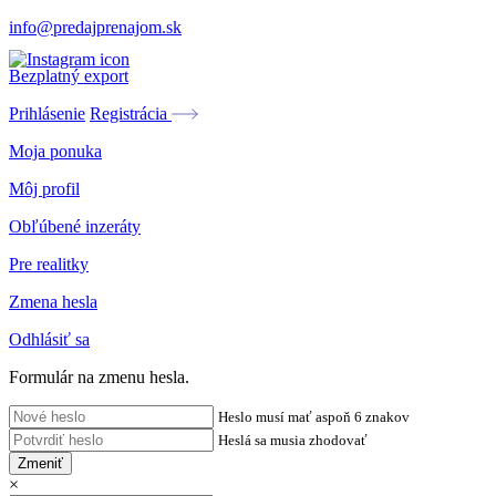
info@predajprenajom.sk
Bezplatný export
Prihlásenie
Registrácia
Moja ponuka
Môj profil
Obľúbené inzeráty
Pre realitky
Zmena hesla
Odhlásiť sa
Formulár na zmenu hesla.
Heslo musí mať aspoň 6 znakov
Heslá sa musia zhodovať
Zmeniť
×