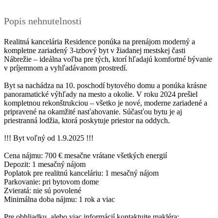
Popis nehnutelnosti
Realitná kancelária Residence ponúka na prenájom moderný a
kompletne zariadený 3-izbový byt v žiadanej mestskej časti
Nábrežie – ideálna voľba pre tých, ktorí hľadajú komfortné bývanie
v príjemnom a vyhľadávanom prostredí.
Byt sa nachádza na 10. poschodí bytového domu a ponúka krásne
panoramatické výhľady na mesto a okolie. V roku 2024 prešiel
kompletnou rekonštrukciou – všetko je nové, moderne zariadené a
pripravené na okamžité nasťahovanie. Súčasťou bytu je aj
priestranná lodžia, ktorá poskytuje priestor na oddych.
!!! Byt voľný od 1.9.2025 !!!
Cena nájmu: 700 € mesačne vrátane všetkých energií
Depozit: 1 mesačný nájom
Poplatok pre realitnú kanceláriu: 1 mesačný nájom
Parkovanie: pri bytovom dome
Zvieratá: nie sú povolené
Minimálna doba nájmu: 1 rok a viac
Pre obhliadku, alebo viac informácií kontaktujte makléra: