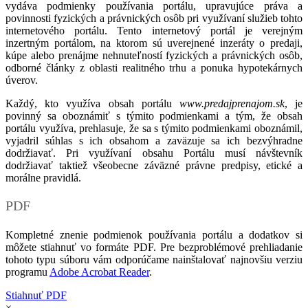
vydáva podmienky používania portálu, upravujúce práva a
povinnosti fyzických a právnických osôb pri využívaní služieb tohto
internetového portálu. Tento internetový portál je verejným
inzertným portálom, na ktorom sú uverejnené inzeráty o predaji,
kúpe alebo prenájme nehnuteľností fyzických a právnických osôb,
odborné články z oblasti realitného trhu a ponuka hypotekárnych
úverov.
Každý, kto využíva obsah portálu
www.predajprenajom.sk
, je
povinný sa oboznámiť s týmito podmienkami a tým, že obsah
portálu využíva, prehlasuje, že sa s týmito podmienkami oboznámil,
vyjadril súhlas s ich obsahom a zaväzuje sa ich bezvýhradne
dodržiavať. Pri využívaní obsahu Portálu musí návštevník
dodržiavať taktiež všeobecne záväzné právne predpisy, etické a
morálne pravidlá.
PDF
Kompletné znenie podmienok používania portálu a dodatkov si
môžete stiahnuť vo formáte PDF. Pre bezproblémové prehliadanie
tohoto typu súboru vám odporúčame nainštalovať najnovšiu verziu
programu
Adobe Acrobat Reader
.
Stiahnuť PDF
×