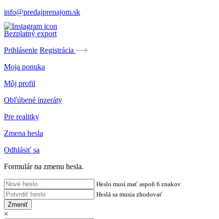
info@predajprenajom.sk
Bezplatný export
Prihlásenie
Registrácia
Moja ponuka
Môj profil
Obľúbené inzeráty
Pre realitky
Zmena hesla
Odhlásiť sa
Formulár na zmenu hesla.
Heslo musí mať aspoň 6 znakov
Heslá sa musia zhodovať
Zmeniť
×