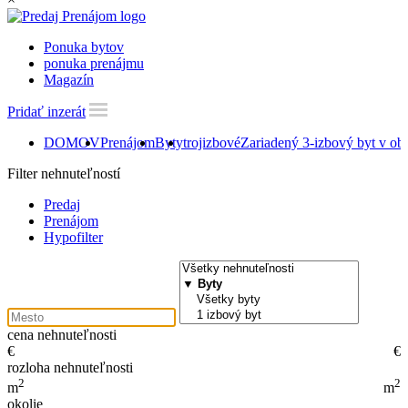
Ponuka bytov
ponuka prenájmu
Magazín
Pridať inzerát
DOMOV
Prenájom
Byty
trojizbové
Zariadený 3-izbový byt v obľ
Filter nehnuteľností
Predaj
Prenájom
Hypofilter
cena nehnuteľnosti
€
€
rozloha nehnuteľnosti
2
2
m
m
okolie