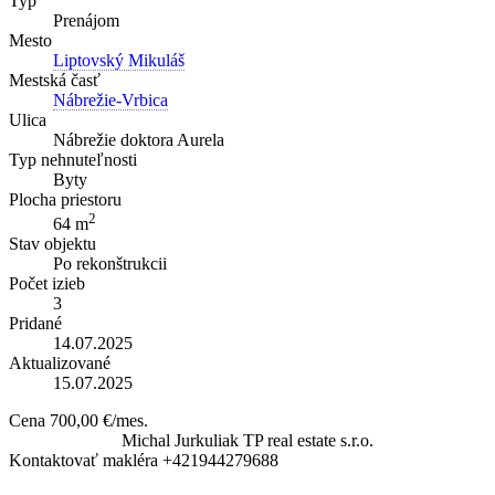
Typ
Prenájom
Mesto
Liptovský Mikuláš
Mestská časť
Nábrežie-Vrbica
Ulica
Nábrežie doktora Aurela
Typ nehnuteľnosti
Byty
Plocha priestoru
2
64 m
Stav objektu
Po rekonštrukcii
Počet izieb
3
Pridané
14.07.2025
Aktualizované
15.07.2025
Cena
700,00 €/mes.
Michal Jurkuliak
TP real estate s.r.o.
Kontaktovať makléra
+421944279688