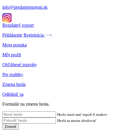
info@predajprenajom.sk
Bezplatný export
Prihlásenie
Registrácia
Moja ponuka
Môj profil
Obľúbené inzeráty
Pre realitky
Zmena hesla
Odhlásiť sa
Formulár na zmenu hesla.
Heslo musí mať aspoň 6 znakov
Heslá sa musia zhodovať
Zmeniť