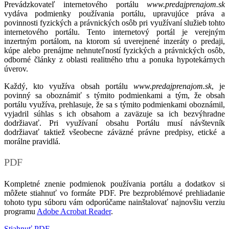
Prevádzkovateľ internetového portálu
www.predajprenajom.sk
vydáva podmienky používania portálu, upravujúce práva a
povinnosti fyzických a právnických osôb pri využívaní služieb tohto
internetového portálu. Tento internetový portál je verejným
inzertným portálom, na ktorom sú uverejnené inzeráty o predaji,
kúpe alebo prenájme nehnuteľností fyzických a právnických osôb,
odborné články z oblasti realitného trhu a ponuka hypotekárnych
úverov.
Každý, kto využíva obsah portálu
www.predajprenajom.sk
, je
povinný sa oboznámiť s týmito podmienkami a tým, že obsah
portálu využíva, prehlasuje, že sa s týmito podmienkami oboznámil,
vyjadril súhlas s ich obsahom a zaväzuje sa ich bezvýhradne
dodržiavať. Pri využívaní obsahu Portálu musí návštevník
dodržiavať taktiež všeobecne záväzné právne predpisy, etické a
morálne pravidlá.
PDF
Kompletné znenie podmienok používania portálu a dodatkov si
môžete stiahnuť vo formáte PDF. Pre bezproblémové prehliadanie
tohoto typu súboru vám odporúčame nainštalovať najnovšiu verziu
programu
Adobe Acrobat Reader
.
Stiahnuť PDF