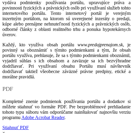
vydáva podmienky používania portálu, upravujúce práva a
povinnosti fyzických a právnických osôb pri využívaní služieb tohto
internetového portálu. Tento internetový portál je verejným
inzertným portálom, na ktorom sú uverejnené inzeráty o predaji,
kúpe alebo prenájme nehnuteľností fyzických a právnických osôb,
odborné články z oblasti realitného trhu a ponuka hypotekárnych
úverov.
Každý, kto využíva obsah portálu
www.predajprenajom.sk
, je
povinný sa oboznámiť s týmito podmienkami a tým, že obsah
portálu využíva, prehlasuje, že sa s týmito podmienkami oboznámil,
vyjadril súhlas s ich obsahom a zaväzuje sa ich bezvýhradne
dodržiavať. Pri využívaní obsahu Portálu musí návštevník
dodržiavať taktiež všeobecne záväzné právne predpisy, etické a
morálne pravidlá.
PDF
Kompletné znenie podmienok používania portálu a dodatkov si
môžete stiahnuť vo formáte PDF. Pre bezproblémové prehliadanie
tohoto typu súboru vám odporúčame nainštalovať najnovšiu verziu
programu
Adobe Acrobat Reader
.
Stiahnuť PDF
×