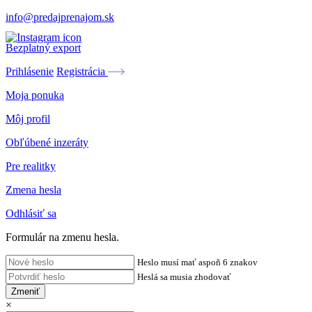
info@predajprenajom.sk
Bezplatný export
Prihlásenie
Registrácia
Moja ponuka
Môj profil
Obľúbené inzeráty
Pre realitky
Zmena hesla
Odhlásiť sa
Formulár na zmenu hesla.
Heslo musí mať aspoň 6 znakov
Heslá sa musia zhodovať
Zmeniť
×