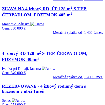
2
ZĽAVA NA 4 izbový RD, ÚP 128 m
S TEP.
2
ČERPADLOM, POZEMOK 405 m
Malinovo, Záleská
Cena
330 000 €
Mesačná splátka od
1 455 €/mes.
2
4 izbový RD-128 m
S TEP. ČERPADLOM,
2
POZEMOK 405m
Ivanka pri Dunaji, Jazerná
Cena
340 000 €
Mesačná splátka od
1 499 €/mes.
REZERVOVANÉ - 4 izbový rodinný dom s
bazénom v obci Tureň
Senec
Cena
274 990 €