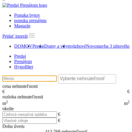
Ponuka bytov
ponuka prenájmu
Magazín
Pridať inzerát
DOMOV
Predaj
Domy a vily
trojizbové
Novostavba 3 izbového 
Predaj
Prenájom
Hypofilter
cena nehnuteľnosti
€
€
rozloha nehnuteľnosti
2
2
m
m
okolie
€
€
Doba úveru
413 768
nehnuteľností