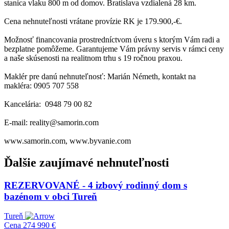
stanica vlaku 800 m od domov. Bratislava vzdialená 28 km.
Cena nehnuteľnosti vrátane provízie RK je 179.900,-€.
Možnosť financovania prostredníctvom úveru s ktorým Vám radi a
bezplatne pomôžeme. Garantujeme Vám právny servis v rámci ceny
a naše skúsenosti na realitnom trhu s 19 ročnou praxou.
Maklér pre danú nehnuteľnosť: Marián Németh, kontakt na
makléra: 0905 707 558
Kancelária: 0948 79 00 82
E-mail: reality@samorin.com
www.samorin.com, www.byvanie.com
Ďalšie zaujímavé nehnuteľnosti
REZERVOVANÉ - 4 izbový rodinný dom s
bazénom v obci Tureň
Tureň
Cena
274 990 €