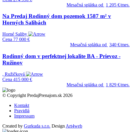
Mesačná splátka od
1 205 €/mes.
Na Predaj Rodinný dom pozemok 1587 m² v
Horných Salibách
Horné Saliby
Cena
77 000 €
Mesačná splátka od
340 €/mes.
Rodinný dom v perfektnej lokalite BA - Prievoz -
Ružinov
, Ružičková
Cena
415 000 €
Mesačná splátka od
1 829 €/mes.
© Copyright PredajPrenajom.sk 2026
Kontakt
Pravidlá
Impressum
Created by
Gurkuda s.r.o.
Design
Art4web