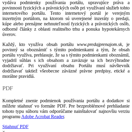
vydáva podmienky používania portálu, upravujúce práva a
povinnosti fyzických a právnických osôb pri využívaní služieb tohto
internetového portálu. Tento internetový portál je verejným
inzertným portálom, na ktorom sú uverejnené inzeráty o predaji,
kúpe alebo prenájme nehnuteľností fyzických a právnických osôb,
odborné články z oblasti realitného trhu a ponuka hypotekárnych
úverov.
Každý, kto využíva obsah portálu
www.predajprenajom.sk
, je
povinný sa oboznámiť s týmito podmienkami a tým, že obsah
portálu využíva, prehlasuje, že sa s týmito podmienkami oboznámil,
vyjadril súhlas s ich obsahom a zaväzuje sa ich bezvýhradne
dodržiavať. Pri využívaní obsahu Portálu musí návštevník
dodržiavať taktiež všeobecne záväzné právne predpisy, etické a
morálne pravidlá.
PDF
Kompletné znenie podmienok používania portálu a dodatkov si
môžete stiahnuť vo formáte PDF. Pre bezproblémové prehliadanie
tohoto typu súboru vám odporúčame nainštalovať najnovšiu verziu
programu
Adobe Acrobat Reader
.
Stiahnuť PDF
×