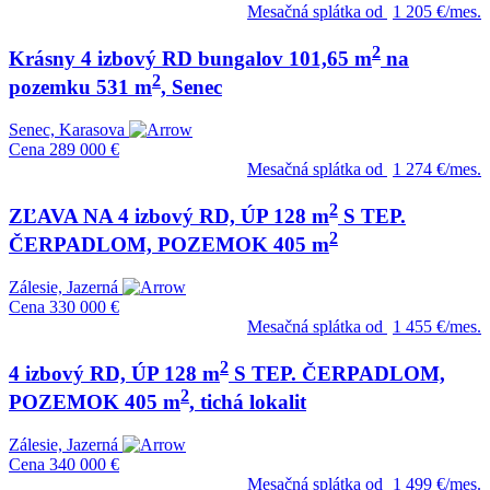
Mesačná splátka od
1 205 €/mes.
2
Krásny 4 izbový RD bungalov 101,65 m
na
2
pozemku 531 m
, Senec
Senec, Karasova
Cena
289 000 €
Mesačná splátka od
1 274 €/mes.
2
ZĽAVA NA 4 izbový RD, ÚP 128 m
S TEP.
2
ČERPADLOM, POZEMOK 405 m
Zálesie, Jazerná
Cena
330 000 €
Mesačná splátka od
1 455 €/mes.
2
4 izbový RD, ÚP 128 m
S TEP. ČERPADLOM,
2
POZEMOK 405 m
, tichá lokalit
Zálesie, Jazerná
Cena
340 000 €
Mesačná splátka od
1 499 €/mes.