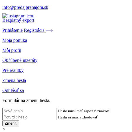
info@predajprenajom.sk
Bezplatný export
Prihlásenie
Registrácia
Moja ponuka
Môj profil
Obľúbené inzeráty
Pre realitky
Zmena hesla
Odhlásiť sa
Formulár na zmenu hesla.
Heslo musí mať aspoň 6 znakov
Heslá sa musia zhodovať
Zmeniť
×