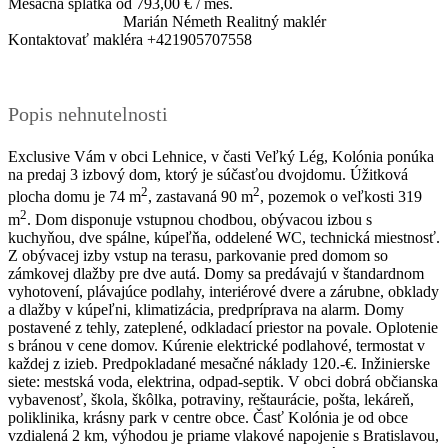
Mesačná splátka od
793,00 € / mes.
Marián Németh
Realitný maklér
Kontaktovať makléra
+421905707558
Popis nehnutelnosti
Exclusive Vám v obci Lehnice, v časti Veľký Lég, Kolónia ponúka
na predaj 3 izbový dom, ktorý je súčasťou dvojdomu. Úžitková
2
2
plocha domu je 74 m
, zastavaná 90 m
, pozemok o veľkosti 319
2
m
. Dom disponuje vstupnou chodbou, obývacou izbou s
kuchyňou, dve spálne, kúpeľňa, oddelené WC, technická miestnosť.
Z obývacej izby vstup na terasu, parkovanie pred domom so
zámkovej dlažby pre dve autá. Domy sa predávajú v štandardnom
vyhotovení, plávajúce podlahy, interiérové dvere a zárubne, obklady
a dlažby v kúpeľni, klimatizácia, predpríprava na alarm. Domy
postavené z tehly, zateplené, odkladací priestor na povale. Oplotenie
s bránou v cene domov. Kúrenie elektrické podlahové, termostat v
každej z izieb. Predpokladané mesačné náklady 120.-€. Inžinierske
siete: mestská voda, elektrina, odpad-septik. V obci dobrá občianska
vybavenosť, škola, škôlka, potraviny, reštaurácie, pošta, lekáreň,
poliklinika, krásny park v centre obce. Časť Kolónia je od obce
vzdialená 2 km, výhodou je priame vlakové napojenie s Bratislavou,