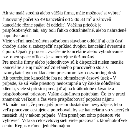
Ak ste malá,stredná alebo väčšia firma, máte možnosť si vybrať
2
ľubovolný počet zo 49 kancelárií od 5 do 33 m
a zároveň
kancelárie rôzne spájať či oddeliť. Väčšina priečok je
prispôsobených tak, aby boli ľahko odstrániteľné, alebo nahradené
napr. dverami
Viete veľmi nenáročným spôsobom stavebne oddeliť aj celú časť
chodby alebo si zabezpečiť napríklad dvojicu kancelárií dverami s
čipom. Opačný proces - zväčšenie kancelárie alebo vybudovanie
tzv. open space office - je samozrejme tiež možný.
Pre menšie firmy alebo jednotlivcov sú k dispozícii nielen menšie
kancelárie ale aj možnosť zdieľaného pracovného stola s
uzamykateľným odkladacím priestorom tzv. co-working desk.
Ak potrebujete kancelárie iba na obmedzený časový úsek - V
prípade, že sú Vaše priestory nedostupné a vy čakáte dôležitého
klienta, viete si priestor prenajať aj na krátkodobé užívanie a
prispôsobovať priestory Vašim aktuálnym potrebám. Čo to v praxi
znamená: veľkosť a čas viete prispôsobovať popočas nájmu
Ak máte pocit, že prenajatý priestor dostatočne nevyužijete, lebo
veľa pracovne cestujete a potrebovali by ste kanceláriu vo viacerých
mestách. Aj v takom prípade, Vám prenájom tohto priestoru vie
vyhovieť. Vďaka celosvetovej sieti viete pracovať z ktoréhokoľvek
centra Regus v rámci jedného nájmu.