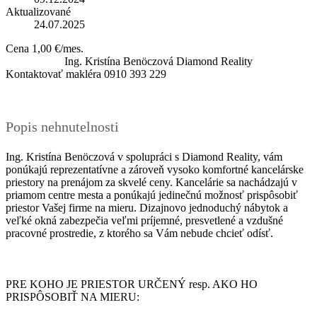
Aktualizované
24.07.2025
Cena
1,00 €/mes.
Ing. Kristína Benöczová
Diamond Reality
Kontaktovať makléra
0910 393 229
Popis nehnutelnosti
Ing. Kristína Benöczová v spolupráci s Diamond Reality, vám
ponúkajú reprezentatívne a zároveň vysoko komfortné kancelárske
priestory na prenájom za skvelé ceny. Kancelárie sa nachádzajú v
priamom centre mesta a ponúkajú jedinečnú možnosť prispôsobiť
priestor Vašej firme na mieru. Dizajnovo jednoduchý nábytok a
veľké okná zabezpečia veľmi príjemné, presvetlené a vzdušné
pracovné prostredie, z ktorého sa Vám nebude chcieť odísť.
PRE KOHO JE PRIESTOR URČENÝ resp. AKO HO
PRISPÔSOBIŤ NA MIERU: