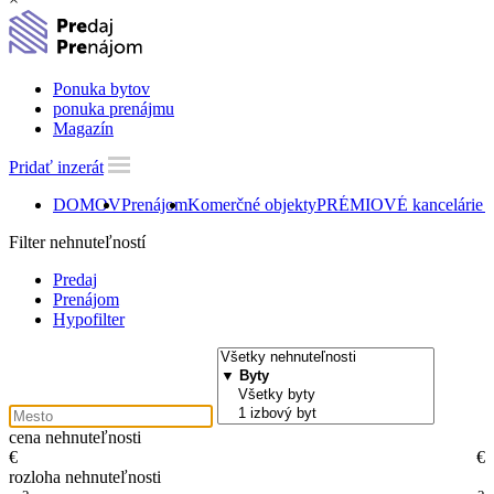
Ponuka bytov
ponuka prenájmu
Magazín
Pridať inzerát
DOMOV
Prenájom
Komerčné objekty
PRÉMIOVÉ kancelárie 
Filter nehnuteľností
Predaj
Prenájom
Hypofilter
cena nehnuteľnosti
€
€
rozloha nehnuteľnosti