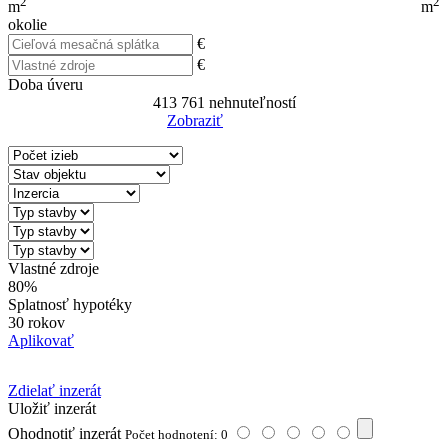
2
2
m
m
okolie
€
€
Doba úveru
413 761
nehnuteľností
Zobraziť
Reset Filter
Vlastné zdroje
80%
Splatnosť hypotéky
30 rokov
Aplikovať
Zdielať inzerát
Uložiť inzerát
Ohodnotiť inzerát
Počet hodnotení: 0