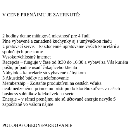
V CENE PRENÁJMU JE ZAHRNUTÉ:
2 hodiny denne mítingová miestnosť pre 4 ľudí
Plne vybavené a zariadené kuchynky aj s umývačkou riadu
Upratovací servis – každodenné upratovanie vašich kancelárií a
spoločných priestorov
Vysokorýchlostný internet
Recepcia – funguje v čase od 8:30 do 16:30 a vybaví za Vás kuriéra
poštu, prípadne usadí čakajúceho klienta
Nábytok – kancelárie sú vybavené nábytkom
3 Akustické búdky na telefonovanie
Membership – Zostaňte produktívni na cestách vďaka
neobmedzenému priamemu prístupu do ktoréhokoľvek z našich
business salónikov kdekoľvek na svete.
Energie – v rámci prenájmu nie sú účtované energie navyše S
započítané vo vašom nájme
POLOHA/ OBEDY/PARKOVANIE