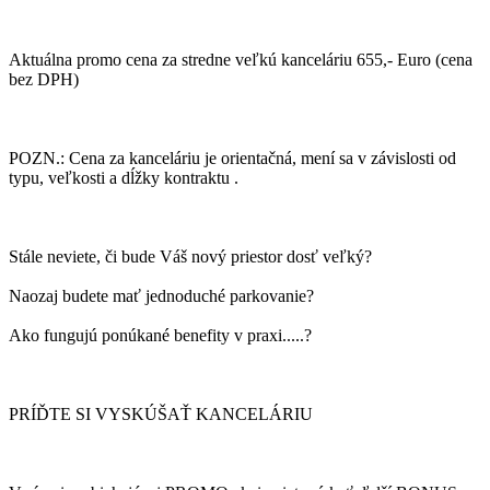
Aktuálna promo cena za stredne veľkú kanceláriu 655,- Euro (cena
bez DPH)
POZN.: Cena za kanceláriu je orientačná, mení sa v závislosti od
typu, veľkosti a dĺžky kontraktu .
Stále neviete, či bude Váš nový priestor dosť veľký?
Naozaj budete mať jednoduché parkovanie?
Ako fungujú ponúkané benefity v praxi.....?
PRÍĎTE SI VYSKÚŠAŤ KANCELÁRIU