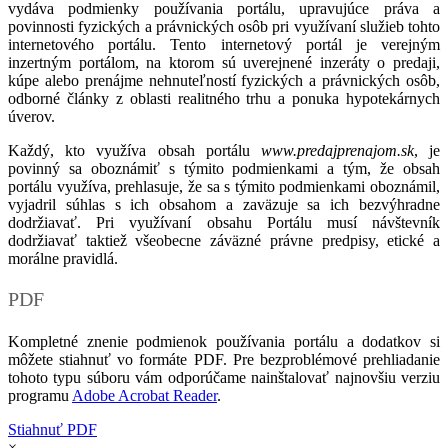
vydáva podmienky používania portálu, upravujúce práva a
povinnosti fyzických a právnických osôb pri využívaní služieb tohto
internetového portálu. Tento internetový portál je verejným
inzertným portálom, na ktorom sú uverejnené inzeráty o predaji,
kúpe alebo prenájme nehnuteľností fyzických a právnických osôb,
odborné články z oblasti realitného trhu a ponuka hypotekárnych
úverov.
Každý, kto využíva obsah portálu
www.predajprenajom.sk
, je
povinný sa oboznámiť s týmito podmienkami a tým, že obsah
portálu využíva, prehlasuje, že sa s týmito podmienkami oboznámil,
vyjadril súhlas s ich obsahom a zaväzuje sa ich bezvýhradne
dodržiavať. Pri využívaní obsahu Portálu musí návštevník
dodržiavať taktiež všeobecne záväzné právne predpisy, etické a
morálne pravidlá.
PDF
Kompletné znenie podmienok používania portálu a dodatkov si
môžete stiahnuť vo formáte PDF. Pre bezproblémové prehliadanie
tohoto typu súboru vám odporúčame nainštalovať najnovšiu verziu
programu
Adobe Acrobat Reader
.
Stiahnuť PDF
×