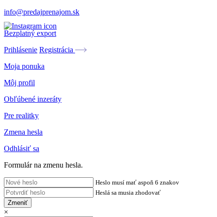
info@predajprenajom.sk
Bezplatný export
Prihlásenie
Registrácia
Moja ponuka
Môj profil
Obľúbené inzeráty
Pre realitky
Zmena hesla
Odhlásiť sa
Formulár na zmenu hesla.
Heslo musí mať aspoň 6 znakov
Heslá sa musia zhodovať
Zmeniť
×