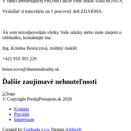
V rámci prebiehajúcej PROMO akcie viete získať ďalší BONUS.
Vyskúšať si kanceláriu na 1 pracovný deň ZDARMA.
Ak som nezodpovedala všetky Vaše otázky alebo máte záujem o
obhliadku, kontaktujte ma:
Ing. Kristína Benöczová, realitný maklér
+421 910 393 229
benoczova@diamondreality.sk
Ďalšie zaujímavé nehnuteľnosti
© Copyright PredajPrenajom.sk 2026
Kontakt
Pravidlá
Impressum
Created by
Gurkuda s.r.o.
Design
Art4web