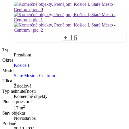
+ 16
Typ
Prenájom
Okres
Košice I
Mesto
Staré Mesto - Centrum
Ulica
Žriedlová
Typ nehnuteľnosti
Komerčné objekty
Plocha priestoru
2
17 m
Stav objektu
Novostavba
Pridané
09.12.2024