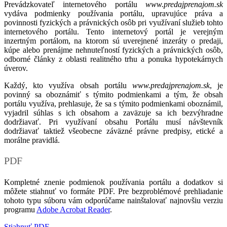
Prevádzkovateľ internetového portálu
www.predajprenajom.sk
vydáva podmienky používania portálu, upravujúce práva a
povinnosti fyzických a právnických osôb pri využívaní služieb tohto
internetového portálu. Tento internetový portál je verejným
inzertným portálom, na ktorom sú uverejnené inzeráty o predaji,
kúpe alebo prenájme nehnuteľností fyzických a právnických osôb,
odborné články z oblasti realitného trhu a ponuka hypotekárnych
úverov.
Každý, kto využíva obsah portálu
www.predajprenajom.sk
, je
povinný sa oboznámiť s týmito podmienkami a tým, že obsah
portálu využíva, prehlasuje, že sa s týmito podmienkami oboznámil,
vyjadril súhlas s ich obsahom a zaväzuje sa ich bezvýhradne
dodržiavať. Pri využívaní obsahu Portálu musí návštevník
dodržiavať taktiež všeobecne záväzné právne predpisy, etické a
morálne pravidlá.
PDF
Kompletné znenie podmienok používania portálu a dodatkov si
môžete stiahnuť vo formáte PDF. Pre bezproblémové prehliadanie
tohoto typu súboru vám odporúčame nainštalovať najnovšiu verziu
programu
Adobe Acrobat Reader
.
Stiahnuť PDF