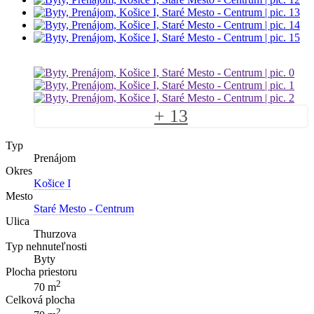
+ 13
Typ
Prenájom
Okres
Košice I
Mesto
Staré Mesto - Centrum
Ulica
Thurzova
Typ nehnuteľnosti
Byty
Plocha priestoru
2
70 m
Celková plocha
2