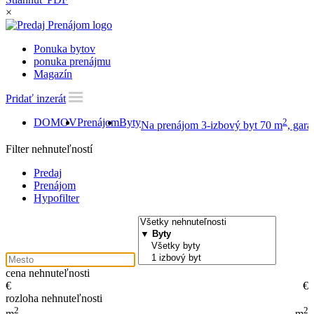
×
Ponuka bytov
ponuka prenájmu
Magazín
Pridať inzerát
DOMOV
Prenájom
Byty
2
Na prenájom 3-izbový byt 70 m
, gará
Filter nehnuteľností
Predaj
Prenájom
Hypofilter
cena nehnuteľnosti
€
€
rozloha nehnuteľnosti
2
2
m
m