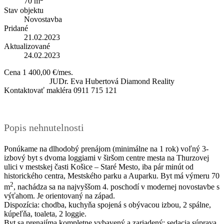
70 m
Stav objektu
Novostavba
Pridané
21.02.2023
Aktualizované
24.02.2023
Cena
1 400,00 €/mes.
JUDr. Eva Hubertová
Diamond Reality
Kontaktovať makléra
0911 715 121
Popis nehnutelnosti
Ponúkame na dlhodobý prenájom (minimálne na 1 rok) voľný 3-
izbový byt s dvoma loggiami v širšom centre mesta na Thurzovej
ulici v mestskej časti Košice – Staré Mesto, iba pár minút od
historického centra, Mestského parku a Auparku. Byt má výmeru 70
2
m
, nachádza sa na najvyššom 4. poschodí v modernej novostavbe s
výťahom. Je orientovaný na západ.
Dispozícia: chodba, kuchyňa spojená s obývacou izbou, 2 spálne,
kúpeľňa, toaleta, 2 loggie.
Byt sa prenajíma kompletne vybavený a zariadený: sedacia súprava,