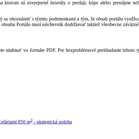
 na ktorom sú uverejnené inzeráty o predaji, kúpe alebo prenájme ne
ný sa oboznámiť s týmito podmienkami a tým, že obsah portálu využíva,
 obsahu Portálu musí návštevník dodržiavať taktiež všeobecne záväzné 
te stiahnuť vo formáte PDF. Pre bezproblémové prehliadanie tohoto 
2
celáriami 850 m
- strategická poloha