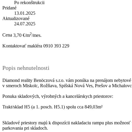
Po rekonštrukcii
Pridané
13.01.2025
Aktualizované
24.07.2025
2
Cena
3,70 €/m
/mes.
Kontaktovať makléra
0910 393 229
Popis nehnutelnosti
Diamond reality Benöczová s.r.o. vám ponúka na prenájom nebytové p
v smeroch Miskolc, Rožňava, Spišská Nová Ves, Prešov a Michalovce. 
Ponuka skladových, výrobných a kancelárskych priestorov:
Trakt/sklad H5 (a 1. posch. H5.1) spolu cca 849,03m²
Skladové priestory majú k dispozícii nakladaciu rampu plus možnosť 
parkovania pri skladoch.