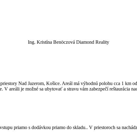
Ing. Kristína Benöczová
Diamond Reality
riestory Nad Jazerom, Košice. Areál má výhodnú polohu cca 1 km od ce
V areáli je možné sa ubytovať a stravu vám zabezpečí reštaurácia nac
vstupu priamo s dodávkou priamo do skladu.. V priestoroch sa nachádzaj