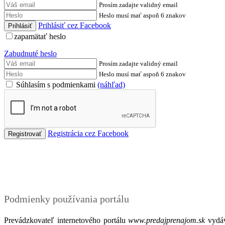
Prosím zadajte validný email
Heslo musí mať aspoň 6 znakov
Prihlásiť cez Facebook
zapamätať heslo
Zabudnuté heslo
Prosím zadajte validný email
Heslo musí mať aspoň 6 znakov
Súhlasím s podmienkami
(náhľad)
Registrácia cez Facebook
Podmienky
Podmienky používania portálu
Prevádzkovateľ internetového portálu
www.predajprenajom.sk
vydáv