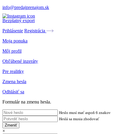
info@predajprenajom.sk
Bezplatný export
Prihlásenie
Registrácia
Moja ponuka
Môj profil
Obľúbené inzeráty
Pre realitky
Zmena hesla
Odhlásiť sa
Formulár na zmenu hesla.
Heslo musí mať aspoň 6 znakov
Heslá sa musia zhodovať
Zmeniť
×