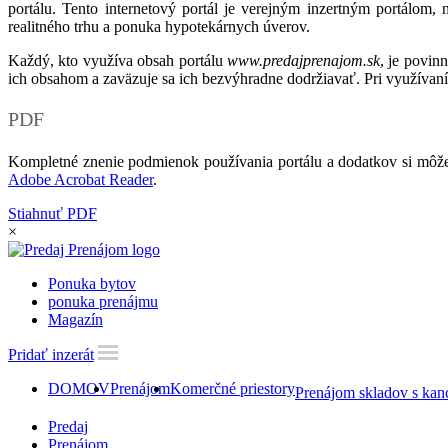
portálu. Tento internetový portál je verejným inzertným portálom,
realitného trhu a ponuka hypotekárnych úverov.
Každý, kto využíva obsah portálu
www.predajprenajom.sk
, je povin
ich obsahom a zaväzuje sa ich bezvýhradne dodržiavať. Pri využívaní
PDF
Kompletné znenie podmienok používania portálu a dodatkov si môže
Adobe Acrobat Reader
.
Stiahnuť PDF
×
Ponuka bytov
ponuka prenájmu
Magazín
Pridať inzerát
DOMOV
Prenájom
Komerčné priestory
Prenájom skladov s kan
Predaj
Prenájom